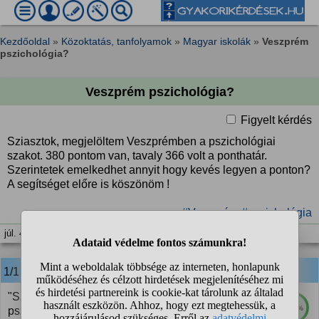
Kezdőoldal
»
Közoktatás, tanfolyamok
»
Magyar iskolák
»
Veszprém
pszichológia?
Veszprém pszichológia?
Figyelt kérdés
Sziasztok, megjelöltem Veszprémben a pszichológiai
szakot. 380 pontom van, tavaly 366 volt a ponthatár.
Szerintetek emelkedhet annyit hogy kevés legyen a ponton?
A segítséget előre is köszönöm !
#Veszprém
#pszichológia
júl. 4. 13:21
1/1
anonim
válasza:
"Sziasztok, megjelöltem Veszprémben a
100%
pszichológiai szakot. 380 pontom van, tavaly 366