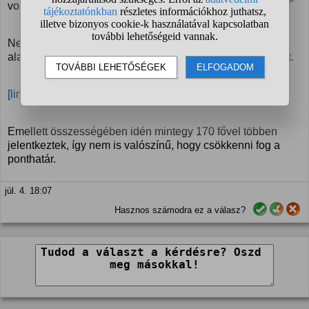
volt a ponthatár. "
Nem, 2024-ben volt 366 a ponthatár (ami sokkolóan
alacsony volt egy pszichó szakhoz képest), tavaly 421 volt.
[link]
Emellett összességében idén mintegy 170 fővel többen
jelentkeztek, így nem is valószínű, hogy csökkenni fog a
ponthatár.
júl. 4. 18:07
Hasznos számodra ez a válasz?