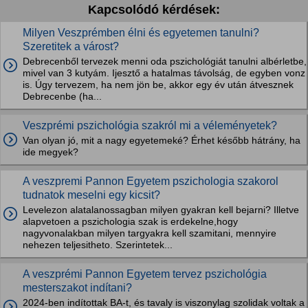
Kapcsolódó kérdések:
Milyen Veszprémben élni és egyetemen tanulni?
Szeretitek a várost?
Debrecenből tervezek menni oda pszichológiát tanulni albérletbe,
mivel van 3 kutyám. Ijesztő a hatalmas távolság, de egyben vonz
is. Úgy tervezem, ha nem jön be, akkor egy év után átvesznek
Debrecenbe (ha...
Veszprémi pszichológia szakról mi a véleményetek?
Van olyan jó, mit a nagy egyetemeké? Érhet később hátrány, ha
ide megyek?
A veszpremi Pannon Egyetem pszichologia szakorol
tudnatok meselni egy kicsit?
Levelezon alatalanossagban milyen gyakran kell bejarni? Illetve
alapvetoen a pszichologia szak is erdekelne,hogy
nagyvonalakban milyen targyakra kell szamitani, mennyire
nehezen teljesitheto. Szerintetek...
A veszprémi Pannon Egyetem tervez pszichológia
mesterszakot indítani?
2024-ben indítottak BA-t, és tavaly is viszonylag szolidak voltak a