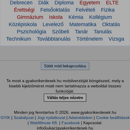
Debrecen
Diák
Diploma
Egyetem
ELTE
Érettségi
Felsőoktatás
Felvételi
Fizika
Gimnázium
Iskola
Kémia
Kollégium
Középiskola
Levelező
Matematika
Oktatás
Pszichológia
Szóbeli
Tanár
Tanulás
Technikum
Továbbtanulás
Történelem
Vizsga
Sötét mód bekapcsolása
Te most a gyakorikerdesek.hu mobilverzióját böngészed, mely a
kisebb kijelzőméret miatt nem tartalmazza a weboldal összes
funkcióját.
Váltás teljes nézetre
Minden jog fenntartva © 2026, www.gyakorikerdesek.hu
GYIK
|
Szabályzat
|
Jogi nyilatkozat
|
Adatvédelem
|
Cookie beállítások
|
WebMinute Kft.
|
Facebook
| Kapcsolat:
info(kukac)gyakorikerdesek.hu