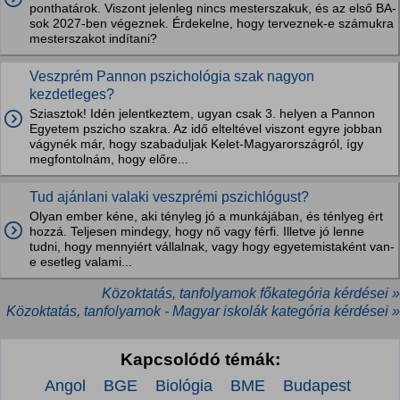
ponthatárok. Viszont jelenleg nincs mesterszakuk, és az első BA-
sok 2027-ben végeznek. Érdekelne, hogy terveznek-e számukra
mesterszakot indítani?
Veszprém Pannon pszichológia szak nagyon
kezdetleges?
Sziasztok! Idén jelentkeztem, ugyan csak 3. helyen a Pannon
Egyetem pszicho szakra. Az idő elteltével viszont egyre jobban
vágynék már, hogy szabaduljak Kelet-Magyarországról, így
megfontolnám, hogy előre...
Tud ajánlani valaki veszprémi pszichlógust?
Olyan ember kéne, aki tényleg jó a munkájában, és ténlyeg ért
hozzá. Teljesen mindegy, hogy nő vagy férfi. Illetve jó lenne
tudni, hogy mennyiért vállalnak, vagy hogy egyetemistaként van-
e esetleg valami...
Közoktatás, tanfolyamok főkategória kérdései »
Közoktatás, tanfolyamok - Magyar iskolák kategória kérdései »
Kapcsolódó témák:
Angol
BGE
Biológia
BME
Budapest