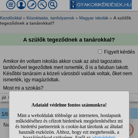
Kezdőoldal
»
Közoktatás, tanfolyamok
»
Magyar iskolák
»
A szülők
tegeződnek a tanárokkal?
A szülők tegeződnek a tanárokkal?
Figyelt kérdés
Amikor én voltam iskolás akkor csak az alsó tagozatos
tanítónővel tegeződtek mert ismerték, ő is a faluban lakott.
Későbbi tanáraim a közeli városból valóak voltak, őket nem
ismerték, igy magázódtak.
Most mi a szokás?
júl. 8. 12:02
1/6
anonim
válasza:
Nem! nagyon nem illik
48%