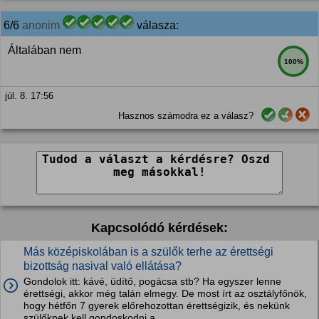
6/6
anonim
válasza:
Általában nem
100%
júl. 8. 17:56
Hasznos számodra ez a válasz?
Kapcsolódó kérdések:
Más középiskolában is a szülők terhe az érettségi
bizottság nasival való ellátása?
Gondolok itt: kávé, üdítő, pogácsa stb? Ha egyszer lenne
érettségi, akkor még talán elmegy. De most írt az osztályfőnök,
hogy hétfőn 7 gyerek előrehozottan érettségizik, és nekünk
szülőknek kell gondoskodni a...