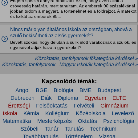
Engem speciel annyira átbasztak ezzel, hogy azért állok a
csövesség határán, mert tanultam. Az emberek 90 százalékánál
jobban tudom a magyart, a törtenelmet és a földrajzot. A matekot
és fizikát az emberek 95...
Nincs már olyan általános iskola az országban, ahová a
szülő bekisérheti az alsós gyermekét?
Bevett szokás, hogy délután a sulik előtt várakoznak a szülők, és
egyesével adják haza a gyerekeket?
Közoktatás, tanfolyamok főkategória kérdései »
Közoktatás, tanfolyamok - Magyar iskolák kategória kérdései »
Kapcsolódó témák:
Angol
BGE
Biológia
BME
Budapest
Debrecen
Diák
Diploma
Egyetem
ELTE
Érettségi
Felsőoktatás
Felvételi
Gimnázium
Iskola
Kémia
Kollégium
Középiskola
Levelező
Matematika
Mesterképzés
Oktatás
Pszichológia
Szóbeli
Tanár
Tanulás
Technikum
Továbbtanulás
Történelem
Vizsga