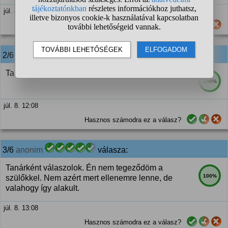
júl. 8. 12:04
Hasznos számodra ez a válasz?
2/6
anonim
válasza:
Tanára válogatja. A többséggel magázódunk amúgy.
100%
júl. 8. 12:08
Hasznos számodra ez a válasz?
3/6
anonim
válasza:
Tanárként válaszolok. Én nem tegeződöm a
100%
szülőkkel. Nem azért mert ellenemre lenne, de
valahogy így alakult.
júl. 8. 13:08
Hasznos számodra ez a válasz?