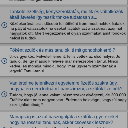
Tankötelezettség, kényszeroktatás, multik és vállalkozók
általi átverés így teszik tönkre tudatosan a...
Középkorúnál picit idősebb felnőttként írom most nektek fiatalok
ha pályát választotok ha ezeket látjátok azt a szakmát azonnal
hagyjátok ott. Miért végezzetek el olyan szakmákat amit fönökök
nélkül is tudtok...
Főként szülők és más tanulók, ti mit gondoltok erről?
8.-os gyerkőc. Felvételi lement, fel is vették az első helyre. Jó
tanuló, de így második félévre már nehezebben tanul. Nincs
kedve, és mondja mindig, hogy "már úgysem számítanak a
jegyek" Tanul-tanul...
Van értelme jelentkezni egyetemre fizetős szakra úgy,
hogyha én nem tudnám finanszírozni, a szülők fizetnék?
Tudom, hogy jó lenne valami plusz szakot elvégezni, de 200.000
Ft/félév alatt nem nagyon van. Érdemes belevágni, vagy túl nagy
kiszolgáltatottság?
Manapság is azzal baszogatják a szülők a gyerekeket,
hogy ha rosszul tanulnak, akkor csövesek lesznek?