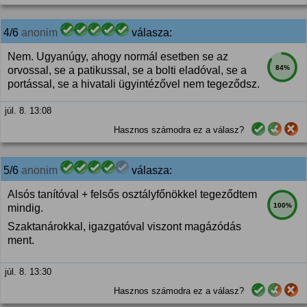
4/6
anonim
válasza:
Nem. Ugyanúgy, ahogy normál esetben se az
84%
orvossal, se a patikussal, se a bolti eladóval, se a
portással, se a hivatali ügyintézővel nem tegeződsz.
júl. 8. 13:08
Hasznos számodra ez a válasz?
5/6
anonim
válasza:
Alsós tanítóval + felsős osztályfőnökkel tegeződtem
100%
mindig.
Szaktanárokkal, igazgatóval viszont magázódás
ment.
júl. 8. 13:30
Hasznos számodra ez a válasz?