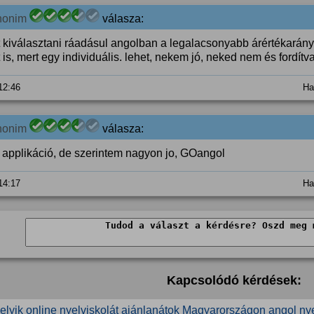
nonim
válasza:
t kiválasztani ráadásul angolban a legalacsonyabb árértékarány
 is, mert egy individuális. lehet, nekem jó, neked nem és fordítva
 12:46
Ha
nonim
válasza:
applikáció, de szerintem nagyon jo, GOangol
 14:17
Ha
Kapcsolódó kérdések:
elyik online nyelviskolát ajánlanátok Magyarországon angol ny