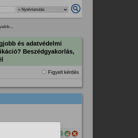
yabb...
egjobb és adatvédelmi
ikáció? Beszédgyakorlás,
él
Figyelt kérdés
sznos számodra ez a válasz?