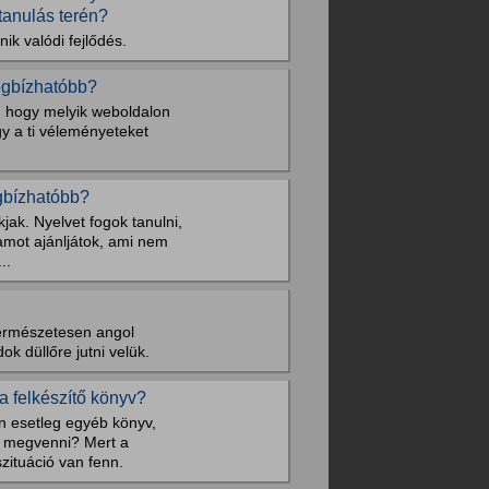
tanulás terén?
ik valódi fejlődés.
egbízhatóbb?
, hogy melyik weboldalon
y a ti véleményeteket
gbízhatóbb?
jak. Nyelvet fogok tanulni,
amot ajánljátok, ami nem
..
(természetesen angol
k düllőre jutni velük.
a felkészítő könyv?
n esetleg egyéb könyv,
 megvenni? Mert a
zituáció van fenn.