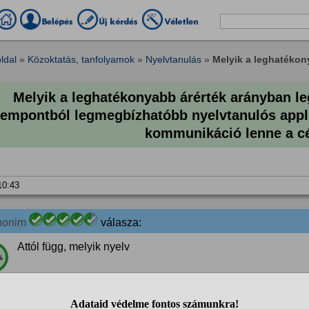
ldal
»
Közoktatás, tanfolyamok
»
Nyelvtanulás
»
Melyik a leghatékon
Melyik a leghatékonyabb árérték arányban l
empontból legmegbízhatóbb nyelvtanulós appl
kommunikáció lenne a c
 10:43
nonim
válasza:
Attól függ, melyik nyelv
%
 10:47
Ha