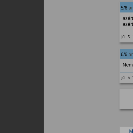
5/6
a
azér
azért
júl. 5.
6/6
a
Nem 
júl. 5.
M