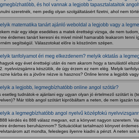
egmegbízhatóbb, és hol vannak a legjobb tapasztalataitok angol
nulni szeretnék, nem pedig olyan szolgáltatásért fizetni, ahol nem történ
elyik matematika tanárt ajánló weboldal a legjobb vagy a legm
ekem már egy ideje esedékes a matek érettségi vizsga, de nem tudom
enne érdemes tanárt keresni és mivel minél hamarabb leakarom tenni íg
érném segítségül. Válaszotokat előre is köszönöm szépen.
elyik tanfolyamot éri meg elkezdenem? melyik oktatás a legme
hagyok egy évet érettségi után és nem akarom hogy a tanulástól elszok
 2. nyelvvizsgámra készülök, de úgy érzem ez nem elég. Melyik tanfoly
szne kárba és a jövőre nézve is hasznos? Online lenne a legjobb vagy.
elyik a legjobb, legmegbízhatóbb online angol szótár?
 esetleg tudnátok-e ajánlani egy ugyan olyan jó értelmező szótárt is 
elven)? Már több angol szótárt kipróbáltam a neten, de nem igazán tudo
elyik a legmegbízhatóbb angol nyelvű középfokú nyelvvizsganr
 888 kérdés és 888 válasz megvan, ezt a könyvet nagyon szeretem. Va
mire érdemes beruháznnom? Szituációkat tartalmazó könyvet érdemes
elvtanárom azt mondta, felesleges ilyenre kiadni a pénzt. A neten sok s