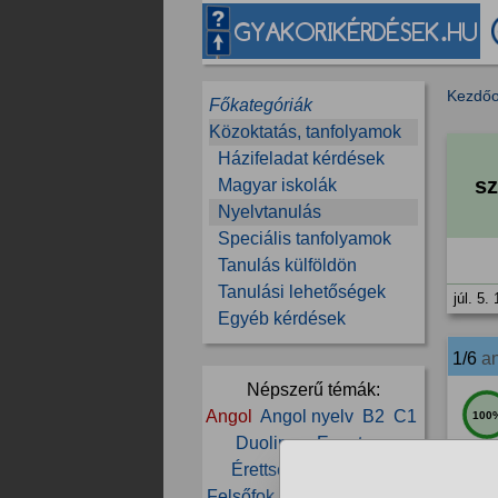
Kezdőo
Főkategóriák
Közoktatás, tanfolyamok
Házifeladat kérdések
sz
Magyar iskolák
Nyelvtanulás
Speciális tanfolyamok
Tanulás külföldön
Tanulási lehetőségek
júl. 5.
Egyéb kérdések
1/6
a
Népszerű témák:
Angol
Angol nyelv
B2
C1
100
Duolingo
Egyetem
Érettségi
Euroexam
júl. 5.
Felsőfok
Fordítás
Francia