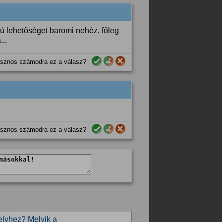
ú lehetőséget baromi nehéz, főleg
...
sznos számodra ez a válasz?
sznos számodra ez a válasz?
elvhez? Melyik a