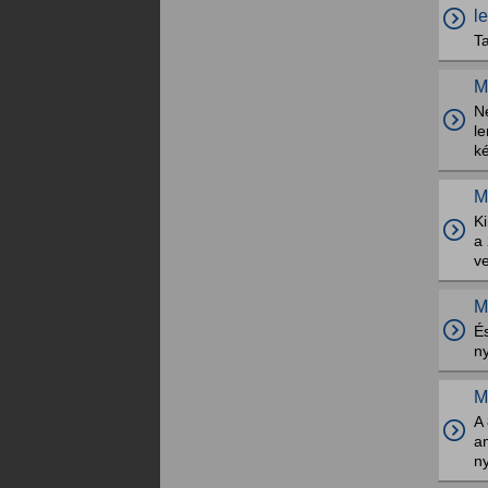
l
Ta
M
N
l
k
M
Ki
a
ve
M
És
ny
M
A
a
ny