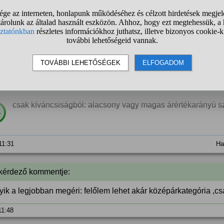
 kérdező kommentje:
l
 11:14
nonim
válasza:
csak kíváncsiságból: alacsony vagy magas árértékarányú sz
%
 11:31
Ha
 kérdező kommentje:
yik a legjobban megéri: felőlem lehet akár középárkategória ,c
 11:48