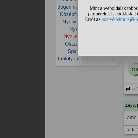
Idegen nyelv
Iskola
Könyv
2/6 A
Középfok
Német
Nyelv
Nyelviskola
Nyelvtan
ango
Nyelvtanfolyam
Nyelvvizsga
Oktatás
júl. 5.
Olasz
Origo
Orosz
Spanyol
Szóbeli
3/6
a
Tanfolyam
Tanulás
Vizsga
50
júl. 5.
4/6 A
amel
júl. 5.