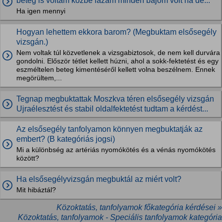
beteg is voltam közbe lázam minden bajom volt na de...
Ha igen mennyi
Hogyan lehettem ekkora barom? (Megbuktam elsősegély
vizsgán.)
Nem voltak túl közvetlenek a vizsgabiztosok, de nem kell durvára
gondolni. Először tétlet kellett húzni, ahol a sokk-fektetést és egy
eszméltelen beteg kimentéséről kellett volna beszélnem. Ennek
megörültem,...
Tegnap megbuktattak Moszkva téren elsősegély vizsgán
Ujraélesztést és stabil oldalfektetést tudtam a kérdést...
Az elsősegély tanfolyamon könnyen megbuktatják az
embert? (B kategóriás jogsi)
Mi a különbség az artériás nyomókötés és a vénás nyomókötés
között?
Ha elsősegélyvizsgán megbuktál az miért volt?
Mit hibáztál?
Közoktatás, tanfolyamok főkategória kérdései »
Közoktatás, tanfolyamok - Speciális tanfolyamok kategória