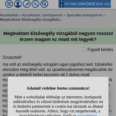
Kezdőoldal
»
Közoktatás, tanfolyamok
»
Speciális tanfolyamok
»
Megbuktam Elsősegély vizsgából...
Megbuktam Elsősegély vizsgából nagyon rosszul
érzem magam ez miatt mit tegyek?
Figyelt kérdés
Sziasztok!
ma volt az elsősegély vizsgám ugye jogsihoz kell. Ujrakellet
eleszteni meg tétel volt. az ujraélesztésemet megdicsérte de
amikor a tételről kellet beszelni ott 1 dolog miatt
megbuktatott. Az volt a tételem hogy 2 auto ütközött az egyik
sofőr a kormányon fekszik a másik meg nem bir járni. Ugye
ugy kezdtem hogy odamegyek ahhoz az emberhez aki a
kormányon fekszik mindegy itt elmondtam a lényeget ezt is
megdicsérte. Utánna mondtam neki hogy odamegyek a
másik emberhez aki ugye nem tud járni megkérdezem mi a
baja es modnja hogy eltört a lába. Na mondtam hogy rautek