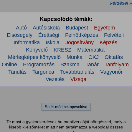
kérdései »
Kapcsolódó témák:
Autó
Autósiskola
Budapest
Egyetem
Elsősegély
Érettségi
Felnőttképzés
Felvételi
Informatika
Iskola
Jogosítvány
Képzés
Könyvelő
KRESZ
Matematika
Mérlegképes könyvelő
Munka
OKJ
Oktatás
Online
Programozás
Szakma
Tanár
Tanfolyam
Tanulás
Targonca
Továbbtanulás
Vagyonőr
Vezetés
Vizsga
Sötét mód bekapcsolása
Te most a gyakorikerdesek.hu mobilverzióját böngészed, mely a
kisebb kijelzőméret miatt nem tartalmazza a weboldal összes