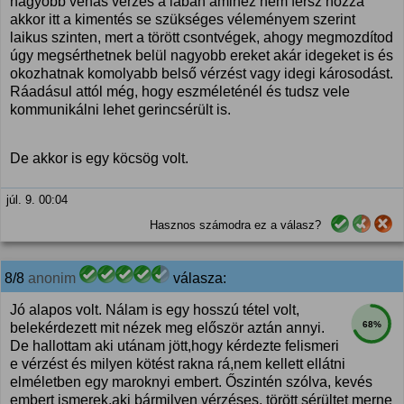
nagyobb vénás vérzés a lábán amihez nem férsz hozzá
akkor itt a kimentés se szükséges véleményem szerint
laikus szinten, mert a törött csontvégek, ahogy megmozdítod
úgy megsérthetnek belül nagyobb ereket akár idegeket is és
okozhatnak komolyabb belső vérzést vagy idegi károsodást.
Ráadásul attól még, hogy eszméleténél és tudsz vele
kommunikálni lehet gerincsérült is.
De akkor is egy köcsög volt.
júl. 9. 00:04
Hasznos számodra ez a válasz?
8/8
anonim
válasza:
Jó alapos volt. Nálam is egy hosszú tétel volt,
68%
belekérdezett mit nézek meg először aztán annyi.
De hallottam aki utánam jött,hogy kérdezte felismeri
e vérzést és milyen kötést rakna rá,nem kellett ellátni
elméletben egy maroknyi embert. Őszintén szólva, kevés
embert ismerek,aki bármilyen vérzéses, törött sérültet merne