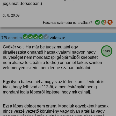
jogsimat Borsodban.)
júl. 8. 20:09
Hasznos számodra ez a válasz?
7/8
anonim
válasza:
Gyökér volt. Ha már be tudsz mutatni egy
100%
újraélesztést onnantól hacsak valami nagyon nagy
hülyeséget nem mondasz (pl gépjárműből kirepültet
nem akarsz felcibálni a földről) onnantól laikus szinten
véleményem szerint nem lenne szabad buktatni.
Egy ilyen balesetnél amúgyis az történik amit fentebb is
írtak, hogy felhívod a 112-őt, a mentésirányító pedig
mondani fogja lépésről lépésre, hogy mit csinálj.
Ezt a lábas dolgot nem értem. Mondjuk egyébként hacsak
nincs veszélyeztető körülmény vagy olyan artériás vagy