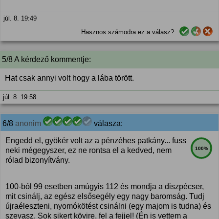
júl. 8. 19:49
Hasznos számodra ez a válasz?
5/8 A kérdező kommentje:
Hat csak annyi volt hogy a lába törött.
júl. 8. 19:58
6/8
anonim
válasza:
Engedd el, gyökér volt az a pénzéhes patkány... fuss
100%
neki mégegyszer, ez ne rontsa el a kedved, nem
rólad bizonyítvány.
100-ból 99 esetben amúgyis 112 és mondja a diszpécser,
mit csinálj, az egész elsősegély egy nagy baromság. Tudj
újraéleszteni, nyomókötést csinálni (egy majom is tudna) és
szevasz. Sok sikert kövire, fel a fejjel! (Én is vettem a