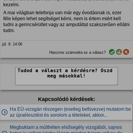
kezelni.
A mai világban telefonja van már egy óvodásnak is, ezer
féle képen lehet segítséget kérni, nem is értem miért kell
tudni a gerincsérültet vagy az amputáltat szakszerűen ellátni
tudni.
júl. 9. 14:06
Hasznos számodra ez a válasz?
Kapcsolódó kérdések:
Ha EÜ-vizsgán részegen (esetleg befüvezve) mutatom be
az újraélesztést és sorolom a tételeket, akkor...
Megbuktam a múlthéten elsősegély vizsgából, sajnos