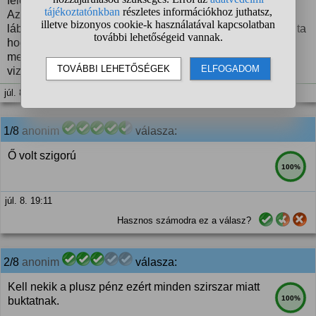
féle fogással kihuzom a kocsibol és lefektetem a földre.
Aztán megkérdezte a vizsgásztató hogy mit csináljak a
lábbal. Nem is értettem a kérdést. Mondom rögzitem mondta
hogy nem mert ugy kell rakni hogy ne fájjon neki es ezért
megbuktatott. Szerintetek én vagyok a szar vagy a
vizsgabiztos volt szigorú?
júl. 8. 17:38
1/8
anonim
válasza:
Ő volt szigorú
100%
júl. 8. 19:11
Hasznos számodra ez a válasz?
2/8
anonim
válasza:
Kell nekik a plusz pénz ezért minden szirszar miatt
100%
buktatnak.