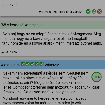
júl. 8. 19:14
Hasznos számodra ez a válasz?
3/8 A kérdező kommentje:
Az a baj hogy az én településemen csak ő vizsgásztat. Meg
mondta hogy ne a kovi vizsgara jojjek mert megkell
tanulnom de en a kovire akarok menni mert az jovohet hetfo.
júl. 8. 19:39
4/8
anonim
válasza:
Nekem nem egyértelmű a kérdés sem. Sérültet nem
100%
mozditunk,ha nincs életveszélyes körülmény. Volt a
történeted szerint? Meg a törött láb is sok minden
lehet. Combcsont törésnél nem mozgatunk, rögzítünk, csak
támasztunk. De ez sem derül ki,hogy hol tört.
Mondjunk egy mentő kérdést feltehetett volna,vagy
rávezethetett volna ha már addig minden jó volt.