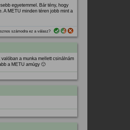
esebb egyetemmel. Bár tény, hogy
tte. A METU minden téren jobb mint a
sznos számodra ez a válasz?
 valóban a munka mellett csinálnám
usabb a METU amúgy 🙂