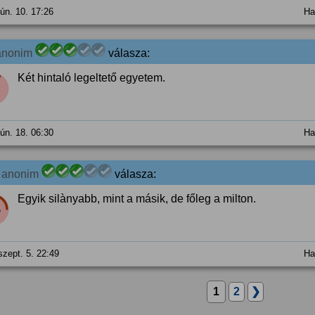
jún. 10. 17:26
Ha
anonim
válasza:
Két hintaló legeltető egyetem.
jún. 18. 06:30
Ha
1
anonim
válasza:
Egyik silànyabb, mint a másik, de főleg a milton.
%
szept. 5. 22:49
Ha
1
2
❯