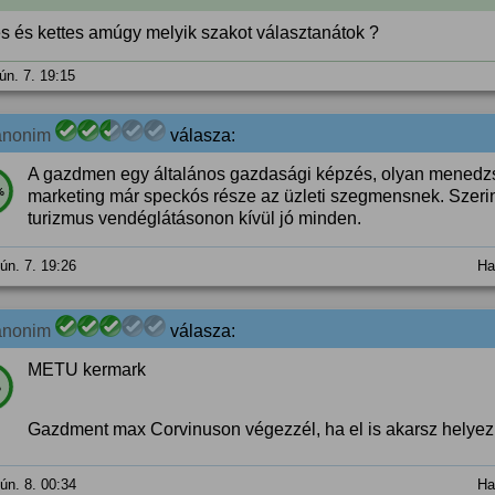
s és kettes amúgy melyik szakot választanátok ?
ún. 7. 19:15
anonim
válasza:
A gazdmen egy általános gazdasági képzés, olyan menedzs
%
marketing már speckós része az üzleti szegmensnek. Szeri
turizmus vendéglátásonon kívül jó minden.
jún. 7. 19:26
Ha
anonim
válasza:
METU kermark
%
Gazdment max Corvinuson végezzél, ha el is akarsz helye
jún. 8. 00:34
Ha