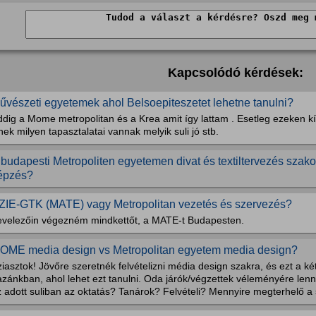
Kapcsolódó kérdések:
űvészeti egyetemek ahol Belsoepiteszetet lehetne tanulni?
dig a Mome metropolitan és a Krea amit így lattam . Esetleg ezeken kí
nek milyen tapasztalatai vannak melyik suli jó stb.
 budapesti Metropoliten egyetemen divat és textiltervezés szako
épzés?
ZIE-GTK (MATE) vagy Metropolitan vezetés és szervezés?
evelezőin végezném mindkettőt, a MATE-t Budapesten.
OME media design vs Metropolitan egyetem media design?
iasztok! Jövőre szeretnék felvételizni média design szakra, és ezt a ké
zánkban, ahol lehet ezt tanulni. Oda járók/végzettek véleményére lenn
 adott suliban az oktatás? Tanárok? Felvételi? Mennyire megterhelő a 