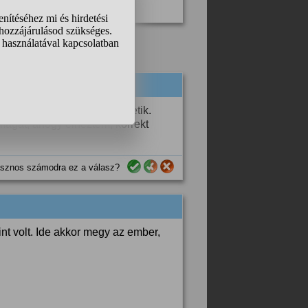
lják is, viszont sokan szeretik.
s magát, ahogy elnéztem, korrekt
sznos számodra ez a válasz?
nt volt. Ide akkor megy az ember,