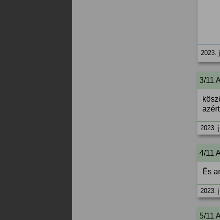
2023. 
3/11 
kösz
azér
2023. j
4/11 
És a
2023. j
5/11 