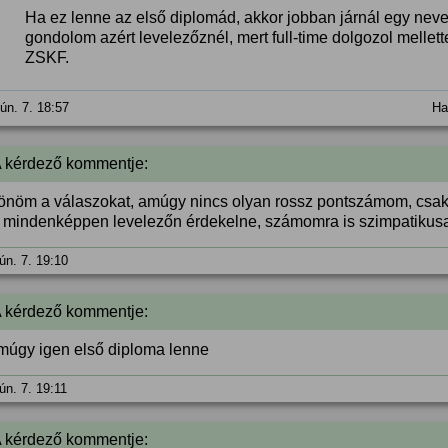
Ha ez lenne az első diplomád, akkor jobban járnál egy nev
gondolom azért levelezőznél, mert full-time dolgozol melle
ZSKF.
jún. 7. 18:57
Ha
A kérdező kommentje:
önöm a válaszokat, amúgy nincs olyan rossz pontszámom, csak
t mindenképpen levelezőn érdekelne, számomra is szimpatik
ún. 7. 19:10
A kérdező kommentje:
múgy igen első diploma lenne
ún. 7. 19:11
A kérdező kommentje: