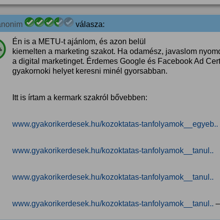
anonim
válasza:
Én is a METU-t ajánlom, és azon belül
%
kiemelten a marketing szakot. Ha odamész, javaslom nyomd m
a digital marketinget. Érdemes Google és Facebook Ad Certifi
gyakornoki helyet keresni minél gyorsabban.
Itt is írtam a kermark szakról bővebben:
www.gyakorikerdesek.hu/kozoktatas-tanfolyamok__egyeb..
www.gyakorikerdesek.hu/kozoktatas-tanfolyamok__tanul..
www.gyakorikerdesek.hu/kozoktatas-tanfolyamok__tanul..
www.gyakorikerdesek.hu/kozoktatas-tanfolyamok__tanul..
–