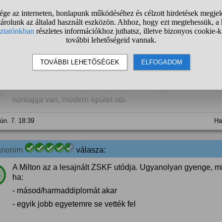
18 szavazat
1
2
❯
anonim
válasza:
Metropolitan szerintem nagyobb név, ismertebb. Sokan kritizá
%
Szeritnem marketing területen jó suli, eléggé jól brandeli i
honlapja van, modern épület stb.
jún. 7. 18:39
Ha
anonim
válasza:
A Milton az a lesajnált ZSKF utódja. Ugyanolyan gyenge, mi
%
ha:
- másod/harmaddiplomát akar
- egyik jobb egyetemre se vették fel