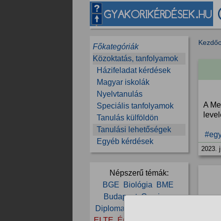
Kezdőo
Főkategóriák
Közoktatás, tanfolyamok
Házifeladat kérdések
Magyar iskolák
Nyelvtanulás
A Me
Speciális tanfolyamok
leve
Tanulás külföldön
Tanulási lehetőségek
#eg
Egyéb kérdések
2023. j
Népszerű témák:
BGE
Biológia
BME
Budapest
Corvinus
Diploma
Egyetem
Ekke
ELTE
Érettségi
Felvételi