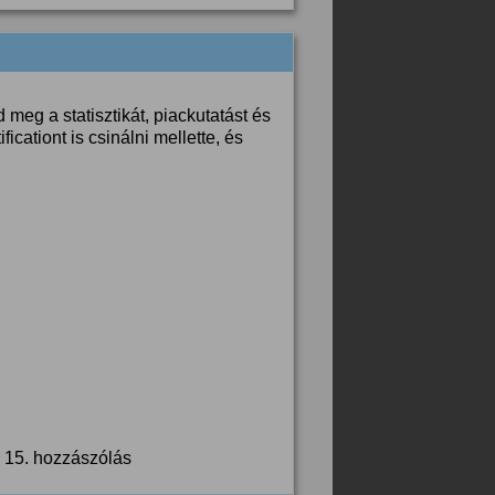
eg a statisztikát, piackutatást és
cationt is csinálni mellette, és
 15. hozzászólás