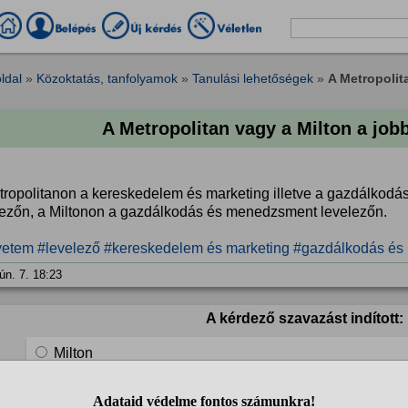
ldal
»
Közoktatás, tanfolyamok
»
Tanulási lehetőségek
»
A Metropolita
A Metropolitan vagy a Milton a job
tropolitanon a kereskedelem és marketing illetve a gazdálkod
lezőn, a Miltonon a gazdálkodás és menedzsment levelezőn.
yetem
#levelező
#kereskedelem és marketing
#gazdálkodás és
ún. 7. 18:23
A kérdező szavazást indított:
Milton
Metropolitan