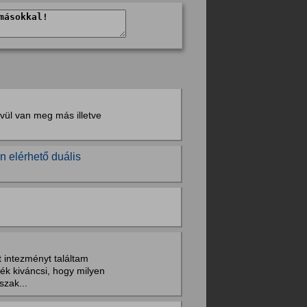
vül van meg más illetve
n elérhető duális
t intezményt találtam
ék kiváncsi, hogy milyen
szak...