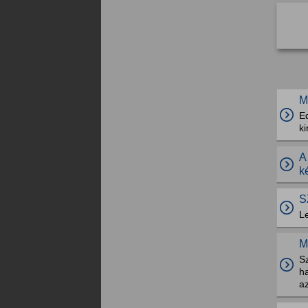
M
Ed
ki
A
k
S
L
M
Sz
ha
az