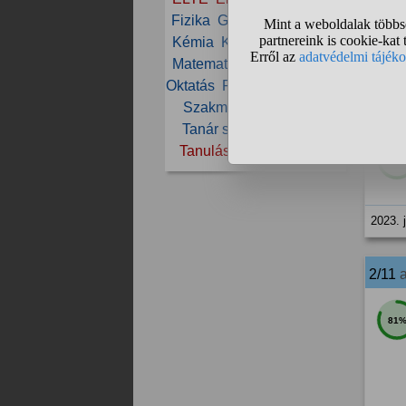
Fizika
Gimnázium
Iskola
Kémia
Képzés
Levelező
Matematika
Munka
NKE
Oktatás
Pszichológia
PTE
Szakma
SZTE
Tanár
1/11
Tanár szak
Tanfolyam
Tanulás
Továbbtanulás
84
2023. 
2/11
81