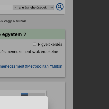
n vagy a Milton...
b egyetem ?
Figyelt kérdés
ás és menedzsment szak érdekelne
 menedzsment
#Metropolitan
#Milton