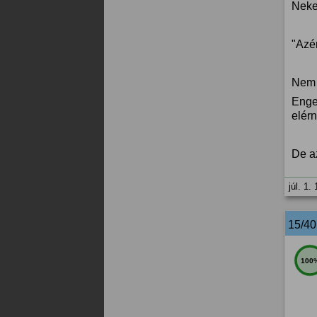
Neke
"Azér
Nem 
Engem
elérn
De a
júl. 1.
15/4
100