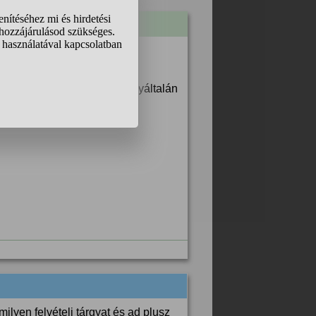
a"
ésőbb használom fel, (ha egyáltalán
lyen felvételi tárgyat és ad plusz