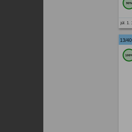
90
júl. 1.
13/4
100