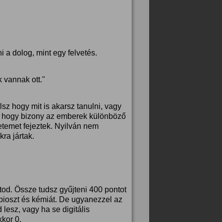
 a dolog, mint egy felvetés.
 vannak ott."
z hogy mit is akarsz tanulni, vagy
z, hogy bizony az emberek különböző
etemet fejeztek. Nyilván nem
ra jártak.
od. Össze tudsz gyűjteni 400 pontot
bioszt és kémiát. De ugyanezzel az
esz, vagy ha se digitális
kkor 0.