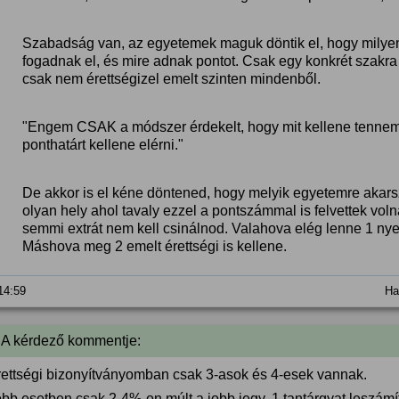
Szabadság van, az egyetemek maguk döntik el, hogy milyen 
fogadnak el, és mire adnak pontot. Csak egy konkrét szakra
csak nem érettségizel emelt szinten mindenből.
"Engem CSAK a módszer érdekelt, hogy mit kellene tennem, h
ponthatárt kellene elérni."
De akkor is el kéne döntened, hogy melyik egyetemre akar
olyan hely ahol tavaly ezzel a pontszámmal is felvettek vo
semmi extrát nem kell csinálnod. Valahova elég lenne 1 nyel
Máshova meg 2 emelt érettségi is kellene.
 14:59
Ha
 A kérdező kommentje:
rettségi bizonyítványomban csak 3-asok és 4-esek vannak.
öbb esetben csak 2-4%-on múlt a jobb jegy. 1 tantárgyat leszám