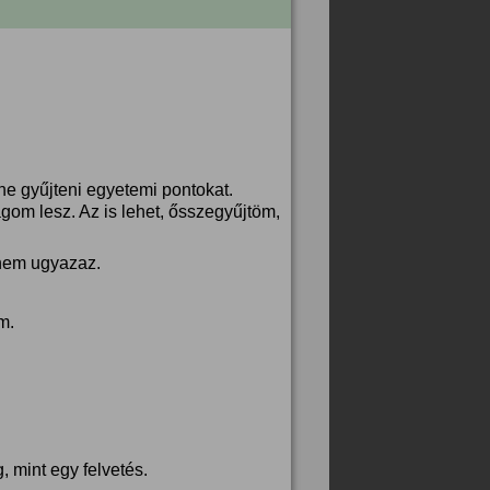
ene gyűjteni egyetemi pontokat.
gom lesz. Az is lehet, ősszegyűjtöm,
l nem ugyazaz.
m.
 mint egy felvetés.