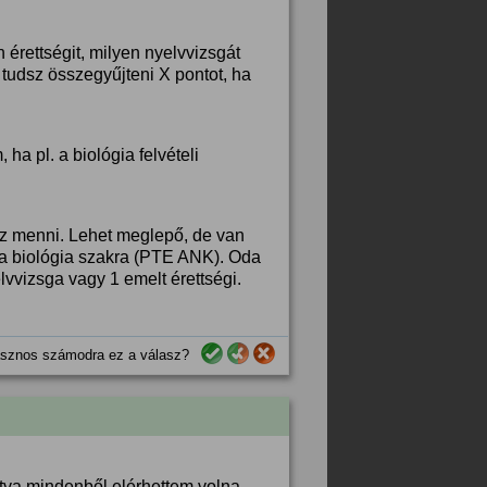
érettségit, milyen nyelvvizsgát
 tudsz összegyűjteni X pontot, ha
a pl. a biológia felvételi
sz menni. Lehet meglepő, de van
lna biológia szakra (PTE ANK). Oda
vvizsga vagy 1 emelt érettségi.
sznos számodra ez a válasz?
ítva mindenből elérhettem volna