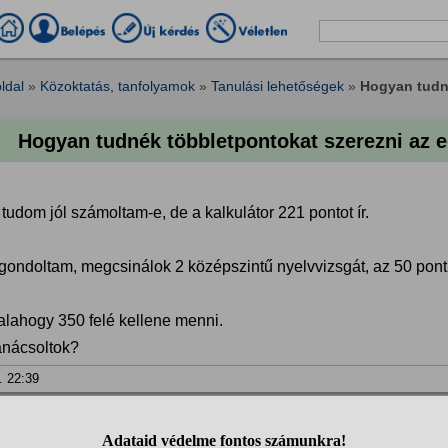
ldal
»
Közoktatás, tanfolyamok
»
Tanulási lehetőségek
»
Hogyan tudné
Hogyan tudnék többletpontokat szerezni az e
udom jól számoltam-e, de a kalkulátor 221 pontot ír.
 gondoltam, megcsinálok 2 középszintű nyelvvizsgát, az 50 pont
alahogy 350 felé kellene menni.
anácsoltok?
. 22:39
❮
1
2
3
4
❯