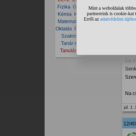
Fizika
Gimnázium
Iskola
11/40
Kémia
Képzés
Levelező
Matematika
Munka
NKE
"Ha 
Oktatás
Pszichológia
PTE
Szakma
SZTE
Tanár
Nem 
Tanár szak
Tanfolyam
felh
Tanulás
Továbbtanulás
De m
Senk
Szere
Na c
júl. 1.
12/4