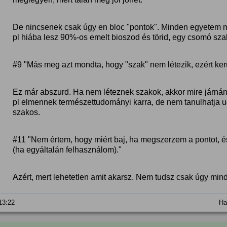
De nincsenek csak úgy en bloc "pontok". Minden egyetem 
pl hiába lesz 90%-os emelt bioszod és törid, egy csomó sza
#9 "Más meg azt mondta, hogy "szak" nem létezik, ezért kerü
Ez már abszurd. Ha nem léteznek szakok, akkor mire járná
pl elmennek természettudományi karra, de nem tanulhatja u
szakos.
#11 "Nem értem, hogy miért baj, ha megszerzem a pontot, é
(ha egyáltalán felhasználom)."
Azért, mert lehetetlen amit akarsz. Nem tudsz csak úgy min
 13:22
Ha