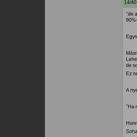
14/40
"de a
90%-
Egyr
Másré
Lehe
de s
Ez ne
A ny
"Ha 
Honn
Soha 