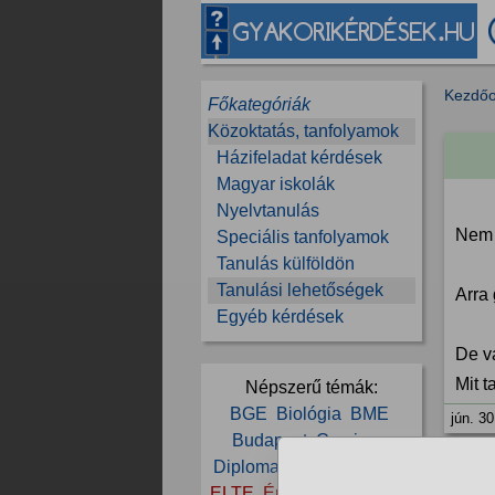
Kezdőo
Főkategóriák
Közoktatás, tanfolyamok
Házifeladat kérdések
Magyar iskolák
Nyelvtanulás
Nem t
Speciális tanfolyamok
Tanulás külföldön
Tanulási lehetőségek
Arra
Egyéb kérdések
De v
Mit t
Népszerű témák:
BGE
Biológia
BME
jún. 30
Budapest
Corvinus
Diploma
Egyetem
Ekke
ELTE
Érettségi
Felvételi