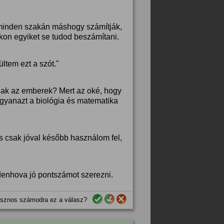
minden szakán máshogy számítják,
kon egyiket se tudod beszámítani.
ltem ezt a szót."
nak az emberek? Mert az oké, hogy
gyanazt a biológia és matematika
s csak jóval később használom fel,
denhova jó pontszámot szerezni.
sznos számodra ez a válasz?