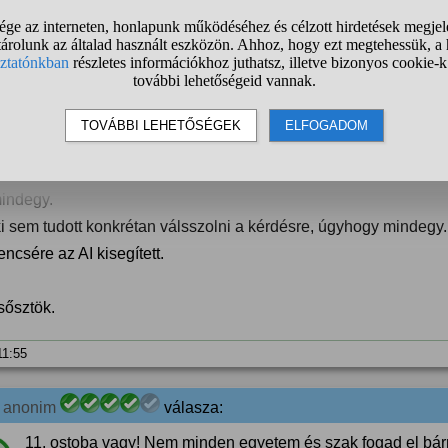
 A kérdező kommentje:
nem akarsz egyetemre menni, akkor egyelőre ne érettségizz újr
értem, hogy miért baj, ha megszerzem a pontot, és csak jóval k
asználom).
indegy.
i sem tudott konkrétan válsszolni a kérdésre, úgyhogy mindegy.
ncsére az AI kisegített.
sősztök.
 11:55
0
anonim
válasza:
11. ostoba vagy! Nem minden egyetem és szak fogad el bármi