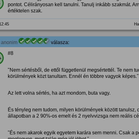
%
pontot. Célirányosan kell tanulni. Tanulj inkább szakmát.
értéktelen szak.
 12:45
Ha
0
anonim
válasza:
#8
%
"Nem sértésből, de ettől függetlenül megsértettél. Te nem 
körülmények közt tanultam. Ennél én többre vagyok képes."
Az lett volna sértés, ha azt mondom, buta vagy.
És tényleg nem tudom, milyen körülmények között tanulsz, de
állapotban a 2 90%-os emelt és 2 nyelvvizsga nem reális cé
"És nem akarok egyik egyetem karára sem menni. Csak a p
meglegyen, mert talán még jól jöhet."