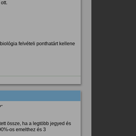
ott.
ológia felvételi ponthatárt kellene
?"
tett össze, ha a legtöbb jegyed és
2 90%-os emelthez és 3