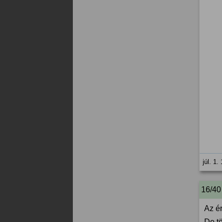
júl. 1.
16/40
Az é
De t