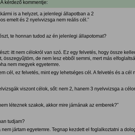
 A kérdező kommentje:
kármi is a helyzet, a jelenlegi állapotban a 2
os emelt és 2 nyelvvizsga nem reális cél."
észt, te honnan tudod az én jelenlegi állapotomat?
szt: itt nem célokról van szó. Ez egy felvetés, hogy össze kell
t, összegyűjtöm, de nem lesz ebből semmi, mert más elfoglaltsá
oha nem megyek egyetemre.
m cél, ez felvetés, mint egy lehetséges cél. A felvetés és a cé
elvizsgák viszont célok, sőt: nem 2, hanem 3 nyelvvizsga a célo
nem léteznek szakok, akkor mire járnának az emberek?"
an tudjam?
nem jártam egyetemre. Tegnap kezdett el foglalkoztatni a dolog,