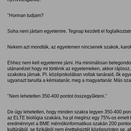
"Honnan tudjam?
Soha nem jártam egyetemre. Tegnap kezdett el foglalkoztatni
Nekem azt mondták, az egyetemen nincsenek szakok, karok
Ehhez nem kell egyetemre járni. Ha minimálisan belegondols
utánanézel hogy mi történik az egyetemeken, akkor rájöss
szakokra járnak. Pl. középiskolában voltak tanáraid, ők egy
ugyanazt tanulta a kémiatanár, meg a magyartanár. Más szak
"Nem lehetetlen 350-400 pontot összegyűkteni."
De úgy lehetetlen, hogy minden szakra legyen 350-400 pont
az ELTE biológia szakára, ha pl megírsz egy 75%-os emelt 
eredménnyel a BME mérnökinformatikus szakán 200 pontod l
kultúrából, se fizikából nem érettségiztél középszinten se, a