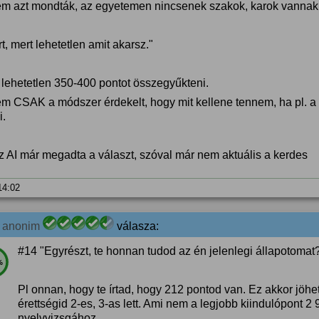
m azt mondták, az egyetemen nincsenek szakok, karok vannak 
t, mert lehetetlen amit akarsz."
lehetetlen 350-400 pontot összegyűkteni.
 CSAK a módszer érdekelt, hogy mit kellene tennem, ha pl. a bi
i.
z AI már megadta a választ, szóval már nem aktuális a kerdes
 14:02
0
anonim
válasza:
#14 "Egyrészt, te honnan tudod az én jelenlegi állapotomat
%
Pl onnan, hogy te írtad, hogy 212 pontod van. Ez akkor jöhe
érettségid 2-es, 3-as lett. Ami nem a legjobb kiindulópont 
nyelvvizsgához.