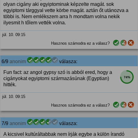
olyan cigány aki egyiptominak képzelte magát. sok
egyiptomi tárggyal vette körbe magát. aztán őt utánozva a
többi is. Nem emlékszem arra h mondtam volna nekik
ilyesmit h tőlem vették volna.
júl. 10. 09:15
Hasznos számodra ez a válasz?
6/9
anonim
válasza:
Fun fact: az angol gypsy szó is abból ered, hogy a
74%
cigányokat egyiptomi származásúnak (Egyptian)
hitték.
júl. 10. 09:15
Hasznos számodra ez a válasz?
7/9
anonim
válasza:
A kicsivel kultúráltabbak nem írják egybe a külön írandó