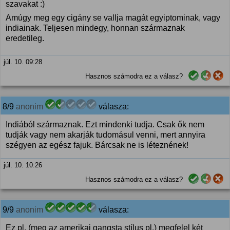
szavakat :)
Amúgy meg egy cigány se vallja magát egyiptominak, vagy
indiainak. Teljesen mindegy, honnan származnak
eredetileg.
júl. 10. 09:28
Hasznos számodra ez a válasz?
8/9
anonim
válasza:
Indiából származnak. Ezt mindenki tudja. Csak ők nem
tudják vagy nem akarják tudomásul venni, mert annyira
szégyen az egész fajuk. Bárcsak ne is léteznének!
júl. 10. 10:26
Hasznos számodra ez a válasz?
9/9
anonim
válasza:
Ez pl. (meg az amerikai gangsta stílus pl.) megfelel két