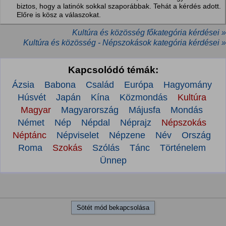
biztos, hogy a latinók sokkal szaporábbak. Tehát a kérdés adott.
Előre is kösz a válaszokat.
Kultúra és közösség főkategória kérdései »
Kultúra és közösség - Népszokások kategória kérdései »
Kapcsolódó témák:
Ázsia
Babona
Család
Európa
Hagyomány
Húsvét
Japán
Kína
Közmondás
Kultúra
Magyar
Magyarország
Májusfa
Mondás
Német
Nép
Népdal
Néprajz
Népszokás
Néptánc
Népviselet
Népzene
Név
Ország
Roma
Szokás
Szólás
Tánc
Történelem
Ünnep
Sötét mód bekapcsolása