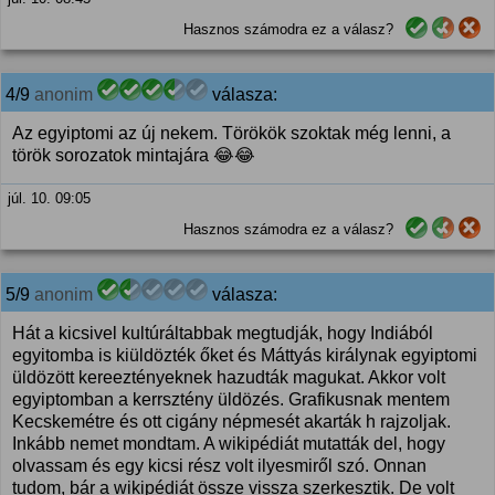
Hasznos számodra ez a válasz?
4/9
anonim
válasza:
Az egyiptomi az új nekem. Törökök szoktak még lenni, a
török sorozatok mintajára 😂😂
júl. 10. 09:05
Hasznos számodra ez a válasz?
5/9
anonim
válasza:
Hát a kicsivel kultúráltabbak megtudják, hogy Indiából
egyitomba is kiüldözték őket és Máttyás királynak egyiptomi
üldözött kereeztényeknek hazudták magukat. Akkor volt
egyiptomban a kerrsztény üldözés. Grafikusnak mentem
Kecskemétre és ott cigány népmesét akarták h rajzoljak.
Inkább nemet mondtam. A wikipédiát mutatták del, hogy
olvassam és egy kicsi rész volt ilyesmiről szó. Onnan
tudom, bár a wikipédiát össze vissza szerkesztik. De volt