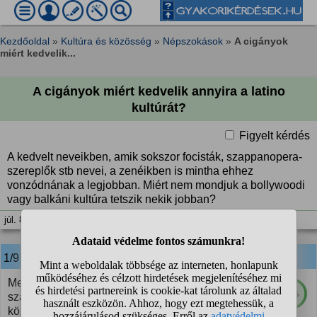
Kezdőoldal
»
Kultúra és közösség
»
Népszokások
»
A cigányok
miért kedvelik...
A cigányok miért kedvelik annyira a latino
kultúrát?
Figyelt kérdés
A kedvelt neveikben, amik sokszor focisták, szappanopera-
szereplők stb nevei, a zenéikben is mintha ehhez
vonzódnának a legjobban. Miért nem mondjuk a bollywoodi
vagy balkáni kultúra tetszik nekik jobban?
júl. 8. 14:13
1/9
anonim
válasza:
Mert ezt gondolják menőnek, és mert az ilyen
77%
szappanoperák az alacsonyabb intelligenciájú
közönséget célozzák.