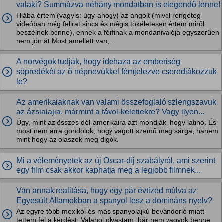
valaki? Summázva néhány mondatban is elegendő lenne!
Hiába értem (vagyis: úgy-ahogy) az angolt (mivel rengeteg
videóban még felirat sincs és mégis tökéletesen értem miről
beszélnek benne), ennek a férfinak a mondanivalója egyszerűen
nem jön át.Most amellett van,...
A norvégok tudják, hogy idehaza az emberiség
söpredékét az ő népnevükkel fémjelezve cserediákozzuk
le?
Az amerikaiaknak van valami összefoglaló szlengszavuk
az ázsiaiajra, mármint a távol-keletiekre? Vagy ilyen...
Úgy, mint az összes dél-amerikaira azt mondják, hogy latinó. És
most nem arra gondolok, hogy vagott szemű meg sárga, hanem
mint hogy az olaszok meg digók.
Mi a véleményetek az új Oscar-díj szabályról, ami szerint
egy film csak akkor kaphatja meg a legjobb filmnek...
Van annak realitása, hogy egy pár évtized múlva az
Egyesült Államokban a spanyol lesz a domináns nyelv?
Az egyre több mexikói és más spanyolajkú bevándorló miatt
tettem fel a kérdést. Valahol olvastam, bár nem vagyok benne