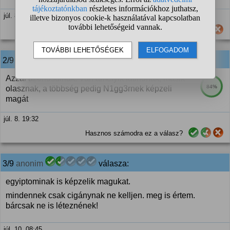
júl. 8. 16:41
Hasznos számodra ez a válasz?
2/9
anonim
válasza:
Azzal azonosulnak. Van amelyik latinonak, másik
84%
olasznak, a többség pedig N1gg3rnek képzeli
magát
júl. 8. 19:32
Hasznos számodra ez a válasz?
3/9
anonim
válasza:
egyiptominak is képzelik magukat.
mindennek csak cigánynak ne kelljen. meg is értem.
bárcsak ne is léteznének!
júl. 10. 08:45