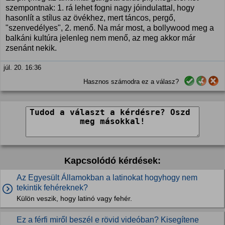
szempontnak: 1. rá lehet fogni nagy jóindulattal, hogy
hasonlít a stílus az övékhez, mert táncos, pergő,
"szenvedélyes", 2. menő. Na már most, a bollywood meg a
balkáni kultúra jelenleg nem menő, az meg akkor már
zsenánt nekik.
júl. 20. 16:36
Hasznos számodra ez a válasz?
Kapcsolódó kérdések:
Az Egyesült Államokban a latinokat hogyhogy nem
tekintik fehéreknek?
Külön veszik, hogy latinó vagy fehér.
Ez a férfi miről beszél e rövid videóban? Kisegítene