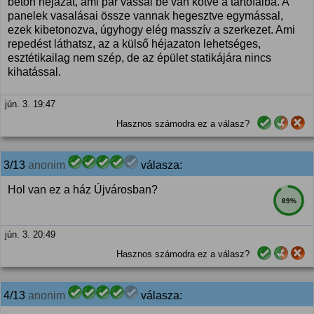
beton héjazat, ami pár vassal be van kötve a tartófalba. A
panelek vasalásai össze vannak hegesztve egymással,
ezek kibetonozva, úgyhogy elég masszív a szerkezet. Ami
repedést láthatsz, az a külső héjazaton lehetséges,
esztétikailag nem szép, de az épület statikájára nincs
kihatással.
jún. 3. 19:47
Hasznos számodra ez a válasz?
3/13
anonim
válasza:
Hol van ez a ház Újvárosban?
89%
jún. 3. 20:49
Hasznos számodra ez a válasz?
4/13
anonim
válasza: