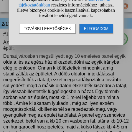
Hasznos számodra ez a válasz?
2/13
anonim
válasza:
#1
89%
Az nem panel volt, egészen más technológiával
épült.
Dunaújvárosban megsüllyedt egy 10 emeletes panel egyik
oldala, és az egész ház elkezdett dőlni az egyik irányba,
elég jelentősen. Onnan kiköltöztettek mindenkit amíg
stabilizálták az épületet. A dőlős oldalon injektálással
megerősítették a talajt, ezzel megakadályozták a további
süllyedést, majd a másik oldalon elkezdték kiszedni a talajt,
így visszabillentették függőlegesbe a házat. Egy tömmb-
sorban van az épület, most kb 1 m-rel lejjebb van mint a
többi. Amire ki akartam lyukadni, még az ilyen extrém
mozgatásoknál, kibillenésnél se repedeztek meg, vagy
gyengültek meg az épület tartófalai. A panel egy szendvics
szerkezet, belül van a kb 20 cm vasbeton fal, utána kb 10-12
cm hungarocell hőszigetelés, majd a külső látszó kb 4-5 cm