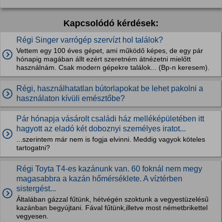
Kapcsolódó kérdések:
Régi Singer varrógép szervízt hol találok?
Vettem egy 100 éves gépet, ami működő képes, de egy pár
hónapig magában állt ezért szeretném átnézetni mielőtt
használnám. Csak modern gépekre találok... (Bp-n keresem).
Régi, használhatatlan bútorlapokat be lehet pakolni a
használaton kívüli emésztőbe?
Pár hónapja vásárolt családi ház melléképületében itt
hagyott az eladó két doboznyi személyes iratot...
...szerintem már nem is fogja elvinni. Meddig vagyok köteles
tartogatni?
Régi Toyta T4-es kazánunk van. 60 foknál nem megy
magasabbra a kazán hőmérséklete. A víztérben
sistergést...
Általában gázzal fűtünk, hétvégén szoktunk a vegyestüzelésű
kazánban begyújtani. Fával fűtünk,illetve most németbrikettel
vegyesen.