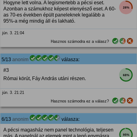
Hogyne lett volna. A legismertebb a pécsi eset.
28%
Azonban a számukhoz képest elenyésző eset. A 60-
as 70-es években épült paneleknek legalább a
95%-a még mindig áll és lakható.
jún. 3. 21:04
Hasznos számodra ez a válasz?
5/13
anonim
válasza:
#3
68%
Római körút, Fáy András utáni részen.
jún. 3. 21:21
Hasznos számodra ez a válasz?
6/13
anonim
válasza:
A pécsi magasház nem panel technológia, teljesen
95%
más. A panelnál az elemek mint a legó egymásra