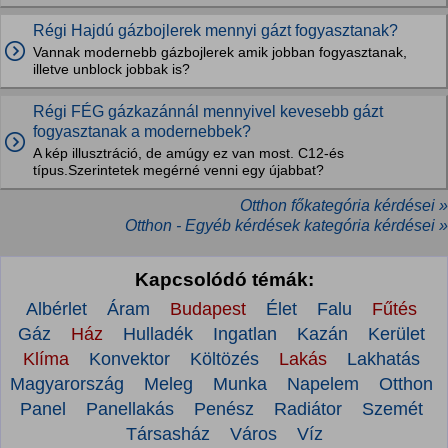
Régi Hajdú gázbojlerek mennyi gázt fogyasztanak?
Vannak modernebb gázbojlerek amik jobban fogyasztanak,
illetve unblock jobbak is?
Régi FÉG gázkazánnál mennyivel kevesebb gázt
fogyasztanak a modernebbek?
A kép illusztráció, de amúgy ez van most. C12-és
típus.Szerintetek megérné venni egy újabbat?
Otthon főkategória kérdései »
Otthon - Egyéb kérdések kategória kérdései »
Kapcsolódó témák:
Albérlet
Áram
Budapest
Élet
Falu
Fűtés
Gáz
Ház
Hulladék
Ingatlan
Kazán
Kerület
Klíma
Konvektor
Költözés
Lakás
Lakhatás
Magyarország
Meleg
Munka
Napelem
Otthon
Panel
Panellakás
Penész
Radiátor
Szemét
Társasház
Város
Víz