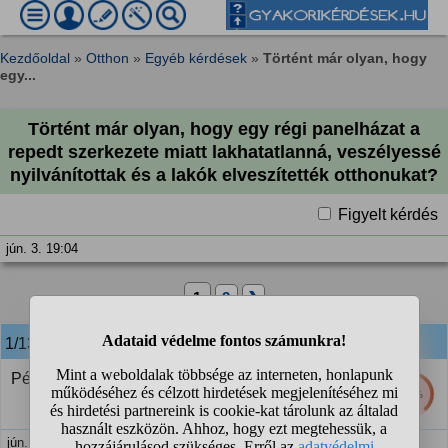
Kezdőoldal
»
Otthon
»
Egyéb kérdések
»
Történt már olyan, hogy
egy...
Történt már olyan, hogy egy régi panelházat a
repedt szerkezete miatt lakhatatlanná, veszélyessé
nyilvánítottak és a lakók elveszítették otthonukat?
Figyelt kérdés
jún. 3. 19:04
1
2
❯
1/13
anonim
válasza:
Pécsi magasház.
38%
jún. 3. 19:31