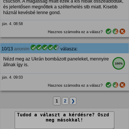
csúcson. A magasság miatt ezek a kis hibák összeadódtak,
és jelentősen megnőttek a szélterhelés stb miatt. Kisebb
háznál kevésbé lenne gond.
jún. 4. 08:58
Hasznos számodra ez a válasz?
10/13
anonim
válasza:
Nézd meg az Ukrán bombázott paneleket, mennyire
100%
állnak így is.
jún. 4. 09:03
Hasznos számodra ez a válasz?
1
2
❯