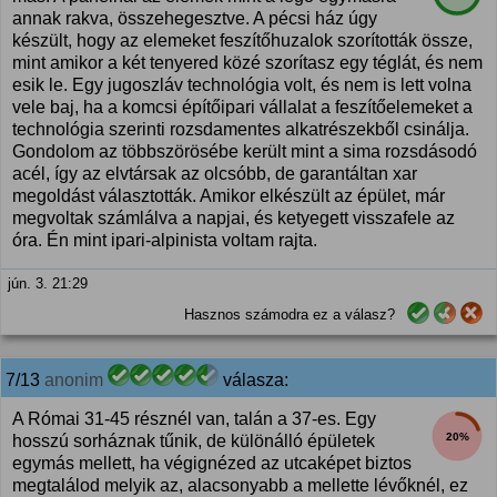
annak rakva, összehegesztve. A pécsi ház úgy
készült, hogy az elemeket feszítőhuzalok szorították össze,
mint amikor a két tenyered közé szorítasz egy téglát, és nem
esik le. Egy jugoszláv technológia volt, és nem is lett volna
vele baj, ha a komcsi építőipari vállalat a feszítőelemeket a
technológia szerinti rozsdamentes alkatrészekből csinálja.
Gondolom az többszörösébe került mint a sima rozsdásodó
acél, így az elvtársak az olcsóbb, de garantáltan xar
megoldást választották. Amikor elkészült az épület, már
megvoltak számlálva a napjai, és ketyegett visszafele az
óra. Én mint ipari-alpinista voltam rajta.
jún. 3. 21:29
Hasznos számodra ez a válasz?
7/13
anonim
válasza:
A Római 31-45 résznél van, talán a 37-es. Egy
20%
hosszú sorháznak tűnik, de különálló épületek
egymás mellett, ha végignézed az utcaképet biztos
megtalálod melyik az, alacsonyabb a mellette lévőknél, ez