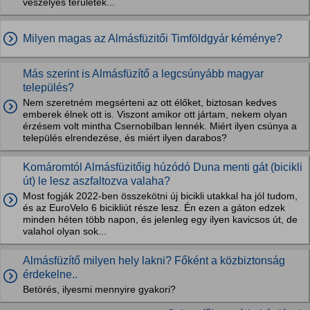
veszélyes területek...
Milyen magas az Almásfüzitői Timföldgyár kéménye?
Más szerint is Almásfüzítő a legcsúnyább magyar
település?
Nem szeretném megsérteni az ott élőket, biztosan kedves
emberek élnek ott is. Viszont amikor ott jártam, nekem olyan
érzésem volt mintha Csernobilban lennék. Miért ilyen csúnya a
település elrendezése, és miért ilyen darabos?
Komáromtól Almásfüzitőig húzódó Duna menti gát (bicikli
út) le lesz aszfaltozva valaha?
Most fogják 2022-ben összekötni új bicikli utakkal ha jól tudom,
és az EuroVelo 6 bicikliút része lesz. Én ezen a gáton edzek
minden héten több napon, és jelenleg egy ilyen kavicsos út, de
valahol olyan sok...
Almásfüzítő milyen hely lakni? Főként a közbiztonság
érdekelne..
Betörés, ilyesmi mennyire gyakori?