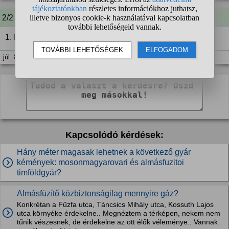
2/2 A kérdező kommentje:
1. És az egész milyen? Ismered közelebbről?
júl. 8. 16:56
Kapcsolódó kérdések:
Hány méter magasak lehetnek a következő gyár
kémények: mosonmagyarovari és almásfuzitoi
timföldgyár?
Almásfüzítő közbiztonságilag mennyire gáz?
Konkrétan a Fűzfa utca, Táncsics Mihály utca, Kossuth Lajos
utca környéke érdekelne.. Megnéztem a térképen, nekem nem
tűnik vészesnek, de érdekelne az ott élők véleménye.. Vannak