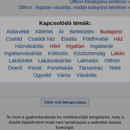
Otthon főkategória kérdései »
Otthon - Ingatlan vásárlás, eladás kategória kérdései »
Kapcsolódó témák:
Adásvétel
Albérlet
Ár
Befektetés
Budapest
Család
Családi ház
Eladás
Földhivatal
Ház
Házvásárlás
Hitel
Ingatlan
Ingatlanár
Ingatlanvásárlás
Költözés
Közbiztonság
Lakás
Lakáshitel
Lakásvásárlás
Lakhatás
Otthon
Önerő
Panel
Panellakás
Társasház
Telek
Ügyvéd
Város
Vásárlás
Sötét mód bekapcsolása
Te most a gyakorikerdesek.hu mobilverzióját böngészed, mely a
kisebb kijelzőméret miatt nem tartalmazza a weboldal összes
funkcióját.