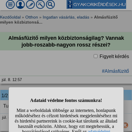
Kezdőoldal
»
Otthon
»
Ingatlan vásárlás, eladás
»
Almásfüzitő
milyen közbiztonsá...
Almásfüzitő milyen közbiztonságilag? Vannak
jobb-roszabb-nagyon rossz részei?
Figyelt kérdés
#Almásfüzitő
júl. 8. 12:57
1/2
anonim
válasza:
Tul kicsi ahhoz hogy reszeirol lehessen beszelni.
júl. 8. 16:54
Hasznos számodra ez a válasz?