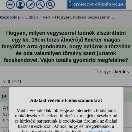
Kezdőoldal
»
Otthon
»
Kert
»
Hogyan, milyen vegyszerrel...
Hogyan, milyen vegyszerrel tudnék elszáríttatni
egy kb. 15cm törzs átmérőjű 6méter magas
fenyőfát? Arra gondoltam, hogy befúrok a törzsébe
és oda valamilyen tömény szert juttatok
fecskendővel. Vajon totális gyomirtó megfelelne?
Figyelt kérdés
júl. 8. 09:11
1/9 A kérdező kommentje:
A fa elárnyékolja a kis csemetéimet, kivágni, majd várni a
száradásra égethetőségre nem szeretnék. Lábon
elszáradna, kivágnám, égetném lenne a jó.
júl. 8. 09:12