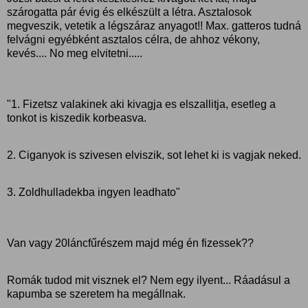
szárogatta pár évig és elkészült a létra. Asztalosok
megveszik, vetetik a légszáraz anyagot!! Max. gatteros tudná
felvágni egyébként asztalos célra, de ahhoz vékony,
kevés.... No meg elvitetni.....
"1. Fizetsz valakinek aki kivagja es elszallitja, esetleg a
tonkot is kiszedik korbeasva.
2. Ciganyok is szivesen elviszik, sot lehet ki is vagjak neked.
3. Zoldhulladekba ingyen leadhato"
Van vagy 20láncfűrészem majd még én fizessek??
Romák tudod mit visznek el? Nem egy ilyent... Ráadásul a
kapumba se szeretem ha megállnak.