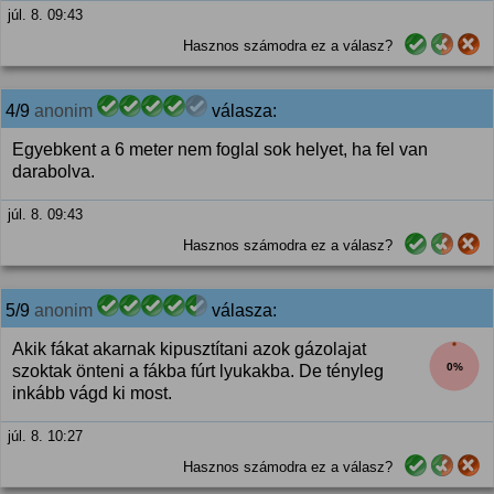
júl. 8. 09:43
Hasznos számodra ez a válasz?
4/9
anonim
válasza:
Egyebkent a 6 meter nem foglal sok helyet, ha fel van
darabolva.
júl. 8. 09:43
Hasznos számodra ez a válasz?
5/9
anonim
válasza:
Akik fákat akarnak kipusztítani azok gázolajat
0%
szoktak önteni a fákba fúrt lyukakba. De tényleg
inkább vágd ki most.
júl. 8. 10:27
Hasznos számodra ez a válasz?