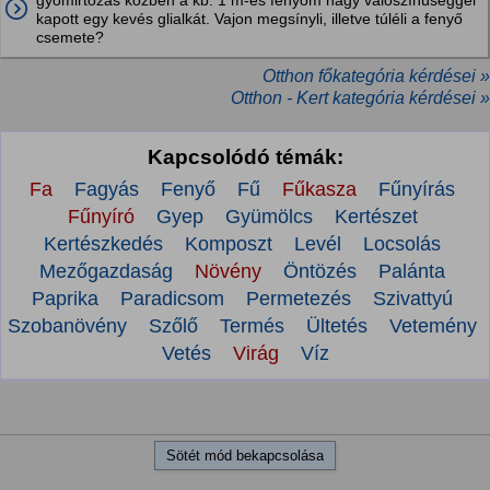
gyomirtózás közben a kb. 1 m-es fenyőm nagy valószínüséggel
kapott egy kevés glialkát. Vajon megsínyli, illetve túléli a fenyő
csemete?
Otthon főkategória kérdései »
Otthon - Kert kategória kérdései »
Kapcsolódó témák:
Fa
Fagyás
Fenyő
Fű
Fűkasza
Fűnyírás
Fűnyíró
Gyep
Gyümölcs
Kertészet
Kertészkedés
Komposzt
Levél
Locsolás
Mezőgazdaság
Növény
Öntözés
Palánta
Paprika
Paradicsom
Permetezés
Szivattyú
Szobanövény
Szőlő
Termés
Ültetés
Vetemény
Vetés
Virág
Víz
Sötét mód bekapcsolása