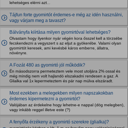
lehetséges elérni azt...
Tájfun forte gyomirtót érdemes-e még az idén használni,
vagy várjam meg a tavaszt?
Bálványfa kiírtàsa milyen gyomirtóval lehetséges?
Olvastam hogy ilyenkor nyár végén kora ősszel kell a törzsébe
fecskendezni a vegyszert s az eljut a gyökerébe. Valami olyan
gyomirtót keresek, ami kevésbé káros emberre, állatra,
növényre.
A Fozát 480 as gyomirtó jól működik?
Én másodszorra permeteztem vele most utoljára 2% ossal és
még mindig nem volt hajlandó elszakadni rendesen a gaz. A
Glialka val 1x lepermeteztem és pár nap múlva elszáradt.
Most ezekben a melegekben milyen napszakokban
érdemes kipermetezni a gyomirtót?
Valójában az érdekelne hogy lehetne-e nappal (dög melegben),
vagy inkább reggel illetve este (?)
A fenyőfa érzékeny a gyomirtó szerekre (glialka)?