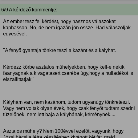
6/9 A kérdező kommentje:
Az ember tesz fel kérdést, hogy hasznos válaszokat
kaphasson. No, de nem igazán jön össze. Had válaszoljak
egyesével.
"A fenyő gyantaja tönkre teszi a kazánt és a kalyhat.
Kérdezz körbe asztalos műhelyekben, hogy kell-e nekik
faanyagnak a kivagatasert cserébe úgy,hogy a hulladékot is
elszallittatjak."
Kályhám van, nem kazánom, tudom ugyanúgy tönkreteszi.
Vagy nem voltak olyan évek, hogy csak fenyőt tudtam szedni
tüzelőnek, nem lett baja a kályhának, kéménynek....
Asztalos műhely? Nem 100évvel ezelőtt vagyunk, hogy
Józsi bácsi a létra készítéshez kivágott két fát, majd