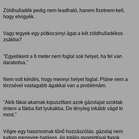
Zöldhulladék pedig nem leadható, hanem fizetnem kell,
hogy elvigyék.
Vagy tegyek egy pótkocsinyi ágat a két zöldhulladékos
zsákba?
"Egyebkent a 6 meter nem foglal sok helyet, ha fel van
darabolva."
Nem volt kérdés, hogy mennyi helyet foglal. Pláne nem a
törzsével vastagabb ágakkal van a problémám.
"Akik fákat akarnak kipusztítani azok gázolajat szoktak
önteni a fákba fúrt lyukakba. De tényleg inkább vágd ki
most."
Végre egy hasznosnak tűnő hozzászólás. gázolaj nem
tudom mennyire hatásos, én totális gyomirtóval fogok