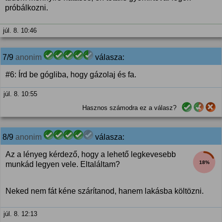
próbálkozni.
júl. 8. 10:46
7/9
anonim
válasza:
#6: Írd be gógliba, hogy gázolaj és fa.
júl. 8. 10:55
Hasznos számodra ez a válasz?
8/9
anonim
válasza:
Az a lényeg kérdező, hogy a lehető legkevesebb
18%
munkád legyen vele. Eltaláltam?
Neked nem fát kéne szárítanod, hanem lakásba költözni.
júl. 8. 12:13