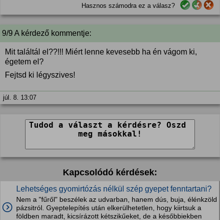
Hasznos számodra ez a válasz?
9/9 A kérdező kommentje:
Mit találtál el??!!! Miért lenne kevesebb ha én vágom ki,
égetem el?
Fejtsd ki légyszives!
júl. 8. 13:07
Kapcsolódó kérdések:
Lehetséges gyomirtózás nélkül szép gyepet fenntartani?
Nem a "fűről" beszélek az udvarban, hanem dús, buja, élénkzöld
pázsitról. Gyeptelepítés után elkerülhetetlen, hogy kiirtsuk a
földben maradt, kicsírázott kétszikűeket, de a későbbiekben