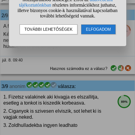
2/9
anonim
válasza:
A fenyő gyantaja tönkre teszi a kazánt és a kalyhat.
23%
Kérdezz körbe asztalos műhelyekben, hogy kell-e
nekik faanyagnak a kivagatasert cserébe úgy,hogy a
hulladékot is elszallittatjak.
júl. 8. 09:40
Hasznos számodra ez a válasz?
3/9
anonim
válasza:
1. Fizetsz valakinek aki kivagja es elszallitja,
89%
esetleg a tonkot is kiszedik korbeasva.
2. Ciganyok is szivesen elviszik, sot lehet ki is
vagjak neked.
3. Zoldhulladekba ingyen leadhato