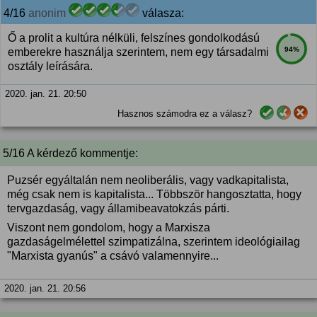
4/16
anonim
válasza:
Ő a prolit a kultúra nélküli, felszínes gondolkodású
94%
emberekre használja szerintem, nem egy társadalmi
osztály leírására.
2020. jan. 21. 20:50
Hasznos számodra ez a válasz?
5/16 A kérdező kommentje:
Puzsér egyáltalán nem neoliberális, vagy vadkapitalista,
még csak nem is kapitalista... Többször hangosztatta, hogy
tervgazdaság, vagy államibeavatokzás párti.
Viszont nem gondolom, hogy a Marxisza
gazdaságelmélettel szimpatizálna, szerintem ideológiailag
"Marxista gyanús" a csávó valamennyire...
2020. jan. 21. 20:56