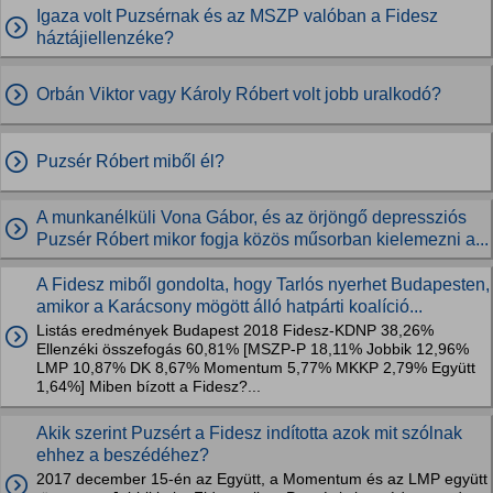
Igaza volt Puzsérnak és az MSZP valóban a Fidesz
háztájiellenzéke?
Orbán Viktor vagy Károly Róbert volt jobb uralkodó?
Puzsér Róbert miből él?
A munkanélküli Vona Gábor, és az örjöngő depressziós
Puzsér Róbert mikor fogja közös műsorban kielemezni a...
A Fidesz miből gondolta, hogy Tarlós nyerhet Budapesten,
amikor a Karácsony mögött álló hatpárti koalíció...
Listás eredmények Budapest 2018 Fidesz-KDNP 38,26%
Ellenzéki összefogás 60,81% [MSZP-P 18,11% Jobbik 12,96%
LMP 10,87% DK 8,67% Momentum 5,77% MKKP 2,79% Együtt
1,64%] Miben bízott a Fidesz?...
Akik szerint Puzsért a Fidesz indította azok mit szólnak
ehhez a beszédéhez?
2017 december 15-én az Együtt, a Momentum és az LMP együtt