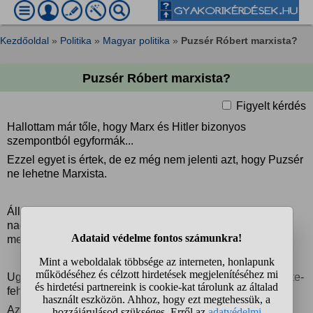
Kezdőoldal
»
Politika
»
Magyar politika
»
Puzsér Róbert marxista?
Puzsér Róbert marxista?
Figyelt kérdés
Hallottam már tőle, hogy Marx és Hitler bizonyos
szempontból egyformák...
Ezzel egyet is értek, de ez még nem jelenti azt, hogy Puzsér
ne lehetne Marxista.
Állandóan prolizik és értelmiségizik, a prolikról pedig
nagyon nagyon negatívan beszél, és mindig kiemeli, hogy
mennyire lenézi Őket...
Ugyan nagy centrista, és szerinte nem kéne a világot fekete-
fehérben szemlélni, Ő a prolik esetében mégis ezt teszi.
Azt el sem tudja képzelni, hogy "prolik" és "értelmiségiek"