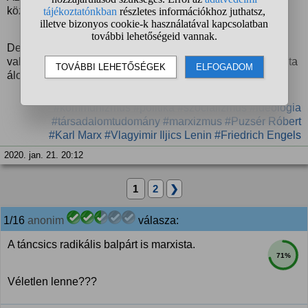
között van egy igencsak népes réteg.
De összességében szerintem ezek a fogalmak a
valóságban nem is állják meg a helyüket, csak egy marxista
álomvilágban.
#kommunizmus
#politika
#szocializmus
#ideológia
#társadalomtudomány
#marxizmus
#Puzsér Róbert
#Karl Marx
#Vlagyimir Iljics Lenin
#Friedrich Engels
2020. jan. 21. 20:12
1
2
❯
1/16
anonim
válasza:
A táncsics radikális balpárt is marxista.
71%
Véletlen lenne???