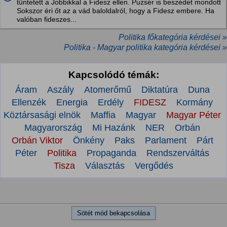
tüntetett a Jobbikkal a Fidesz ellen. Puzsér is beszédet mondott
Sokszor éri őt az a vád baloldalról, hogy a Fidesz embere. Ha
valóban fideszes...
Politika főkategória kérdései »
Politika - Magyar politika kategória kérdései »
Kapcsolódó témák:
Áram
Aszály
Atomerőmű
Diktatúra
Duna
Ellenzék
Energia
Erdély
FIDESZ
Kormány
Köztársasági elnök
Maffia
Magyar
Magyar Péter
Magyarország
Mi Hazánk
NER
Orbán
Orbán Viktor
Önkény
Paks
Parlament
Párt
Péter
Politika
Propaganda
Rendszerváltás
Tisza
Választás
Vergődés
Sötét mód bekapcsolása