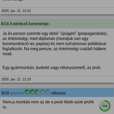
2020. jan. 21. 21:02
8/16 A kérdező kommentje:
Ja és persze szerinte egy debil "újságíró" (propagandista),
az értelmiségi, mert diplomás (mondjuk van egy
kommunikáció wc papírja) és mert nyilvánosan politikával
foglalkozik. Na meg persze, az értelmiségi családi háttere
miatt.
Egy gyárimunkás, burkoló vagy villanyszerelő, az proli.
2020. jan. 21. 21:10
9/16
anonim
válasza:
Nem,a munkás nem az de a pesti libsik azok prolik
71%
is.