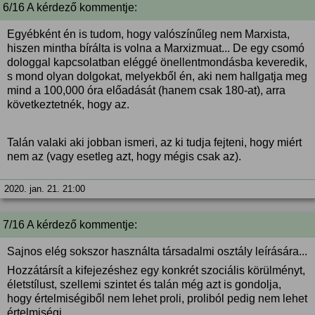
6/16 A kérdező kommentje:
Egyébként én is tudom, hogy valószínűleg nem Marxista,
hiszen mintha bírálta is volna a Marxizmuat... De egy csomó
dologgal kapcsolatban eléggé önellentmondásba keveredik,
s mond olyan dolgokat, melyekből én, aki nem hallgatja meg
mind a 100,000 óra előadását (hanem csak 180-at), arra
következtetnék, hogy az.
Talán valaki aki jobban ismeri, az ki tudja fejteni, hogy miért
nem az (vagy esetleg azt, hogy mégis csak az).
2020. jan. 21. 21:00
7/16 A kérdező kommentje:
Sajnos elég sokszor használta társadalmi osztály leírására...
Hozzátársít a kifejezéshez egy konkrét szociális körülményt,
életstílust, szellemi szintet és talán még azt is gondolja,
hogy értelmiségiből nem lehet proli, proliból pedig nem lehet
értelmiségi.