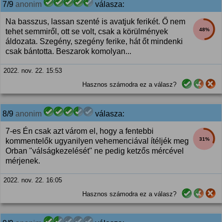
7/9
anonim
válasza:
Na basszus, lassan szenté is avatjuk ferikét. Ő nem
48%
tehet semmiről, ott se volt, csak a körülmények
áldozata. Szegény, szegény ferike, hát őt mindenki
csak bántotta. Beszarok komolyan...
2022. nov. 22. 15:53
Hasznos számodra ez a válasz?
8/9
anonim
válasza:
7-es Én csak azt várom el, hogy a fentebbi
31%
kommentelők ugyanilyen vehemenciával ítéljék meg
Orban "válságkezelését" ne pedig ketzős mércével
mérjenek.
2022. nov. 22. 16:05
Hasznos számodra ez a válasz?