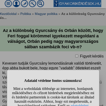
Kezdőoldal
»
Politika
»
Magyar politika
»
Az a különbség Gyurcsány
és...
Az a különbség Gyurcsány és Orbán között, hogy
Feri foggal körömmel igyekezett megoldani a
válságot, Orbán pedig nagy magyarországos
sálban szambázik foci vb-n?
Figyelt kérdés
Kevesen tudják Gyurcsány lemondásának valódi történetét,
épp abba bukott bele, hogy egyre "vadabb" ötleteket eszelt
ki, hogy kezelje a 2008-ban kirobbant gazdasági válságot.
Végül odáig fajult, hogy elment Németországba, hogy
személyesen Merkel-nek mutassa be az ötletét, ami hosszú
távon kedvezett volna a német melósoknak is, rövid távon
viszont válságmegoldó jellegű lett volna. Merkelnek nem
tetszett az ötlet ezért elvileg durván összevesztek
Gyurcsánnyal, és akkor már tudta Feri, hogy ki fogják
csinálni politikailag, és megírta a lemondó levelét egy német