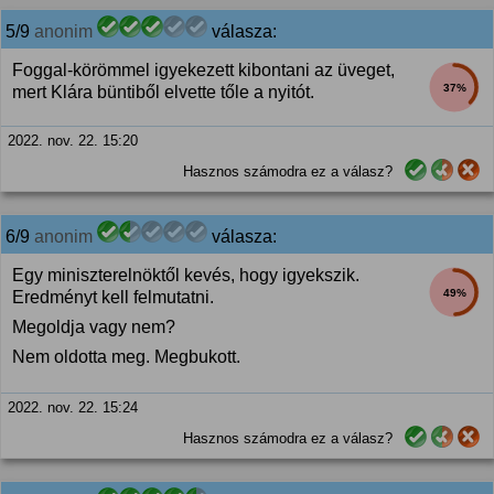
5/9
anonim
válasza:
Foggal-körömmel igyekezett kibontani az üveget,
37%
mert Klára büntiből elvette tőle a nyitót.
2022. nov. 22. 15:20
Hasznos számodra ez a válasz?
6/9
anonim
válasza:
Egy miniszterelnöktől kevés, hogy igyekszik.
49%
Eredményt kell felmutatni.
Megoldja vagy nem?
Nem oldotta meg. Megbukott.
2022. nov. 22. 15:24
Hasznos számodra ez a válasz?