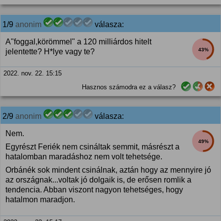
1/9
anonim
válasza:
A"foggal,körömmel" a 120 milliárdos hitelt
43%
jelentette? H*lye vagy te?
2022. nov. 22. 15:15
Hasznos számodra ez a válasz?
2/9
anonim
válasza:
Nem.
49%
Egyrészt Feriék nem csináltak semmit, másrészt a
hatalomban maradáshoz nem volt tehetsége.
Orbánék sok mindent csinálnak, aztán hogy az mennyire jó
az országnak...voltak jó dolgaik is, de erősen romlik a
tendencia. Abban viszont nagyon tehetséges, hogy
hatalmon maradjon.