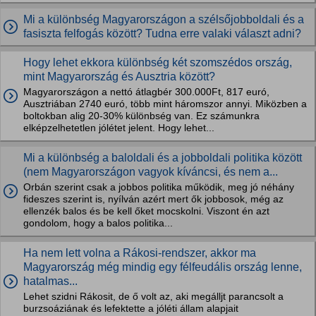
Mi a különbség Magyarországon a szélsőjobboldali és a
fasiszta felfogás között? Tudna erre valaki választ adni?
Hogy lehet ekkora különbség két szomszédos ország,
mint Magyarország és Ausztria között?
Magyarországon a nettó átlagbér 300.000Ft, 817 euró,
Ausztriában 2740 euró, több mint háromszor annyi. Miközben a
boltokban alig 20-30% különbség van. Ez számunkra
elképzelhetetlen jólétet jelent. Hogy lehet...
Mi a különbség a baloldali és a jobboldali politika között
(nem Magyarországon vagyok kíváncsi, és nem a...
Orbán szerint csak a jobbos politika működik, meg jó néhány
fideszes szerint is, nyílván azért mert ők jobbosok, még az
ellenzék balos és be kell őket mocskolni. Viszont én azt
gondolom, hogy a balos politika...
Ha nem lett volna a Rákosi-rendszer, akkor ma
Magyarország még mindig egy félfeudális ország lenne,
hatalmas...
Lehet szidni Rákosit, de ő volt az, aki megálljt parancsolt a
burzsoáziának és lefektette a jóléti állam alapjait