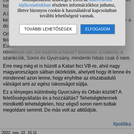
hotelben.
A lényeg az, hogy Feri magára vállalta a válság
kezelésének problémáját, és harcolt foggal körömmel, tette a
dolgát.
Orbánnal meg mi van? A válságért nem vállalja a
felelősséget, pedig nálunk a legmagasabb az infláció is pl.
Európában, nálunk voltak a legnagyobb energiaár
növelések stb. De ezért ki a hibás? Brüsszel, a háború, a
szankciók, Soros és Gyurcsány, mindenki hibás csak ő nem.
Erre meg még el is húzott a Katari foci VB-re, ahol nagy
magyarországos sálban ökörködik, ahelyett hogy itt lenne és
mindennel azon lenne, hogy enyhítse az elszabaduló
válságot ami az egész lakosságot sújtja.
Ez a lényeges különbség Gyurcsány és Orbán között? A
felelősségvállalás és a hozzáállás? Tehetségtelennek
mindkettő tehetségtelen, hisz végső soron nem tudtak
megoldani semmit. De más volt az attitűdjük.
#politika
2022. nov. 22. 15:11