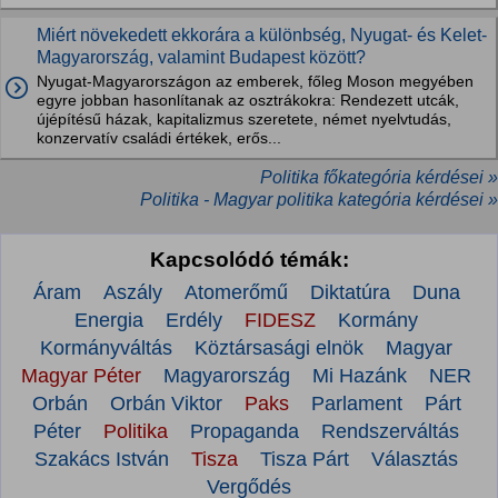
Miért növekedett ekkorára a különbség, Nyugat- és Kelet-
Magyarország, valamint Budapest között?
Nyugat-Magyarországon az emberek, főleg Moson megyében
egyre jobban hasonlítanak az osztrákokra: Rendezett utcák,
újépítésű házak, kapitalizmus szeretete, német nyelvtudás,
konzervatív családi értékek, erős...
Politika főkategória kérdései »
Politika - Magyar politika kategória kérdései »
Kapcsolódó témák:
Áram
Aszály
Atomerőmű
Diktatúra
Duna
Energia
Erdély
FIDESZ
Kormány
Kormányváltás
Köztársasági elnök
Magyar
Magyar Péter
Magyarország
Mi Hazánk
NER
Orbán
Orbán Viktor
Paks
Parlament
Párt
Péter
Politika
Propaganda
Rendszerváltás
Szakács István
Tisza
Tisza Párt
Választás
Vergődés