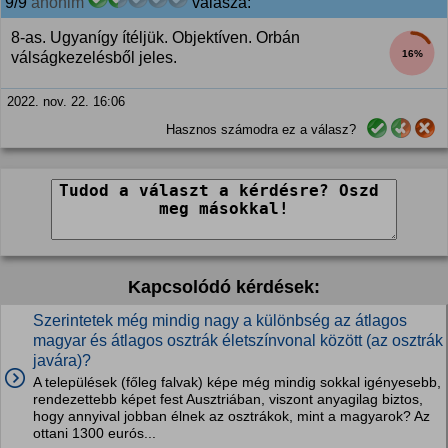
9/9
anonim
válasza:
8-as. Ugyanígy ítéljük. Objektíven. Orbán
16%
válságkezelésből jeles.
2022. nov. 22. 16:06
Hasznos számodra ez a válasz?
Kapcsolódó kérdések:
Szerintetek még mindig nagy a különbség az átlagos
magyar és átlagos osztrák életszínvonal között (az osztrák
javára)?
A települések (főleg falvak) képe még mindig sokkal igényesebb,
rendezettebb képet fest Ausztriában, viszont anyagilag biztos,
hogy annyival jobban élnek az osztrákok, mint a magyarok? Az
ottani 1300 eurós...