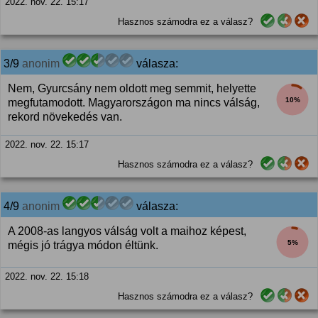
2022. nov. 22. 15:17
Hasznos számodra ez a válasz?
3/9
anonim
válasza:
Nem, Gyurcsány nem oldott meg semmit, helyette
10%
megfutamodott. Magyarországon ma nincs válság,
rekord növekedés van.
2022. nov. 22. 15:17
Hasznos számodra ez a válasz?
4/9
anonim
válasza:
A 2008-as langyos válság volt a maihoz képest,
5%
mégis jó trágya módon éltünk.
2022. nov. 22. 15:18
Hasznos számodra ez a válasz?