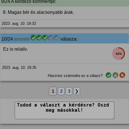
9/24 A kérdező kommentje:
8. Magas bér és alacsonyabb árak.
2023. aug. 10. 19:32
10/24
anonim
válasza:
Ez is relatív.
42%
2023. aug. 10. 19:35
Hasznos számodra ez a válasz?
1
2
3
❯