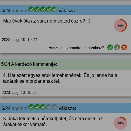
4/24
anonim
válasza:
Már évek óta az van, nem vetted észre? :-)
46%
2023. aug. 10. 19:22
Hasznos számodra ez a válasz?
5/24 A kérdező kommentje:
4. Hát azért egyes áruk lemehetnének. És jó lenne ha a
tanárok se mondanának fel.
2023. aug. 10. 19:23
6/24
anonim
válasza:
Klárika felemeli a bêreket(jólét) és nem emeli az
16%
árakat-ekkor várható.