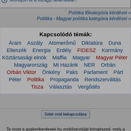
Politika főkategória kérdései »
Politika - Magyar politika kategória kérdései »
Kapcsolódó témák:
Áram
Aszály
Atomerőmű
Diktatúra
Duna
Ellenzék
Energia
Erdély
FIDESZ
Kormány
Köztársasági elnök
Maffia
Magyar
Magyar Péter
Magyarország
Mi Hazánk
NER
Orbán
Orbán Viktor
Önkény
Paks
Parlament
Párt
Péter
Politika
Propaganda
Rendszerváltás
Tisza
Választás
Vergődés
Sötét mód bekapcsolása
Te most a gyakorikerdesek.hu mobilverzióját böngészed, mely a