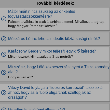
További kérdések:
Mától miért nincs szükség az önkéntes
fogyasztáscsökkentésre?
Pakson továbbra is csak 1 turbina üzemel. Mi változott tegnap,
hogy Magyar Péter ezt közölte?
Mészáros Lőrinc lehet az ideális köztársasági elnök?
Karácsony Gergely mikor teljesíti egyik fő ígéretét?
Mikor lesznek klimatizálva a 3-as metrók?
Mit szólsz, hogy Lölő közbeszerzést nyert a Tisza kormány
alatt?
Hogy is van ez?
Vitézy Dávid folytatja a "fideszes korrupciót", asszisztál
ahhoz, hogy az a "Lölő oligarchák szétlopják az
országot"?
Mondjon le a vízügyi államtitkár?