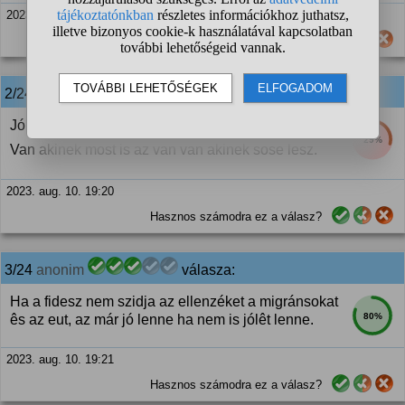
2023. aug. 10. 19:20
Hasznos számodra ez a válasz?
2/24
anonim
válasza:
Jólét mindenkinek mást jelent.
29%
Van akinek most is az van van akinek sose lesz.
2023. aug. 10. 19:20
Hasznos számodra ez a válasz?
3/24
anonim
válasza:
Ha a fidesz nem szidja az ellenzéket a migránsokat
80%
ês az eut, az már jó lenne ha nem is jólêt lenne.
2023. aug. 10. 19:21
Hasznos számodra ez a válasz?