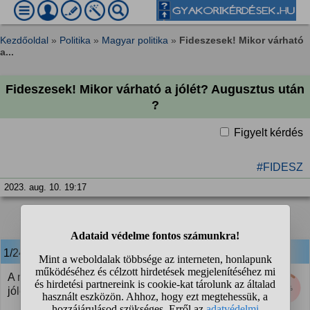
Kezdőoldal
»
Politika
»
Magyar politika
»
Fideszesek! Mikor várható
a...
Fideszesek! Mikor várható a jólét? Augusztus után
?
Figyelt kérdés
#FIDESZ
2023. aug. 10. 19:17
1
2
3
❯
1/24
anonim
válasza:
A mai állás szerin, már szeptember 33-tól biztos a
11%
jólét.