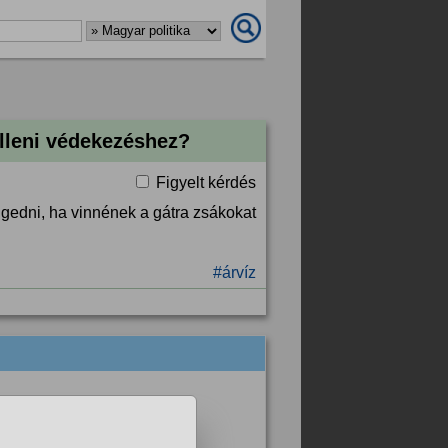
elleni védekezéshez?
Figyelt kérdés
edni, ha vinnének a gátra zsákokat
#árvíz