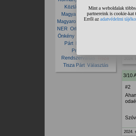
2024. 
Köztársasági elnök
Magyar
Magyar Péter
Magyarország
Mi Hazánk
2/10
NER
Orbán
Orbán Viktor
Önkény
Paks
Parlament
35
Párt
Péter
Politika
Propaganda
Rendszerváltás
Tisza
2024. 
Tisza Párt
Választás
3/10 
#2
Aham
odaér
Szóv
2024. 