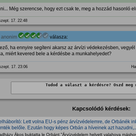
ni... Még szerencse, hogy ezt csak te, meg a hozzád hasonló el
szept. 17. 22:48
0
anonim
válasza:
ező, ha ennyire segíteni akarsz az árvízi védekezésben, vegyél k
za, miért kevered bele a kérdésbe a munkahelyedet?
szept. 17. 23:06
Ha
Kapcsolódó kérdések:
elháborító: Lett volna EU-s pénz árvízvédelemre, de Orbánék in
ömték belőle. Ezután hogy képes Orbán a híveinek azt hazudni,..
adházy Ákos buktatta le Orbánt."Árvízvédelem helyett valahova máshov