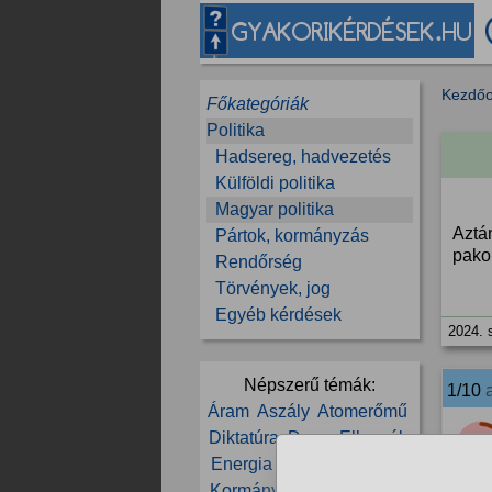
Kezdőo
Főkategóriák
Politika
Hadsereg, hadvezetés
Külföldi politika
Magyar politika
Aztá
Pártok, kormányzás
pako
Rendőrség
Törvények, jog
Egyéb kérdések
2024. 
Népszerű témák:
1/10
Áram
Aszály
Atomerőmű
Diktatúra
Duna
Ellenzék
19
Energia
Erdély
FIDESZ
Kormány
Kormányváltás