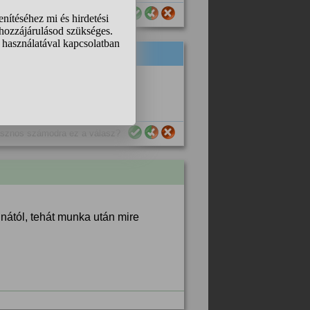
sznos számodra ez a válasz?
sznos számodra ez a válasz?
nától, tehát munka után mire