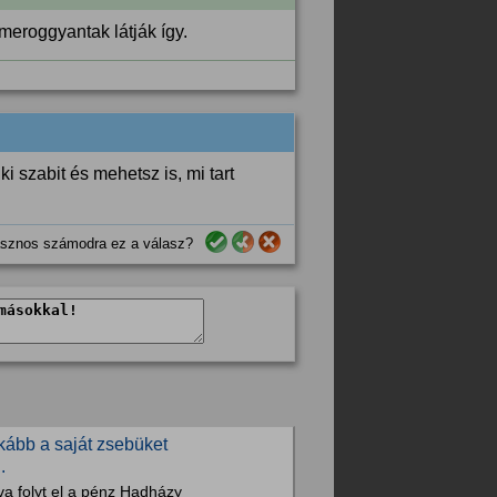
meroggyantak látják így.
i szabit és mehetsz is, mi tart
sznos számodra ez a válasz?
kább a saját zsebüket
.
a folyt el a pénz Hadházy