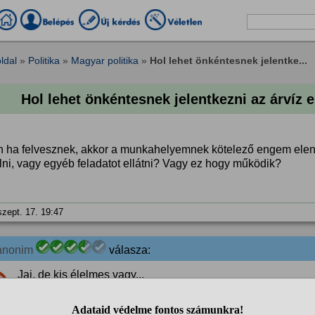
ldal
»
Politika
»
Magyar politika
»
Hol lehet önkéntesnek jelentke...
Hol lehet önkéntesnek jelentkezni az árvíz 
n ha felvesznek, akkor a munkahelyemnek kötelező engem eleng
lni, vagy egyéb feladatot ellátni? Vagy ez hogy működik?
szept. 17. 19:47
anonim
válasza:
Jaj, de kis élelmes vagy...
%