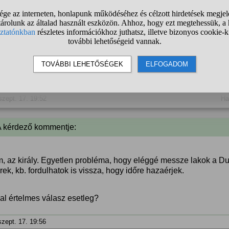
szept. 17. 19:50
Ha
anonim
válasza:
Munka után , vagy előtte, lehet menni éjszaka is.
%
szept. 17. 19:52
Ha
A kérdező kommentje:
, az király. Egyetlen probléma, hogy eléggé messze lakok a Du
ek, kb. fordulhatok is vissza, hogy időre hazaérjek.
al értelmes válasz esetleg?
szept. 17. 19:56