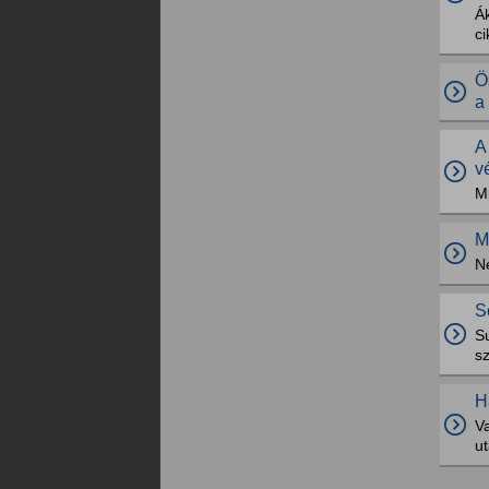
Ák
ci
Ö
a
A
v
M
M
N
S
Su
s
H
V
u