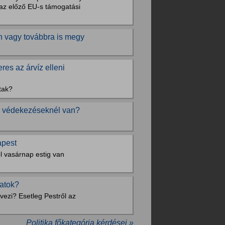
e az előző EU-s támogatási
n vagy továbbra is megy
es az árvíz elleni
tak?
víz védekezéseknél van?
apest
l vasárnap estig van
hatok?
vezi? Esetleg Pestről az
Politika főkategória kérdései »