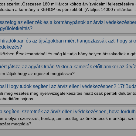
os szerint.„Összesen 180 milliárdot költött árvízvédelmi fejlesztésekr
klusban a kormány a KEHOP-os pénzekből. (A teljes 14000 milliárdos...
sszefog az ellenzék és a kormánypártok az árvízi védekezésbe
 gyűlöletkeltés?
 híradókban és az újságokban miért hangoztassák azt, hogy siker
édekezés?
iközben Érsekcsanádnál és még ki tudja hány helyen átszakadtak a gá
iért játsza az agyát Orbán Viktor a kamerák előtt amikor az ár
em látják hogy az egészet megjátssza?
os! Hogy tudok segíteni az árvíz elleni védekezésben? 17f Bud
li meg vezetés meg nyelvvizsgafelkészítés miatt csak péntek délutántó
zabadidőm sajnos...
a segíteni szeretnék az árvíz elleni védekezésben, hova fordul
an-e olyan szervezet, honlap, ami esetleg az önkéntesek munkáját szer
tazást megoldja?