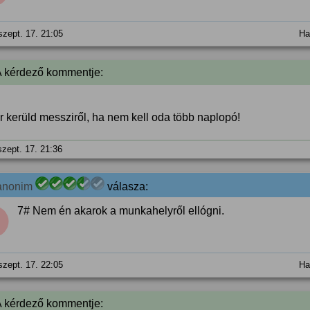
szept. 17. 21:05
Ha
A kérdező kommentje:
r kerüld messziről, ha nem kell oda több naplopó!
szept. 17. 21:36
anonim
válasza:
7# Nem én akarok a munkahelyről ellógni.
szept. 17. 22:05
Ha
A kérdező kommentje: