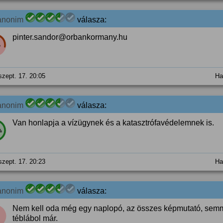
anonim
válasza:
pinter.sandor@orbankormany.hu
%
szept. 17. 20:05
Ha
anonim
válasza:
Van honlapja a vízügynek és a katasztrófavédelemnek is.
%
szept. 17. 20:23
Ha
anonim
válasza:
Nem kell oda még egy naplopó, az összes képmutató, semmir
téblábol már.