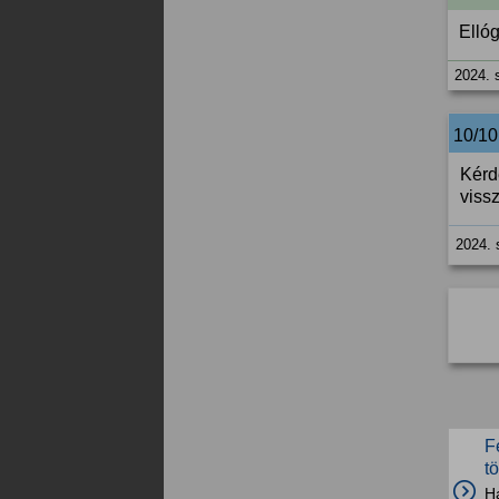
Ellóg
2024. 
10/1
Kérd
viss
2024. 
F
t
H