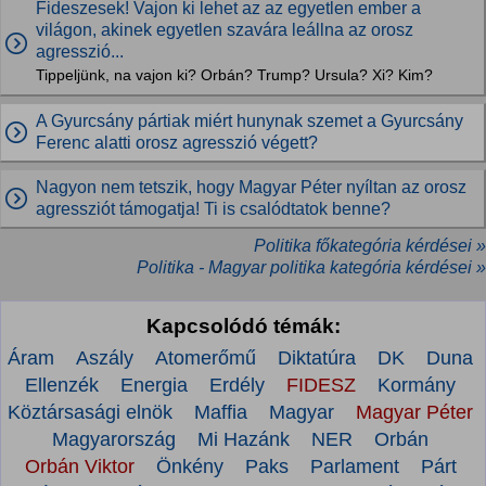
Fideszesek! Vajon ki lehet az az egyetlen ember a
világon, akinek egyetlen szavára leállna az orosz
agresszió...
Tippeljünk, na vajon ki? Orbán? Trump? Ursula? Xi? Kim?
A Gyurcsány pártiak miért hunynak szemet a Gyurcsány
Ferenc alatti orosz agresszió végett?
Nagyon nem tetszik, hogy Magyar Péter nyíltan az orosz
agressziót támogatja! Ti is csalódtatok benne?
Politika főkategória kérdései »
Politika - Magyar politika kategória kérdései »
Kapcsolódó témák:
Áram
Aszály
Atomerőmű
Diktatúra
DK
Duna
Ellenzék
Energia
Erdély
FIDESZ
Kormány
Köztársasági elnök
Maffia
Magyar
Magyar Péter
Magyarország
Mi Hazánk
NER
Orbán
Orbán Viktor
Önkény
Paks
Parlament
Párt