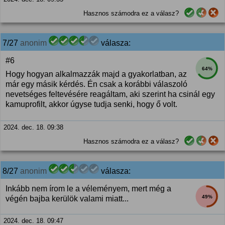
Hasznos számodra ez a válasz?
7/27
anonim
válasza:
#6
64%
Hogy hogyan alkalmazzák majd a gyakorlatban, az
már egy másik kérdés. Én csak a korábbi válaszoló
nevetséges feltevésére reagáltam, aki szerint ha csinál egy
kamuprofilt, akkor úgyse tudja senki, hogy ő volt.
2024. dec. 18. 09:38
Hasznos számodra ez a válasz?
8/27
anonim
válasza:
Inkább nem írom le a véleményem, mert még a
49%
végén bajba kerülök valami miatt...
2024. dec. 18. 09:47