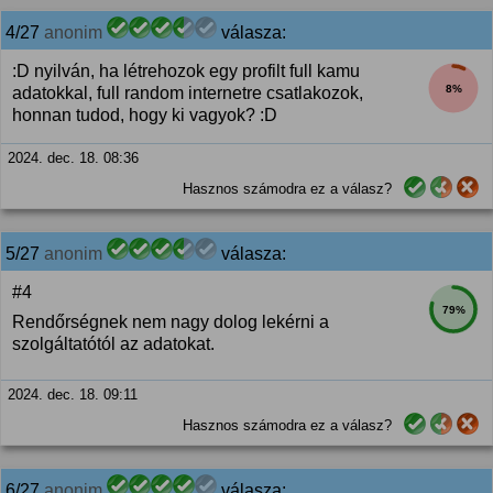
4/27
anonim
válasza:
:D nyilván, ha létrehozok egy profilt full kamu
8%
adatokkal, full random internetre csatlakozok,
honnan tudod, hogy ki vagyok? :D
2024. dec. 18. 08:36
Hasznos számodra ez a válasz?
5/27
anonim
válasza:
#4
79%
Rendőrségnek nem nagy dolog lekérni a
szolgáltatótól az adatokat.
2024. dec. 18. 09:11
Hasznos számodra ez a válasz?
6/27
anonim
válasza: