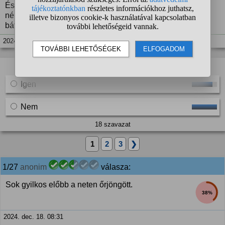
És egyébként mennyire lehet komolyan venni név és arc
nélküli internetes "fenyegetéseket"? Ott mindenki nagyon
bátor, élőben meg senki se.
2024. dec. 18. 08:22
A kérdező szavazást indított:
Igen
Nem
18 szavazat
1
2
3
❯
1/27
anonim
válasza:
Sok gyilkos előbb a neten őrjöngött.
38%
2024. dec. 18. 08:31