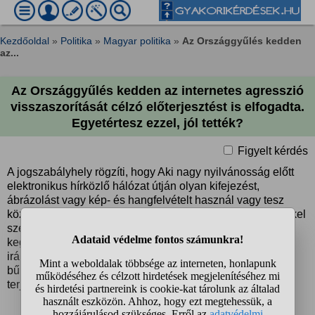
Kezdőoldal
»
Politika
»
Magyar politika
»
Az Országgyűlés kedden
az...
Az Országgyűlés kedden az internetes agresszió
visszaszorítását célzó előterjesztést is elfogadta.
Egyetértesz ezzel, jól tették?
Figyelt kérdés
A jogszabályhely rögzíti, hogy Aki nagy nyilvánosság előtt
elektronikus hírközlő hálózat útján olyan kifejezést,
ábrázolást vagy kép- és hangfelvételt használ vagy tesz
közzé, amely beazonosítható személlyel vagy személyekkel
szembeni erőszakos, halált okozó, vagy különös
kegyetlenséggel elkövetett büntetendő cselekményre
irányuló szándékot vagy kívánságot fejez ki, ha súlyosabb
bűncselekmény nem valósul meg, vétség miatt egy évig
terjedő szabadságvesztéssel büntetendő.