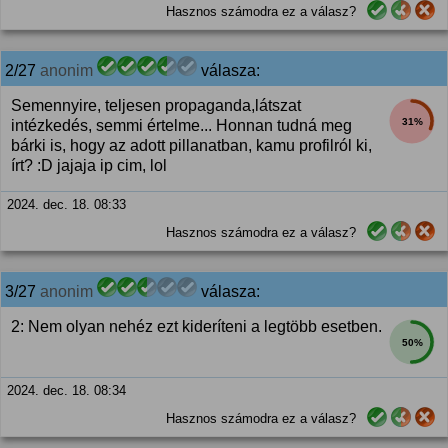
Hasznos számodra ez a válasz?
2/27
anonim
válasza:
Semennyire, teljesen propaganda,látszat
31%
intézkedés, semmi értelme... Honnan tudná meg
bárki is, hogy az adott pillanatban, kamu profilról ki,
írt? :D jajaja ip cim, lol
2024. dec. 18. 08:33
Hasznos számodra ez a válasz?
3/27
anonim
válasza:
2: Nem olyan nehéz ezt kideríteni a legtöbb esetben.
50%
2024. dec. 18. 08:34
Hasznos számodra ez a válasz?