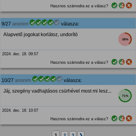
Hasznos számodra ez a válasz?
9/27
anonim
válasza:
Alapvető jogokat korlátoz, undorító
38%
2024. dec. 18. 09:57
Hasznos számodra ez a válasz?
10/27
anonim
válasza:
Jáj, szegény vadhajtásos csürhével most mi lesz...
71%
2024. dec. 18. 10:07
Hasznos számodra ez a válasz?
1
2
3
❯