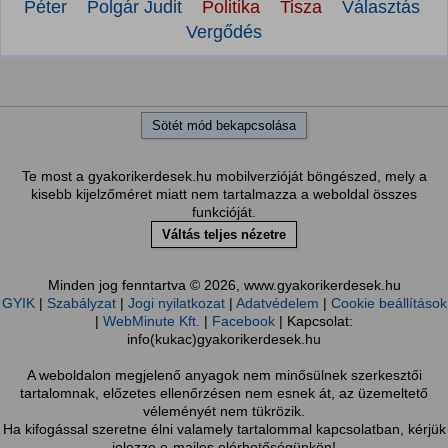
Péter
Polgár Judit
Politika
Tisza
Választás
Vergődés
Sötét mód bekapcsolása
Te most a gyakorikerdesek.hu mobilverzióját böngészed, mely a
kisebb kijelzőméret miatt nem tartalmazza a weboldal összes
funkcióját.
Váltás teljes nézetre
Minden jog fenntartva © 2026, www.gyakorikerdesek.hu
GYIK
|
Szabályzat
|
Jogi nyilatkozat
|
Adatvédelem
|
Cookie beállítások
|
WebMinute Kft.
|
Facebook
| Kapcsolat:
info(kukac)gyakorikerdesek.hu
A weboldalon megjelenő anyagok nem minősülnek szerkesztői
tartalomnak, előzetes ellenőrzésen nem esnek át, az üzemeltető
véleményét nem tükrözik.
Ha kifogással szeretne élni valamely tartalommal kapcsolatban, kérjük
jelezze e-mailes elérhetőségünkön!