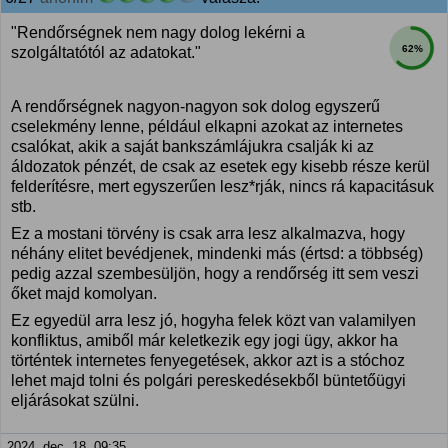
"Rendőrségnek nem nagy dolog lekérni a
62%
szolgáltatótól az adatokat."
A rendőrségnek nagyon-nagyon sok dolog egyszerű
cselekmény lenne, például elkapni azokat az internetes
csalókat, akik a saját bankszámlájukra csalják ki az
áldozatok pénzét, de csak az esetek egy kisebb része kerül
felderítésre, mert egyszerűen lesz*rják, nincs rá kapacitásuk
stb.
Ez a mostani törvény is csak arra lesz alkalmazva, hogy
néhány elitet bevédjenek, mindenki más (értsd: a többség)
pedig azzal szembesüljön, hogy a rendőrség itt sem veszi
őket majd komolyan.
Ez egyedül arra lesz jó, hogyha felek közt van valamilyen
konfliktus, amiből már keletkezik egy jogi ügy, akkor ha
történtek internetes fenyegetések, akkor azt is a stóchoz
lehet majd tolni és polgári pereskedésekből büntetőügyi
eljárásokat szülni.
2024. dec. 18. 09:35