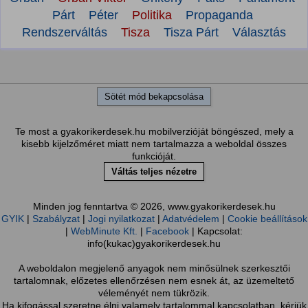
Párt
Péter
Politika
Propaganda
Rendszerváltás
Tisza
Tisza Párt
Választás
Sötét mód bekapcsolása
Te most a gyakorikerdesek.hu mobilverzióját böngészed, mely a
kisebb kijelzőméret miatt nem tartalmazza a weboldal összes
funkcióját.
Váltás teljes nézetre
Minden jog fenntartva © 2026, www.gyakorikerdesek.hu
GYIK
|
Szabályzat
|
Jogi nyilatkozat
|
Adatvédelem
|
Cookie beállítások
|
WebMinute Kft.
|
Facebook
| Kapcsolat:
info(kukac)gyakorikerdesek.hu
A weboldalon megjelenő anyagok nem minősülnek szerkesztői
tartalomnak, előzetes ellenőrzésen nem esnek át, az üzemeltető
véleményét nem tükrözik.
Ha kifogással szeretne élni valamely tartalommal kapcsolatban, kérjük