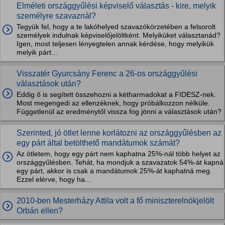
Elméleti országgyűlési képviselő választás - kire, melyik
személyre szavaznál?
Tegyük fel, hogy a te lakóhelyed szavazókörzetében a felsorolt
személyek indulnak képviselőjelöltként. Melyiküket választanád?
Igen, most teljesen lényegtelen annak kérdése, hogy melyikük
melyik párt...
Visszatér Gyurcsány Ferenc a 26-os országgyűlési
választások után?
Eddig ő is segített összehozni a kétharmadokat a FIDESZ-nek.
Most megengedi az ellenzéknek, hogy próbálkozzon nélküle.
Függetlenül az eredménytől vissza fog jönni a választások után?
Szerinted, jó ötlet lenne korlátozni az országgyűlésben az
egy párt által betölthető mandátumok számát?
Az ötletem, hogy egy párt nem kaphatna 25%-nál több helyet az
országgyűlésben. Tehát, ha mondjuk a szavazatok 54%-át kapná
egy párt, akkor is csak a mandátumok 25%-át kaphatná meg.
Ezzel elérve, hogy ha...
2010-ben Mesterházy Attila volt a fő miniszterelnökjelölt
Orbán ellen?