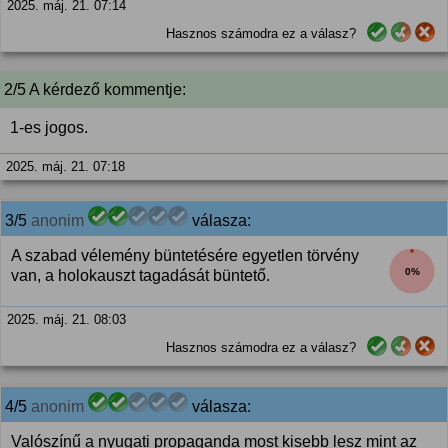
2025. máj. 21. 07:14
Hasznos számodra ez a válasz?
2/5 A kérdező kommentje:
1-es jogos.
2025. máj. 21. 07:18
3/5
anonim
válasza:
A szabad vélemény büntetésére egyetlen törvény
0%
van, a holokauszt tagadását büntető.
2025. máj. 21. 08:03
Hasznos számodra ez a válasz?
4/5
anonim
válasza:
Valószínű a nyugati propaganda most kisebb lesz mint az