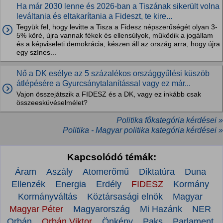
Ha már 2030 lenne és 2026-ban a Tiszának sikerült volna
leváltania és eltakarítania a Fideszt, te kire...
Tegyük fel, hogy levitte a Tisza a Fidesz népszerűségét olyan 3-
5% köré, újra vannak fékek és ellensúlyok, működik a jogállam
és a képviseleti demokrácia, készen áll az ország arra, hogy újra
egy színes...
Nő a DK esélye az 5 százalékos országgyűlési küszöb
átlépésére a Gyurcsánytalanítással vagy ez már...
Vajon összejátszik a FIDESZ és a DK, vagy ez inkább csak
összeesküvéselmélet?
Politika főkategória kérdései »
Politika - Magyar politika kategória kérdései »
Kapcsolódó témák:
Áram
Aszály
Atomerőmű
Diktatúra
Duna
Ellenzék
Energia
Erdély
FIDESZ
Kormány
Kormányváltás
Köztársasági elnök
Magyar
Magyar Péter
Magyarország
Mi Hazánk
NER
Orbán
Orbán Viktor
Önkény
Paks
Parlament