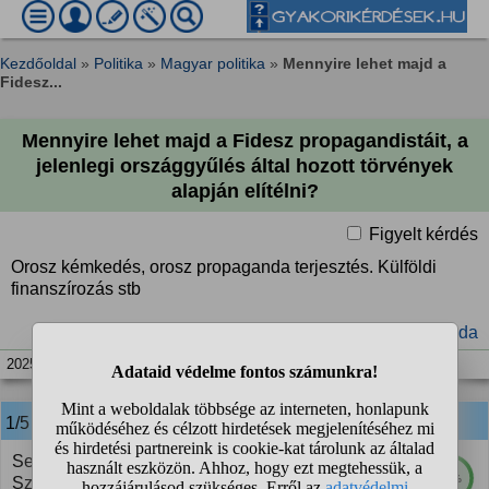
Kezdőoldal
»
Politika
»
Magyar politika
»
Mennyire lehet majd a
Fidesz...
Mennyire lehet majd a Fidesz propagandistáit, a
jelenlegi országgyűlés által hozott törvények
alapján elítélni?
Figyelt kérdés
Orosz kémkedés, orosz propaganda terjesztés. Külföldi
finanszírozás stb
#FIDESZ
#Oroszország
#propaganda
2025. máj. 21. 07:03
1/5
anonim
válasza:
Semennyire, mert annak a fideszes vezetésű
66%
Szuverenitásvédelmi Hivatalnak kellene