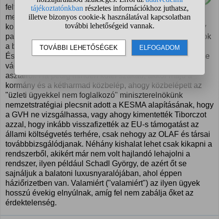
felterjesztenie őket, ami biztos nem fogja
megcsinálni. Annak a NAV-nak kellene házkutatnia, akik
kommandóval razziáztak Radics Petinél a Süsü a sárkány
paródiája miatt, de teljesen vakon vannak, mikor politikusok
a bevallott jövedelmükön felül halmozzák az ingatlanokat.
És ha valami el is indulna, annak az ügyészségnek kellene
vádat emelnie, akik rendszeresen lesöprik az ügyeket az
asztalról. Ha pedig minden kötél szakad, akkor majd a
kormány és a kétharmad közbelép, ahogy közbelépett az
"üzleti ügyekkel nem foglalkozó" miniszterelnökünk
nemzetstratégiai plecsnit adott a KESMA alapításának, hogy
a GVH ne vizsgálhassa, vagy ahogy kimentették Tiborczot
azzal, hogy inkább visszafizették az EU-s támogatást az
állami költségvetés terhére, csak nehogy az OLAF és társai
továbbbizsgálódjanak. Néhány kishalat lehet csak kikapni a
rendszerből, akikért már nem volt hajlandó lehajolni a
rendszer, ilyen például Schadl György, de azért őt se
sajnáljuk a balatoni luxusnyaralójában, ahol éppen
háziőrizetben van. Valamiért ("valamiért") az ilyen ügyek
hosszú évekig elnyúlnak, amíg fel nem zabálja őket az
érdektelenség.