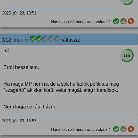
2025. júl. 23. 13:51
Hasznos számodra ez a válasz?
9/12
anonim
válasza:
6#
63%
Erről beszéltem.
Ha maga MP nem is, de a sok hulladék politikus meg
"szagértő" akikkel körül vette magát, elég liberálisok.
Nem fogja sokáig húzni.
2025. júl. 23. 13:53
Hasznos számodra ez a válasz?