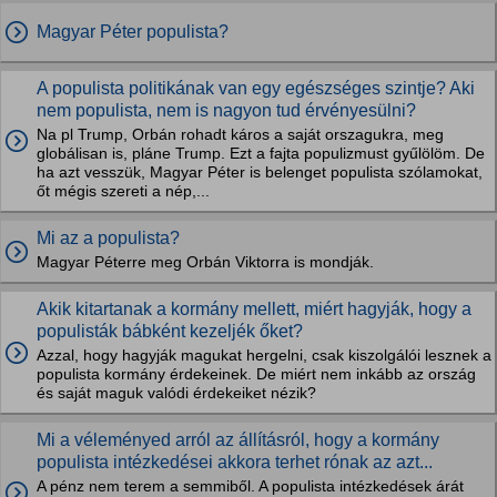
Magyar Péter populista?
A populista politikának van egy egészséges szintje? Aki
nem populista, nem is nagyon tud érvényesülni?
Na pl Trump, Orbán rohadt káros a saját orszagukra, meg
globálisan is, pláne Trump. Ezt a fajta populizmust gyűlölöm. De
ha azt vesszük, Magyar Péter is belenget populista szólamokat,
őt mégis szereti a nép,...
Mi az a populista?
Magyar Péterre meg Orbán Viktorra is mondják.
Akik kitartanak a kormány mellett, miért hagyják, hogy a
populisták bábként kezeljék őket?
Azzal, hogy hagyják magukat hergelni, csak kiszolgálói lesznek a
populista kormány érdekeinek. De miért nem inkább az ország
és saját maguk valódi érdekeiket nézik?
Mi a véleményed arról az állításról, hogy a kormány
populista intézkedései akkora terhet rónak az azt...
A pénz nem terem a semmiből. A populista intézkedések árát