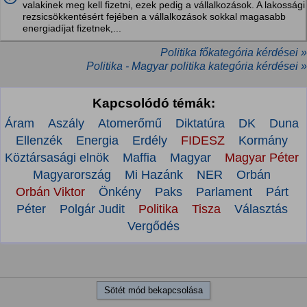
valakinek meg kell fizetni, ezek pedig a vállalkozások. A lakossági
rezsicsökkentésért fejében a vállalkozások sokkal magasabb
energiadíjat fizetnek,...
Politika főkategória kérdései »
Politika - Magyar politika kategória kérdései »
Kapcsolódó témák:
Áram
Aszály
Atomerőmű
Diktatúra
DK
Duna
Ellenzék
Energia
Erdély
FIDESZ
Kormány
Köztársasági elnök
Maffia
Magyar
Magyar Péter
Magyarország
Mi Hazánk
NER
Orbán
Orbán Viktor
Önkény
Paks
Parlament
Párt
Péter
Polgár Judit
Politika
Tisza
Választás
Vergődés
Sötét mód bekapcsolása