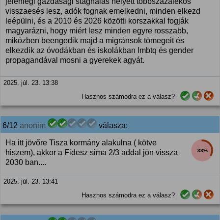
jelenlegi gazdasági stagnálás helyett többszázalékos
visszaesés lesz, adók fognak emelkedni, minden elkezd
leépülni, és a 2010 és 2026 közötti korszakkal fogják
magyarázni, hogy miért lesz minden egyre rosszabb,
miközben beengedik majd a migránsok tömegeit és
elkezdik az óvodákban és iskolákban lmbtq és gender
propagandával mosni a gyerekek agyát.
2025. júl. 23. 13:38
Hasznos számodra ez a válasz?
6/12
anonim
válasza:
Ha itt jövőre Tisza kormány alakulna ( kötve
33%
hiszem), akkor a Fidesz sima 2/3 addal jön vissza
2030 ban....
2025. júl. 23. 13:41
Hasznos számodra ez a válasz?