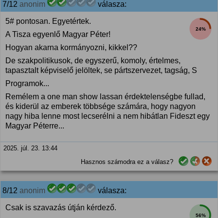
7/12
anonim
válasza:
5# pontosan. Egyetértek.
24%
A Tisza egyenlő Magyar Péter!
Hogyan akarna kormányozni, kikkel??
De szakpolitikusok, de egyszerű, komoly, értelmes,
tapasztalt képviselő jelöltek, se pártszervezet, tagság, S
Programok...
Remélem a one man show lassan érdektelenségbe fullad,
és kiderül az emberek többsége számára, hogy nagyon
nagy hiba lenne most lecserélni a nem hibátlan Fideszt egy
Magyar Péterre...
2025. júl. 23. 13:44
Hasznos számodra ez a válasz?
8/12
anonim
válasza:
Csak is szavazás útján kérdező.
56%