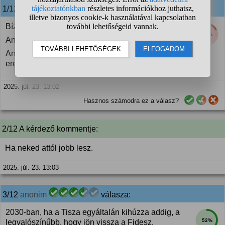
1/12
anonim
válasza:
Bízzátok csak el magatokat nyugodtan.
17%
Annál nagyobb lesz a pofára esés.
Annál jobb lesz az orrotok alá dörgölni a választási
eredményt.
2025. júl. 23. 13:02
Hasznos számodra ez a válasz?
2/12 A kérdező kommentje:
Ha neked attól jobb lesz.
2025. júl. 23. 13:03
3/12
anonim
válasza:
2030-ban, ha a Tisza egyáltalán kihúzza addig, a
52%
legvalószínűbb, hogy jön vissza a Fidesz.