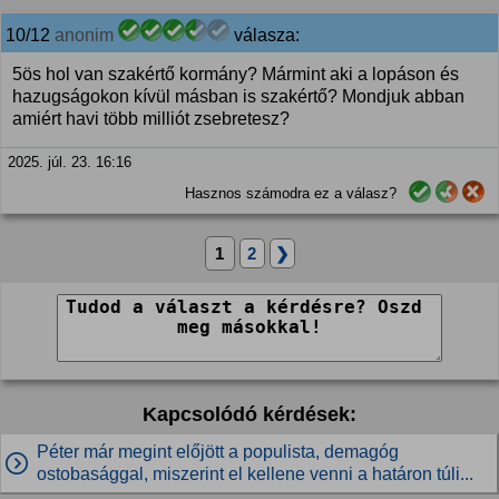
10/12
anonim
válasza:
5ös hol van szakértő kormány? Mármint aki a lopáson és
hazugságokon kívül másban is szakértő? Mondjuk abban
amiért havi több milliót zsebretesz?
2025. júl. 23. 16:16
Hasznos számodra ez a válasz?
1
2
❯
Kapcsolódó kérdések:
Péter már megint előjött a populista, demagóg
ostobasággal, miszerint el kellene venni a határon túli...