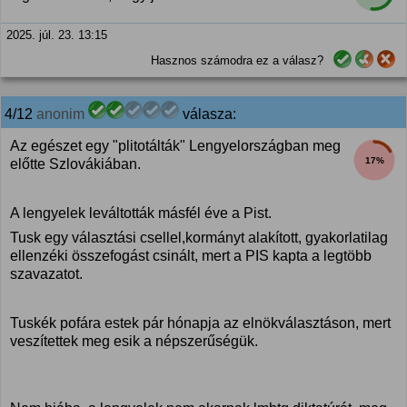
2025. júl. 23. 13:15
Hasznos számodra ez a válasz?
4/12
anonim
válasza:
Az egészet egy "plitotálták" Lengyelországban meg
17%
előtte Szlovákiában.
A lengyelek leváltották másfél éve a Pist.
Tusk egy választási csellel,kormányt alakított, gyakorlatilag
ellenzéki összefogást csinált, mert a PIS kapta a legtöbb
szavazatot.
Tuskék pofára estek pár hónapja az elnökválasztáson, mert
veszítettek meg esik a népszerűségük.