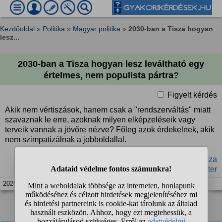
Kezdőoldal
»
Politika
»
Magyar politika
»
2030-ban a Tisza hogyan
lesz...
2030-ban a Tisza hogyan lesz leváltható egy
értelmes, nem populista pártra?
Figyelt kérdés
Akik nem vértiszások, hanem csak a "rendszerváltás" miatt
szavaznak le erre, azoknak milyen elképzeléseik vagy
terveik vannak a jövőre nézve? Főleg azok érdekelnek, akik
nem szimpatizálnak a jobboldallal.
#választás
#értékrend
#jobboldal
#rendszerváltás
#Tisza
#Magyar Péter
2025. júl. 23. 12:50
1
2
❯