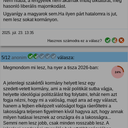
Nem hiába, a lengyelek nem akarnak lmbtq diktatúrát, meg
hasonló liberális majomkodást.
Ugyanígy a magyarok sem.Ha ilyen párt hatalomra is jut,
nem lesz sokat kormányon.
2025. júl. 23. 13:35
Hasznos számodra ez a válasz?
5/12
anonim
válasza:
Megmondom mi lesz, ha nyer a tisza 2026-ban:
24%
A jelenlegi szakértői kormány helyett lesz egy
szedett-vetett kormány, ami a reál politikát sutba vágja,
helyette ideológiai politizálást fog folytatni, tehát nem azt
fogja nézni, hogy mi a valóság, majd arra ad egy választ,
hanem a fejben elképzelt valóságot fogja ráerőltetni a
lakosságra teljesen figyelmen kívül hagyva azt, hogy annak
milyen hatásai lesznek az országra és a lakosságra...
Semmi nem lesz jobb, csak minden rosszabb lesz. A