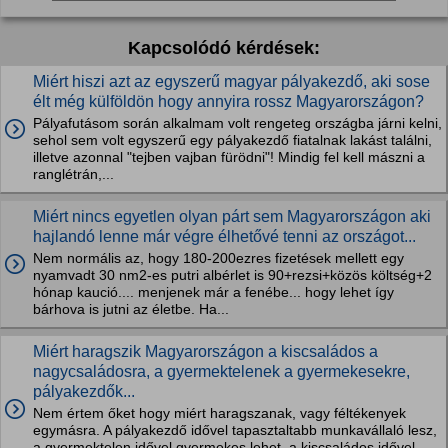
Kapcsolódó kérdések:
Miért hiszi azt az egyszerű magyar pályakezdő, aki sose
élt még külföldön hogy annyira rossz Magyarországon?
Pályafutásom során alkalmam volt rengeteg országba járni kelni,
sehol sem volt egyszerű egy pályakezdő fiatalnak lakást találni,
illetve azonnal "tejben vajban fürödni"! Mindig fel kell mászni a
ranglétrán,...
Miért nincs egyetlen olyan párt sem Magyarországon aki
hajlandó lenne már végre élhetővé tenni az országot...
Nem normális az, hogy 180-200ezres fizetések mellett egy
nyamvadt 30 nm2-es putri albérlet is 90+rezsi+közös költség+2
hónap kaució.... menjenek már a fenébe... hogy lehet így
bárhova is jutni az életbe. Ha...
Miért haragszik Magyarországon a kiscsaládos a
nagycsaládosra, a gyermektelenek a gyermekesekre,
pályakezdők...
Nem értem őket hogy miért haragszanak, vagy féltékenyek
egymásra. A pályakezdő idővel tapasztaltabb munkavállaló lesz,
a gyermektelen idővel gyermekes lehet, a kiscsaládos idővel