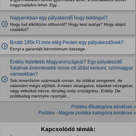
nagycsaládos lehet. Egy...
Napjainkban egy pályakezdő hogy boldogul?
Hogy tud elköltözni otthonról? Hogy lesz autója? Hogy alapít
családot?
Bruttó 195k Ft mire elég Pesten egy pályakezdőnek?
Ennyi a garantált bérminimum összege.
Erdély fejlettebb Magyarországnál? Egy pályakezdő
fiatalnak érdemesebb lenne ott állást keresni, színmagyar
városokban?
Sok ismerősöm származik onnan, és ódákat zengenek, de
valamiért mégis eljöttek. A neten olvasgatva, képeket nézegetve,
vagy videókat nézve, tényleg szép országrész, Erdély. De
politikailag mennyire nyomják...
Politika főkategória kérdései »
Politika - Magyar politika kategória kérdései »
Kapcsolódó témák: