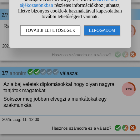
2/7
anonim
válasza:
Rajtad én is😂🤣🤣
34%
2025. aug. 11. 11:57
Hasznos számodra ez a válasz?
3/7
anonim
válasza:
Az a baj veletek diplomásokkal hogy olyan nagyra
29%
tartjátok magatokat.
Sokszor meg jobban elvegzi a munkátokat egy
szakmunkás.
2025. aug. 11. 12:00
Hasznos számodra ez a válasz?