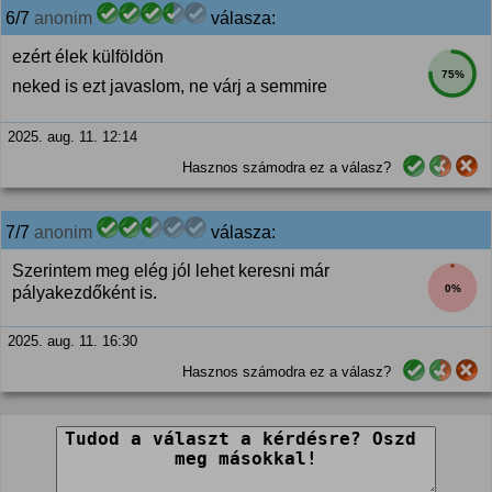
6/7
anonim
válasza:
ezért élek külföldön
75%
neked is ezt javaslom, ne várj a semmire
2025. aug. 11. 12:14
Hasznos számodra ez a válasz?
7/7
anonim
válasza:
Szerintem meg elég jól lehet keresni már
0%
pályakezdőként is.
2025. aug. 11. 16:30
Hasznos számodra ez a válasz?