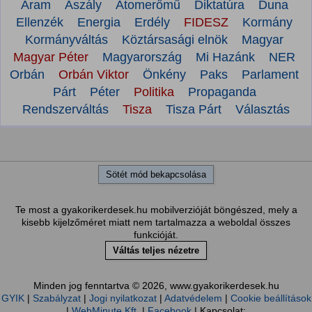
Áram
Aszály
Atomerőmű
Diktatúra
Duna
Ellenzék
Energia
Erdély
FIDESZ
Kormány
Kormányváltás
Köztársasági elnök
Magyar
Magyar Péter
Magyarország
Mi Hazánk
NER
Orbán
Orbán Viktor
Önkény
Paks
Parlament
Párt
Péter
Politika
Propaganda
Rendszerváltás
Tisza
Tisza Párt
Választás
Sötét mód bekapcsolása
Te most a gyakorikerdesek.hu mobilverzióját böngészed, mely a
kisebb kijelzőméret miatt nem tartalmazza a weboldal összes
funkcióját.
Váltás teljes nézetre
Minden jog fenntartva © 2026, www.gyakorikerdesek.hu
GYIK
|
Szabályzat
|
Jogi nyilatkozat
|
Adatvédelem
|
Cookie beállítások
|
WebMinute Kft.
|
Facebook
| Kapcsolat: