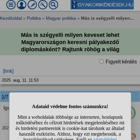
Kezdőoldal
»
Politika
»
Magyar politika
»
Más is szégyelli milyen...
Más is szégyelli milyen keveset lehet
Magyarországon keresni pályakezdő
diplomásként? Rajtunk röhög a világ
Figyelt kérdés
[link]
2025. aug. 11. 11:53
1/7
anonim
válasza:
Igen szégyen
57%
2025. aug. 11. 11:54
Hasznos számodra ez a válasz?