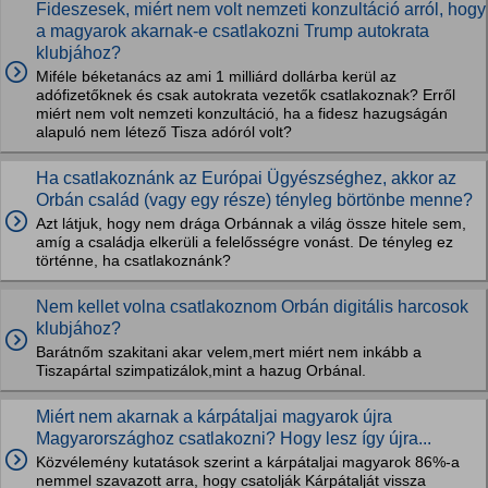
Fideszesek, miért nem volt nemzeti konzultáció arról, hogy
a magyarok akarnak-e csatlakozni Trump autokrata
klubjához?
Miféle béketanács az ami 1 milliárd dollárba kerül az
adófizetőknek és csak autokrata vezetők csatlakoznak? Erről
miért nem volt nemzeti konzultáció, ha a fidesz hazugságán
alapuló nem létező Tisza adóról volt?
Ha csatlakoznánk az Európai Ügyészséghez, akkor az
Orbán család (vagy egy része) tényleg börtönbe menne?
Azt látjuk, hogy nem drága Orbánnak a világ össze hitele sem,
amíg a családja elkerüli a felelősségre vonást. De tényleg ez
történne, ha csatlakoznánk?
Nem kellet volna csatlakoznom Orbán digitális harcosok
klubjához?
Barátnőm szakitani akar velem,mert miért nem inkább a
Tiszapártal szimpatizálok,mint a hazug Orbánal.
Miért nem akarnak a kárpátaljai magyarok újra
Magyarországhoz csatlakozni? Hogy lesz így újra...
Közvélemény kutatások szerint a kárpátaljai magyarok 86%-a
nemmel szavazott arra, hogy csatolják Kárpátalját vissza