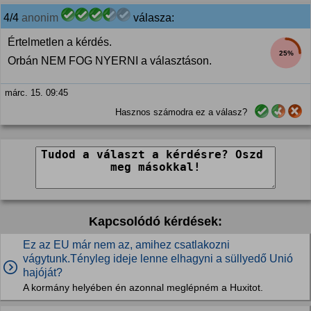
4/4
anonim
válasza:
Értelmetlen a kérdés.
25%
Orbán NEM FOG NYERNI a választáson.
márc. 15. 09:45
Hasznos számodra ez a válasz?
Kapcsolódó kérdések:
Ez az EU már nem az, amihez csatlakozni
vágytunk.Tényleg ideje lenne elhagyni a süllyedő Unió
hajóját?
A kormány helyében én azonnal meglépném a Huxitot.