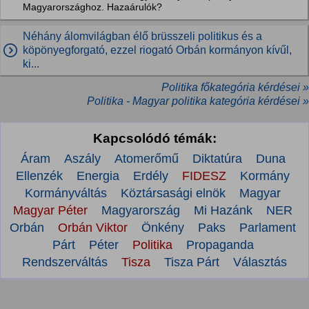
Magyarországhoz. Hazaárulók?
Néhány álomvilágban élő brüsszeli politikus és a
köpönyegforgató, ezzel riogató Orbán kormányon kívűl,
ki...
Politika főkategória kérdései »
Politika - Magyar politika kategória kérdései »
Kapcsolódó témák:
Áram
Aszály
Atomerőmű
Diktatúra
Duna
Ellenzék
Energia
Erdély
FIDESZ
Kormány
Kormányváltás
Köztársasági elnök
Magyar
Magyar Péter
Magyarország
Mi Hazánk
NER
Orbán
Orbán Viktor
Önkény
Paks
Parlament
Párt
Péter
Politika
Propaganda
Rendszerváltás
Tisza
Tisza Párt
Választás