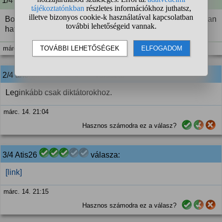
1/4 A kérdező kommentje:
Bocs, valamit nem egyértelműsítettem: 20 évig folyamatosan
hatalomban lévő.
márc. 14. 20:13
2/4
anonim
válasza:
Leginkább csak diktátorokhoz.
márc. 14. 21:04
Hasznos számodra ez a válasz?
3/4 Atis26
válasza:
[link]
márc. 14. 21:15
Hasznos számodra ez a válasz?