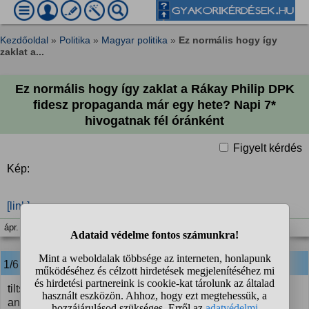
Kezdőoldal
»
Politika
»
Magyar politika
»
Ez normális hogy így
zaklat a...
Ez normális hogy így zaklat a Rákay Philip DPK
fidesz propaganda már egy hete? Napi 7*
hivogatnak fél óránként
Figyelt kérdés
Kép:
[link]
ápr. 10. 18:52
1/6
anonim
válasza:
tiltsd le az összes telefonszámot, akkor ki sem jelzi, csak
annyit, hogy hívott, de tiltva van