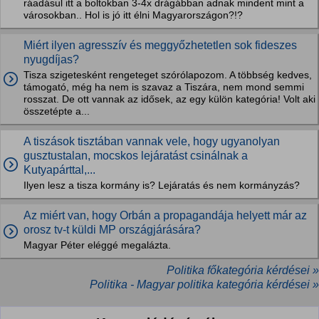
ráadásul itt a boltokban 3-4x drágábban adnak mindent mint a
városokban.. Hol is jó itt élni Magyarországon?!?
Miért ilyen agresszív és meggyőzhetetlen sok fideszes
nyugdíjas?
Tisza szigetesként rengeteget szórólapozom. A többség kedves,
támogató, még ha nem is szavaz a Tiszára, nem mond semmi
rosszat. De ott vannak az idősek, az egy külön kategória! Volt aki
összetépte a...
A tiszások tisztában vannak vele, hogy ugyanolyan
gusztustalan, mocskos lejáratást csinálnak a
Kutyapárttal,...
Ilyen lesz a tisza kormány is? Lejáratás és nem kormányzás?
Az miért van, hogy Orbán a propagandája helyett már az
orosz tv-t küldi MP országjárására?
Magyar Péter eléggé megalázta.
Politika főkategória kérdései »
Politika - Magyar politika kategória kérdései »