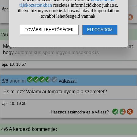
ápr. 10. 18:54
Hasznos számodra ez a válasz?
2/6 A kérdező kommentje:
Megvan, köszi. Pénzügyi csalásként jelentettem a számokat
hogy automatikus spam legyen masoknak is
ápr. 10. 18:57
3/6
anonim
válasza:
És mi ez? Valami automata nyomja a szemetet?
ápr. 10. 19:38
Hasznos számodra ez a válasz?
4/6 A kérdező kommentje: