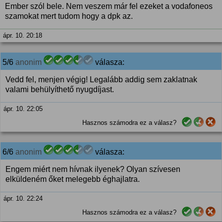
Ember szól bele. Nem veszem már fel ezeket a vodafoneos
szamokat mert tudom hogy a dpk az.
ápr. 10. 20:18
5/6
anonim
válasza:
Vedd fel, menjen végig! Legalább addig sem zaklatnak
valami behülyíthető nyugdíjast.
ápr. 10. 22:05
Hasznos számodra ez a válasz?
6/6
anonim
válasza:
Engem miért nem hívnak ilyenek? Olyan szívesen
elküldeném őket melegebb éghajlatra.
ápr. 10. 22:24
Hasznos számodra ez a válasz?