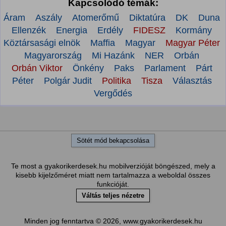
Kapcsolódó témák:
Áram
Aszály
Atomerőmű
Diktatúra
DK
Duna
Ellenzék
Energia
Erdély
FIDESZ
Kormány
Köztársasági elnök
Maffia
Magyar
Magyar Péter
Magyarország
Mi Hazánk
NER
Orbán
Orbán Viktor
Önkény
Paks
Parlament
Párt
Péter
Polgár Judit
Politika
Tisza
Választás
Vergődés
Sötét mód bekapcsolása
Te most a gyakorikerdesek.hu mobilverzióját böngészed, mely a
kisebb kijelzőméret miatt nem tartalmazza a weboldal összes
funkcióját.
Váltás teljes nézetre
Minden jog fenntartva © 2026, www.gyakorikerdesek.hu