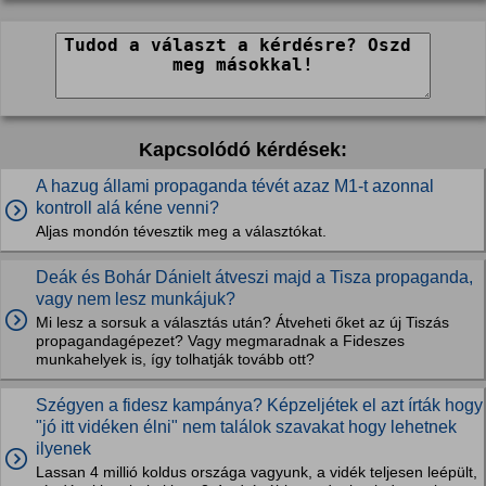
Kapcsolódó kérdések:
A hazug állami propaganda tévét azaz M1-t azonnal
kontroll alá kéne venni?
Aljas mondón tévesztik meg a választókat.
Deák és Bohár Dánielt átveszi majd a Tisza propaganda,
vagy nem lesz munkájuk?
Mi lesz a sorsuk a választás után? Átveheti őket az új Tiszás
propagandagépezet? Vagy megmaradnak a Fideszes
munkahelyek is, így tolhatják tovább ott?
Szégyen a fidesz kampánya? Képzeljétek el azt írták hogy
"jó itt vidéken élni" nem találok szavakat hogy lehetnek
ilyenek
Lassan 4 millió koldus országa vagyunk, a vidék teljesen leépült,