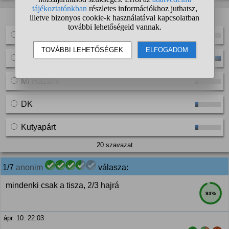
A kérdező szavazást indított:
Fidesz
Tisza
Mi Hazánk
DK
Kutyapárt
20 szavazat
1/7
anonim
válasza:
mindenki csak a tisza, 2/3 hajrá
93%
ápr. 10. 22:03