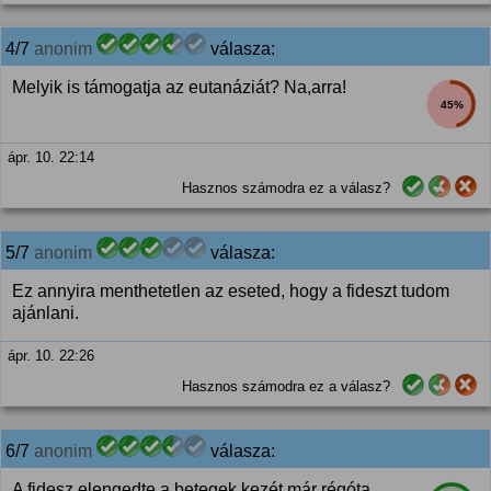
4/7
anonim
válasza:
Melyik is támogatja az eutanáziát? Na,arra!
45%
ápr. 10. 22:14
Hasznos számodra ez a válasz?
5/7
anonim
válasza:
Ez annyira menthetetlen az eseted, hogy a fideszt tudom
ajánlani.
ápr. 10. 22:26
Hasznos számodra ez a válasz?
6/7
anonim
válasza:
A fidesz elengedte a betegek kezét már régóta.