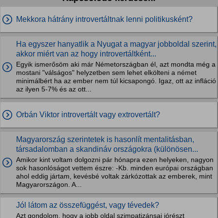
Mekkora hátrány introvertáltnak lenni politikusként?
Ha egyszer hanyatlik a Nyugat a magyar jobboldal szerint,
akkor miért van az hogy introvertáltként...
Egyik ismerősöm aki már Németországban él, azt mondta még a
mostani "válságos" helyzetben sem lehet elkölteni a német
minimálbért ha az ember nem túl kicsapongó. Igaz, ott az infláció
az ilyen 5-7% és az ott...
Orbán Viktor introvertált vagy extrovertált?
Magyarország szerintetek is hasonlít mentalitásban,
társadalomban a skandináv országokra (különösen...
Amikor kint voltam dolgozni pár hónapra ezen helyeken, nagyon
sok hasonlóságot vettem észre: -Kb. minden európai országban
ahol eddig jártam, kevésbé voltak zárkózottak az emberek, mint
Magyarországon. A...
Jól látom az összefüggést, vagy tévedek?
Azt gondolom, hogy a jobb oldal szimpatizánsai jórészt