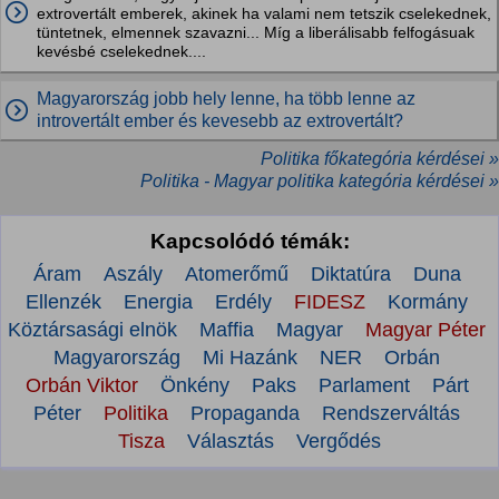
extrovertált emberek, akinek ha valami nem tetszik cselekednek,
tüntetnek, elmennek szavazni... Míg a liberálisabb felfogásuak
kevésbé cselekednek....
Magyarország jobb hely lenne, ha több lenne az
introvertált ember és kevesebb az extrovertált?
Politika főkategória kérdései »
Politika - Magyar politika kategória kérdései »
Kapcsolódó témák:
Áram
Aszály
Atomerőmű
Diktatúra
Duna
Ellenzék
Energia
Erdély
FIDESZ
Kormány
Köztársasági elnök
Maffia
Magyar
Magyar Péter
Magyarország
Mi Hazánk
NER
Orbán
Orbán Viktor
Önkény
Paks
Parlament
Párt
Péter
Politika
Propaganda
Rendszerváltás
Tisza
Választás
Vergődés