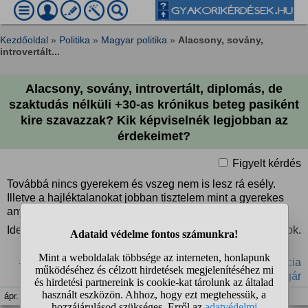
Kezdőoldal
»
Politika
»
Magyar politika
»
Alacsony, sovány,
introvertált...
Alacsony, sovány, introvertált, diplomás, de
szaktudás nélküli +30-as krónikus beteg pasiként
kire szavazzak? Kik képviselnék legjobban az
érdekeimet?
Figyelt kérdés
Továbbá nincs gyerekem és vszeg nem is lesz rá esély.
Illetve a hajléktalanokat jobban tisztelem mint a gyerekes
anyukákat.
Idegen nyelvet nem beszélek illetve otthonülős típus vagyok.
#magyar
#választás
#szavazás
#társadalom
#demokrácia
#állampolgár
ápr. 10. 21:53