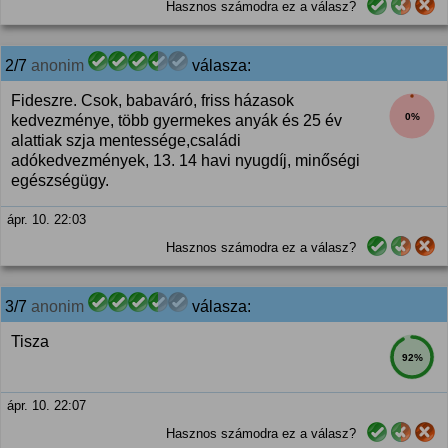
Hasznos számodra ez a válasz?
2/7
anonim
válasza:
Fideszre. Csok, babaváró, friss házasok
0%
kedvezménye, több gyermekes anyák és 25 év
alattiak szja mentessége,családi
adókedvezmények, 13. 14 havi nyugdíj, minőségi
egészségügy.
ápr. 10. 22:03
Hasznos számodra ez a válasz?
3/7
anonim
válasza:
Tisza
92%
ápr. 10. 22:07
Hasznos számodra ez a válasz?