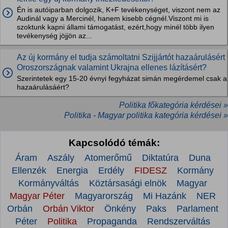
Én is autóiparban dolgozik, K+F tevékenységet, viszont nem az
Audinál vagy a Mercinél, hanem kisebb cégnél.Viszont mi is
szoktunk kapni állami támogatást, ezért,hogy minél több ilyen
tevékenység jöjjön az...
Az új kormány el tudja számoltatni Szijjártót hazaárulásért
Oroszországnak valamint Ukrajna ellenes lázításért?
Szerintetek egy 15-20 évnyi fegyházat simán megérdemel csak a
hazaárulásáért?
Politika főkategória kérdései »
Politika - Magyar politika kategória kérdései »
Kapcsolódó témák:
Áram
Aszály
Atomerőmű
Diktatúra
Duna
Ellenzék
Energia
Erdély
FIDESZ
Kormány
Kormányváltás
Köztársasági elnök
Magyar
Magyar Péter
Magyarország
Mi Hazánk
NER
Orbán
Orbán Viktor
Önkény
Paks
Parlament
Péter
Politika
Propaganda
Rendszerváltás