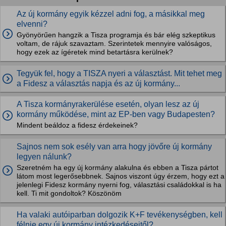
Az új kormány egyik kézzel adni fog, a másikkal meg
elvenni?
Gyönyörűen hangzik a Tisza programja és bár elég szkeptikus
voltam, de rájuk szavaztam. Szerintetek mennyire valóságos,
hogy ezek az ígéretek mind betartásra kerülnek?
Tegyük fel, hogy a TISZA nyeri a választást. Mit tehet meg
a Fidesz a választás napja és az új kormány...
A Tisza kormányrakerülése esetén, olyan lesz az új
kormány működése, mint az EP-ben vagy Budapesten?
Mindent beáldoz a fidesz érdekeinek?
Sajnos nem sok esély van arra hogy jövőre új kormány
legyen nálunk?
Szeretném ha egy új kormány alakulna és ebben a Tisza pártot
látom most legerősebbnek. Sajnos viszont úgy érzem, hogy ezt a
jelenlegi Fidesz kormány nyerni fog, választási családokkal is ha
kell. Ti mit gondoltok? Köszönöm
Ha valaki autóiparban dolgozik K+F tevékenységben, kell
félnie egy új kormány intézkedéseitől?