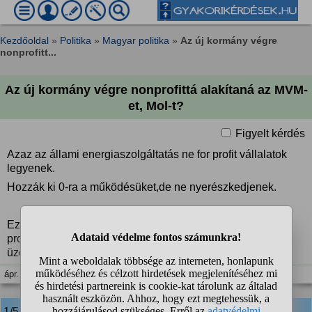
Kezdőoldal
»
Politika
»
Magyar politika
»
Az új kormány végre
nonprofitt...
Az új kormány végre nonprofittá alakítaná az MVM-
et, Mol-t?
Figyelt kérdés
Azaz az állami energiaszolgáltatás ne for profit vállalatok
legyenek.
Hozzák ki 0-ra a működésüket,de ne nyerészkedjenek.
Ez vonatkozik a MOL-ra is.Az országért működjön, ne a
profitért.A dolga az,hogy a lehető legolcsóbban adja az
üzemanyagot.
ápr. 14. 19:48
1/5
anonim
válasza: