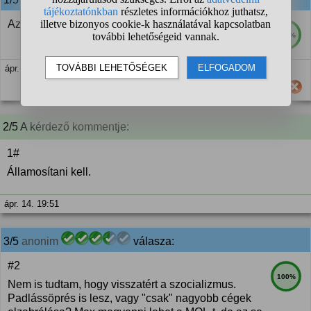
Az ugye megvan, hogy a MOL egy tőzsdei cég?
100%
ápr. 14. 19:50
Hasznos számodra ez a válasz?
2/5 A kérdező kommentje:
1#
Államosítani kell.
ápr. 14. 19:51
3/5
anonim
válasza:
#2
100%
Nem is tudtam, hogy visszatért a szocializmus.
Padlássöprés is lesz, vagy "csak" nagyobb cégek