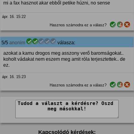
mi a fax hasznot akar ebből petike húzni, no sense
ápr. 16. 15:22
Hasznos számodra ez a válasz?
5/5
anonim
válasza:
azokat a kamu drogos meg asszony verő baromságokat..
koholt vádakat nem eszem meg amit róla terjesztettek.. de
ez.
ápr. 16. 15:23
Hasznos számodra ez a válasz?
Kapcsolódó kérdések: