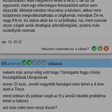
elzabrálása? Max megvenni lehet a MOL-t, de az se
egyszerű, mert egy ellenséges felvásárlást sehol sem
díjazzák. Mihelyt minden részvény a kézben, akkor mint
tulajdonos megváltoztathatja a cégformát, mondjuk Zrt-re,
vagy Kft-re, és utána akár be is szánthatja, ná, mert vannak
olyan cégek amik stratégiai jelentőségűek, azokra más
szabályok vannak.
ápr. 14. 20:12
Hasznos számodra ez a válasz?
4/5
anonim
válasza:
nekem már annyi elég volt hogy Támogatni fogja Uniós
kiszolgálását Ukrajnának
ennyi :D szal.. ennél nagyobb faxságot nem tehet a 4 éve
alatt a Tisza.
mind jobban és jobban segít az Eu annál inkább probléma
lehet a háború
ezt más mért nem veszi észre?