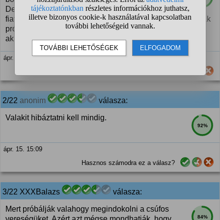
De igen, terjed egy ilyen fideszes olvasat, hogy a
fiatal választók csak simán ráuntak a Fideszre és ki akartak
próbálni valami újat. Ha nem akarják látni a problémákat,
akkor nem tudok mit csinálni.
ápr. 15. 15:09
Hasznos számodra ez a válasz?
2/22
anonim
válasza:
Valakit hibáztatni kell mindig.
92%
ápr. 15. 15:09
Hasznos számodra ez a válasz?
3/22 XXXBalazs
válasza:
Mert próbálják valahogy megindokolni a csúfos
84%
vereségüket. Azért azt mégse mondhatják, hogy