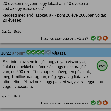
20 évesen megvenni egy lakást ami 40 évesen a
tied az egy rossz üzlet?
kérdezd meg erről azokat, akik pont 20 éve 2006ban voltak
20 évesek
ápr. 15. 15:58
Hasznos számodra ez a válasz?
10/22
anonim
válasza:
Szerintem az sem tett jót, hogy olyan viszonylag
100%
fiatal celebekkel reklámozták hogy mekkora jólét
van, és 500 ezer Ft-os napszemüvegben pózoltak,
meg 1 milliós nadrágban, még egy átlag fiatal, aki
albérletben él, azt nézi hogy parizert vagy virslit egyen hó
végén vacsorára.
ápr. 15. 16:08
Hasznos számodra ez a válasz?