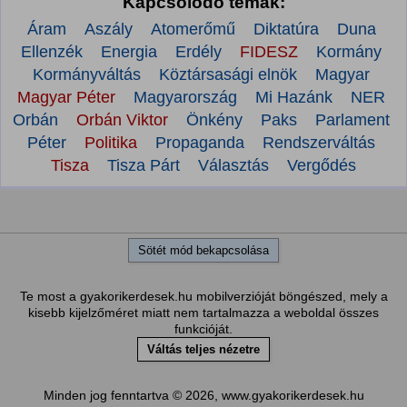
Kapcsolódó témák:
Áram
Aszály
Atomerőmű
Diktatúra
Duna
Ellenzék
Energia
Erdély
FIDESZ
Kormány
Kormányváltás
Köztársasági elnök
Magyar
Magyar Péter
Magyarország
Mi Hazánk
NER
Orbán
Orbán Viktor
Önkény
Paks
Parlament
Péter
Politika
Propaganda
Rendszerváltás
Tisza
Tisza Párt
Választás
Vergődés
Sötét mód bekapcsolása
Te most a gyakorikerdesek.hu mobilverzióját böngészed, mely a
kisebb kijelzőméret miatt nem tartalmazza a weboldal összes
funkcióját.
Váltás teljes nézetre
Minden jog fenntartva © 2026, www.gyakorikerdesek.hu