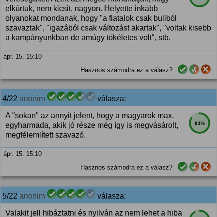
elkúrtuk, nem kicsit, nagyon. Helyette inkább
olyanokat mondanak, hogy "a fiatalok csak buliból
szavaztak", "igazából csak változást akartak", "voltak kisebb
a kampányunkban de amúgy tökéletes volt", stb.
ápr. 15. 15:10
Hasznos számodra ez a válasz?
4/22
anonim
válasza:
A "sokan" az annyit jelent, hogy a magyarok max.
83%
egyharmada, akik jó része még így is megvásárolt,
megfélemlített szavazó.
ápr. 15. 15:10
Hasznos számodra ez a válasz?
5/22
anonim
válasza:
Valakit jell hibáztatni és nyilván az nem lehet a hiba