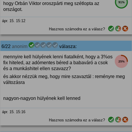
91%
hogy Orbán Viktor oroszpárti meg szétlopta az
országot.
ápr. 15. 15:12
Hasznos számodra ez a válasz?
6/22
anonim
válasza:
mennyire kell hülyének lenni fiatalként, hogy a 3%os
25%
fix hiteled, az adómentes béred a babaváró a csok
és a munkáshitel ellen szavazz?
és akkor nézzük meg, hogy mire szavaztál : reményre meg
változásra
nagyon-nagyon hülyének kell lenned
ápr. 15. 15:16
Hasznos számodra ez a válasz?