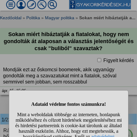
Kezdőoldal
»
Politika
»
Magyar politika
»
Sokan miért hibáztatják a...
Sokan miért hibáztatják a fiatalokat, hogy nem
gondolták át alaposan a választás jelentőségét és
csak "buliból" szavaztak?
Figyelt kérdés
Mondják ezt az őskomcsi boomerek, akik ugyanúgy
gondolták meg a szavazatukat mint a fiatalok, szóval
semmivel sem jobban, sem rosszabbul
ápr. 15. 15:06
1
2
3
❯
1/22
anonim
válasza:
Ráadásul ha a korfát megnézed, csak a fiatalok még
88%
bőven kevesek lettek volna egy kormányváltáshoz.