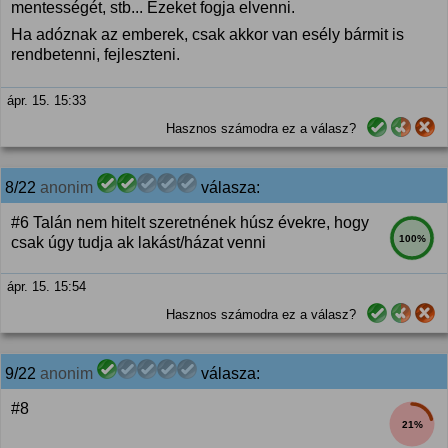
mentességét, stb... Ezeket fogja elvenni.
Ha adóznak az emberek, csak akkor van esély bármit is
rendbetenni, fejleszteni.
ápr. 15. 15:33
Hasznos számodra ez a válasz?
8/22
anonim
válasza:
#6 Talán nem hitelt szeretnének húsz évekre, hogy
100%
csak úgy tudja ak lakást/házat venni
ápr. 15. 15:54
Hasznos számodra ez a válasz?
9/22
anonim
válasza:
#8
21%