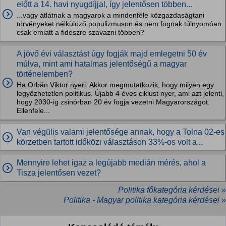
előtt a 14. havi nyugdíjjal, így jelentősen többen...
...vagy átlátnak a magyarok a mindenféle közgazdaságtani
törvényeket nélkülöző populizmuson és nem fognak túlnyomóan
csak emiatt a fideszre szavazni többen?
A jövő évi választást úgy fogják majd emlegetni 50 év
múlva, mint ami hatalmas jelentőségű a magyar
történelemben?
Ha Orbán Viktor nyeri: Akkor megmutatkozik, hogy milyen egy
legyőzhetetlen politikus. Újabb 4 éves ciklust nyer, ami azt jelenti,
hogy 2030-ig zsinórban 20 év fogja vezetni Magyarországot.
Ellenfele...
Van végülis valami jelentősége annak, hogy a Tolna 02-es
körzetben tartott időközi választáson 33%-os volt a...
Mennyire lehet igaz a legújabb medián mérés, ahol a
Tisza jelentősen vezet?
Politika főkategória kérdései »
Politika - Magyar politika kategória kérdései »