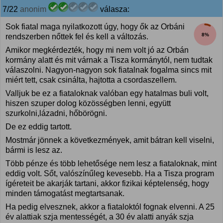
7/22
anonim
válasza:
Sok fiatal maga nyilatkozott úgy, hogy ők az Orbáni
8%
rendszerben nőttek fel és kell a változás.
Amikor megkérdezték, hogy mi nem volt jó az Orbán
kormány alatt és mit várnak a Tisza kormánytól, nem tudtak
válaszolni. Nagyon-nagyon sok fiatalnak fogalma sincs mit
miért tett, csak csinálta, hajtotta a csordaszellem.
Valljuk be ez a fiataloknak valóban egy hatalmas buli volt,
hiszen szuper dolog közösségben lenni, együtt
szurkolni,lázadni, hőbörögni.
De ez eddig tartott.
Mostmár jönnek a következmények, amit bátran kell viselni,
bármi is lesz az.
Több pénze és több lehetősége nem lesz a fiataloknak, mint
eddig volt. Sőt, valószínűleg kevesebb. Ha a Tisza program
ígéreteit be akarják tartani, akkor fizikai képtelenség, hogy
minden támogatást megtartsanak.
Ha pedig elvesznek, akkor a fiataloktól fognak elvenni. A 25
év alattiak szja mentességét, a 30 év alatti anyák szja