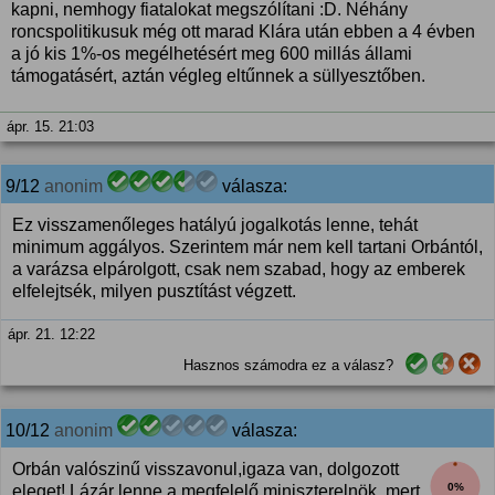
kapni, nemhogy fiatalokat megszólítani :D. Néhány
roncspolitikusuk még ott marad Klára után ebben a 4 évben
a jó kis 1%-os megélhetésért meg 600 millás állami
támogatásért, aztán végleg eltűnnek a süllyesztőben.
ápr. 15. 21:03
9/12
anonim
válasza:
Ez visszamenőleges hatályú jogalkotás lenne, tehát
minimum aggályos. Szerintem már nem kell tartani Orbántól,
a varázsa elpárolgott, csak nem szabad, hogy az emberek
elfelejtsék, milyen pusztítást végzett.
ápr. 21. 12:22
Hasznos számodra ez a válasz?
10/12
anonim
válasza:
Orbán valószinű visszavonul,igaza van, dolgozott
0%
eleget! Lázár lenne a megfelelő miniszterelnök, mert