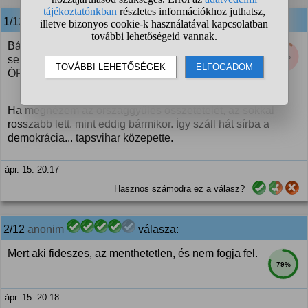
1/12 SzocdemOliver
válasza:
Bármennyire is gyűlölöm Orbánt, elszomorít, hogy
10%
semmi sem változott, csak a teljhatalmú állampárt
ÓFIDESZ helyett ÚJFIDESZ lett.
Ha megnézem az országgyűlés összetételét, az sokkal
rosszabb lett, mint eddig bármikor. Így száll hát sírba a
demokrácia... tapsvihar közepette.
ápr. 15. 20:17
Hasznos számodra ez a válasz?
2/12
anonim
válasza:
Mert aki fideszes, az menthetetlen, és nem fogja fel.
79%
ápr. 15. 20:18