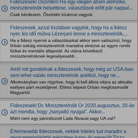
Fideszesek! Őszintén! Ha egy idegen állam alelnöke,
miniszterelnök helyettese, választások előtt pár nappal...
Csak kérdezem. Őszintén kíváncsi vagyok.
Fideszesek, azzal tisztában vagytok, hogy ha a fidesz
nyer, kis idő múlva Lézerjani lenne a miniszterelnök,...
Ha a fidesz nyerné a választásokat akkor sem valószínű, hogy
0rbán sokáig miniszterelnök maradna elnézve az egyre romló
fizikai és mentális állapotát. Az utána következő
miniszterelnöknek legesélyesebb...
Arról mit gondolnak a fideszesek, hogy még az USA-ban
sem lehet valaki miniszterelnök anélkül, hogy ne...
Alkotmányban van rögzítve, hogy ki kell állnia vitára az aktuális
esélyes párt vezetőjével. Ehhez képest Orbán megfutamodik
Magyartól.
Fideszesek! Dr. Miniszterelnök Úr 2020.augusztus. 20-án
azt mondta, hogy „hanyatló nyugat". Akkor...
Miért nem egy páncélozott Lada Nivaval,vagy UA-zal?
Értelmesebb fideszesek, nektek hiteles tud maradni a
miniszterelnökötök miközben kamu AI generált Tisza