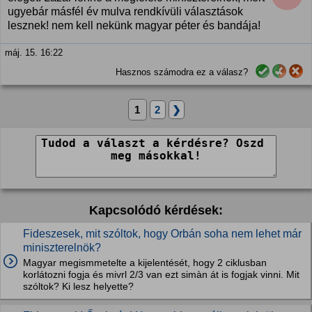
ugyebár másfél év mulva rendkívüli választások
lesznek! nem kell nekünk magyar péter és bandája!
máj. 15. 16:22
Hasznos számodra ez a válasz?
1
2
❯
Kapcsolódó kérdések:
Fideszesek, mit szóltok, hogy Orbán soha nem lehet már
miniszterelnök?
Magyar megismmetelte a kijelentését, hogy 2 ciklusban
korlátozni fogja és mivrl 2/3 van ezt simàn át is fogjak vinni. Mit
szóltok? Ki lesz helyette?