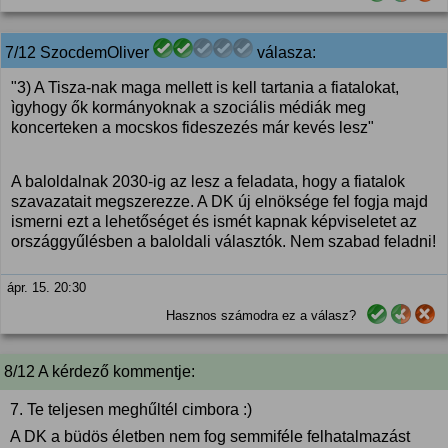
7/12 SzocdemOliver
válasza:
"3) A Tisza-nak maga mellett is kell tartania a fiatalokat,
ìgyhogy ők kormányoknak a szociális médiák meg
koncerteken a mocskos fideszezés már kevés lesz"
A baloldalnak 2030-ig az lesz a feladata, hogy a fiatalok
szavazatait megszerezze. A DK új elnöksége fel fogja majd
ismerni ezt a lehetőséget és ismét kapnak képviseletet az
országgyűlésben a baloldali választók. Nem szabad feladni!
ápr. 15. 20:30
Hasznos számodra ez a válasz?
8/12 A kérdező kommentje:
7. Te teljesen meghűltél cimbora :)
A DK a büdös életben nem fog semmiféle felhatalmazást