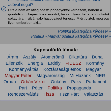
adóval riogat?
Direkt nem az átlag fidesz jobbágyoktól kérdezem, hanem a
gondolkodni képes fideszesektől, ha van ilyen. Tehát a főnökötök
sokadjára, nyilvánvaló hazugságot terjeszt. Miért bíztok meg egy
ilyen emberben aki...
Politika főkategória kérdései »
Politika - Magyar politika kategória kérdései »
Kapcsolódó témák:
Áram
Aszály
Atomerőmű
Diktatúra
Duna
Ellenzék
Energia
Erdély
FIDESZ
Kormány
Kormányváltás
Köztársasági elnök
Magyar
Magyar Péter
Magyarország
Mi Hazánk
NER
Orbán
Orbán Viktor
Önkény
Paks
Parlament
Párt
Péter
Politika
Propaganda
Rendszerváltás
Tisza
Tisza Párt
Választás