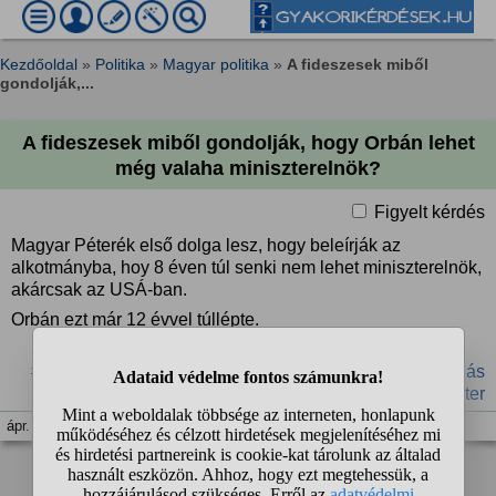
Kezdőoldal
»
Politika
»
Magyar politika
»
A fideszesek miből
gondolják,...
A fideszesek miből gondolják, hogy Orbán lehet
még valaha miniszterelnök?
Figyelt kérdés
Magyar Péterék első dolga lesz, hogy beleírják az
alkotmányba, hoy 8 éven túl senki nem lehet miniszterelnök,
akárcsak az USÁ-ban.
Orbán ezt már 12 évvel túllépte.
#FIDESZ
#Orbán Viktor
#Tisza
#Hajdú Péter
#pálfordulás
#Magyar Péter
ápr. 15. 20:14
1
2
❯