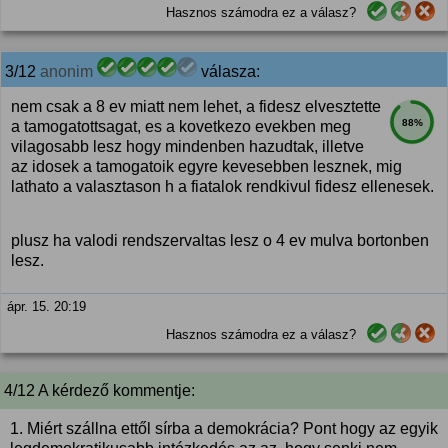
Hasznos számodra ez a válasz?
3/12
anonim
válasza:
nem csak a 8 ev miatt nem lehet, a fidesz elvesztette
88%
a tamogatottsagat, es a kovetkezo evekben meg
vilagosabb lesz hogy mindenben hazudtak, illetve
az idosek a tamogatoik egyre kevesebben lesznek, mig
lathato a valasztason h a fiatalok rendkivul fidesz ellenesek.
plusz ha valodi rendszervaltas lesz o 4 ev mulva bortonben
lesz.
ápr. 15. 20:19
Hasznos számodra ez a válasz?
4/12 A kérdező kommentje:
1. Miért szállna ettől sírba a demokrácia? Pont hogy az egyik