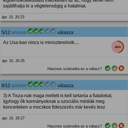
legdemokratikusabb intézkedés az az, hogy senki nem
sajátíthatja ki a végtelenségig a hatalmat.
ápr. 15. 20:23
5/12
anonim
válasza:
Az Usa-ban nincs is miniszterelnök....
46%
ápr. 15. 20:25
Hasznos számodra ez a válasz?
6/12
anonim
válasza:
3) A Tisza-nak maga mellett is kell tartania a fiatalokat,
ìgyhogy ők kormányoknak a szociális médiák meg
koncerteken a mocskos fideszezés már kevés lesz
ápr. 15. 20:27
Hasznos számodra ez a válasz?