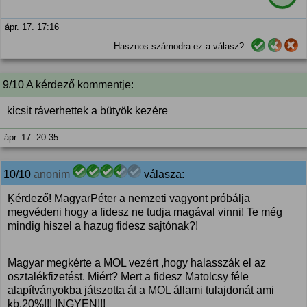
ápr. 17. 17:16
Hasznos számodra ez a válasz?
9/10 A kérdező kommentje:
kicsit ráverhettek a bütyök kezére
ápr. 17. 20:35
10/10
anonim
válasza:
Ķérdező! MagyarPéter a nemzeti vagyont próbálja
megvédeni hogy a fidesz ne tudja magával vinni! Te még
mindig hiszel a hazug fidesz sajtónak?!
Magyar megkérte a MOL vezért ,hogy halasszák el az
osztalékfizetést. Miért? Mert a fidesz Matolcsy féle
alapítványokba játszotta át a MOL állami tulajdonát ami
kb.20%!!! INGYEN!!!