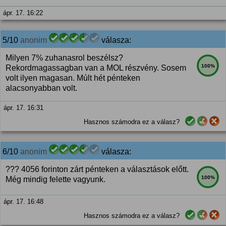
ápr. 17. 16:22
5/10
anonim
válasza:
Milyen 7% zuhanasrol beszélsz?
100%
Rekordmagassagban van a MOL részvény. Sosem
volt ilyen magasan. Múlt hét pénteken
alacsonyabban volt.
ápr. 17. 16:31
Hasznos számodra ez a válasz?
6/10
anonim
válasza:
??? 4056 forinton zárt pénteken a választások előtt.
100%
Még mindig felette vagyunk.
ápr. 17. 16:48
Hasznos számodra ez a válasz?