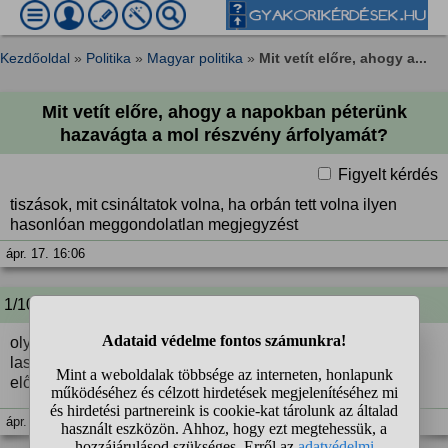
Kezdőoldal
»
Politika
»
Magyar politika
»
Mit vetít előre, ahogy a...
Mit vetít előre, ahogy a napokban péterünk
hazavágta a mol részvény árfolyamát?
Figyelt kérdés
tiszások, mit csináltatok volna, ha orbán tett volna ilyen
hasonlóan meggondolatlan megjegyzést
ápr. 17. 16:06
1/10 A kérdező kommentje:
olyan ez a sok elvárom meg követelem a bütyöktől, hogy
lassan a nap se kel fel ha petykó nem szólítja fel rá
előzetesen
ápr. 17. 16:08