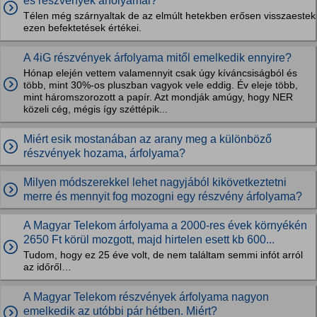
és részvények árfolyamai?
Télen még szárnyaltak de az elmúlt hetekben erősen visszaestek
ezen befektetések értékei.
A 4iG részvények árfolyama mitől emelkedik ennyire?
Hónap elején vettem valamennyit csak úgy kíváncsiságból és
több, mint 30%-os pluszban vagyok vele eddig. Év eleje több,
mint háromszorozott a papír. Azt mondják amúgy, hogy NER
közeli cég, mégis így széttépik...
Miért esik mostanában az arany meg a különböző
részvények hozama, árfolyama?
Milyen módszerekkel lehet nagyjából kikövetkeztetni
merre és mennyit fog mozogni egy részvény árfolyama?
A Magyar Telekom árfolyama a 2000-res évek környékén
2650 Ft körül mozgott, majd hirtelen esett kb 600...
Tudom, hogy ez 25 éve volt, de nem találtam semmi infót arról
az időről…
A Magyar Telekom részvények árfolyama nagyon
emelkedik az utóbbi pár hétben. Miért?