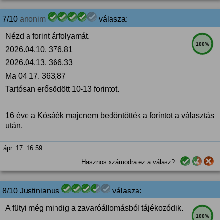
7/10
anonim
válasza:
Nézd a forint árfolyamát.
100%
2026.04.10. 376,81
2026.04.13. 366,33
Ma 04.17. 363,87
Tartósan erősödött 10-13 forintot.
16 éve a Kósáék majdnem bedöntötték a forintot a választás
után.
ápr. 17. 16:59
Hasznos számodra ez a válasz?
8/10 Justinianus
válasza:
A fütyi még mindig a zavaróállomásból tájékozódik.
100%