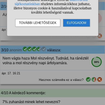
2/10
anonim
válasza:
Azt hogy minden mást is haza fog vágni.
8%
ápr. 17. 16:13
Hasznos számodra ez a válasz?
3/10
anonim
válasza:
Nem vágta haza Mol részvényt. Tudnád, ha ránéztél
88%
volna a mol részvény napi árfolyamára.
ápr. 17. 16:21
Hasznos számodra ez a válasz?
4/10 A kérdező kommentje:
7% zuhanást minek lehet nevezni?