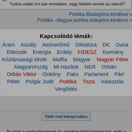
Tudna valaki írni pár mondatot, vagy linkelni ennek az okáról?
Politika főkategória kérdései »
Politika - Magyar politika kategória kérdései »
Kapcsolódó témák:
Áram
Aszály
Atomerőmű
Diktatúra
DK
Duna
Ellenzék
Energia
Erdély
FIDESZ
Kormány
Köztársasági elnök
Maffia
Magyar
Magyar Péter
Magyarország
Mi Hazánk
NER
Orbán
Orbán Viktor
Önkény
Paks
Parlament
Párt
Péter
Polgár Judit
Politika
Tisza
Választás
Vergődés
Sötét mód bekapcsolása
Te most a gyakorikerdesek.hu mobilverzióját böngészed, mely a