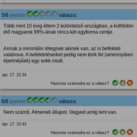
5/8
anonim
válasza:
Több mint 10 évig éltem 2 különböző országban, a külföldön
élő magyarok 99%-ának nincs két egyforma centje.
Annak a minimális rétegnek akinek van, az is befekteti
valahova. A befektetéseiket pedig nem törik fel (amennyiben
épelméjűek) egy sokk miatt.
ápr. 17. 22:34
Hasznos számodra ez a válasz?
6/8
anonim
válasza:
Nem számít. Átmeneti állapot. Vegyed amíg lent van.
ápr. 17. 22:43
Hasznos számodra ez a válasz?