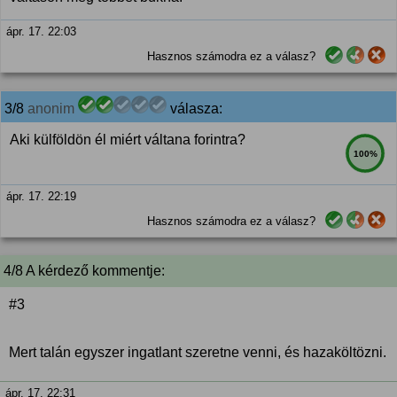
ápr. 17. 22:03
Hasznos számodra ez a válasz?
3/8
anonim
válasza:
Aki külföldön él miért váltana forintra?
100%
ápr. 17. 22:19
Hasznos számodra ez a válasz?
4/8 A kérdező kommentje:
#3
Mert talán egyszer ingatlant szeretne venni, és hazaköltözni.
ápr. 17. 22:31