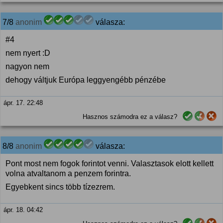
7/8
anonim
válasza:
#4
nem nyert :D
nagyon nem
dehogy váltjuk Európa leggyengébb pénzébe
ápr. 17. 22:48
Hasznos számodra ez a válasz?
8/8
anonim
válasza:
Pont most nem fogok forintot venni. Valasztasok elott kellett
volna atvaltanom a penzem forintra.
Egyebkent sincs több tízezrem.
ápr. 18. 04:42