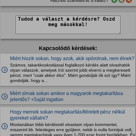
Hasznos számodra ez a válasz?
Kapcsolódó kérdések:
Miért hiszik sokan, hogy azok, akik spórolnak, nem élnek?
Számos, takarékoskodással foglalkozó kérdés alatt olvashatók
olyan válaszok, amelyek írói szerint jobb elverni a megkeresett
pénzt, mert "csak akkor élsz". Miért gondolják ők ezt így? Miért
gondolják, hogy a...
Miért sírnak sokan amikor a magyarok megtakarítása
jelentős? +Saját ingatlan
Hogy mernek sokan megtakarítás/félretett pénz nélkül
gyereket vállalni?
Mostanában több kérdésnél olvastam olyan kommentet,
miszerint kb. felesleges erre gyűjteni, nekik is nulla forintjuk volt,
semmi megtakarításik vagy ilyen 1-200 ezer forint borítékban. Én