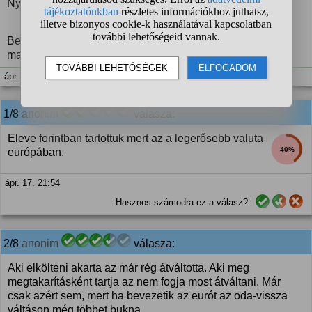
Nyilván azokra gondolok, akik Tisza győzelemben bíztak.
Bevallom én nem gondoltam hogy ekkorát fog erődödni,
max 370re gondoltam.
ápr. 17. 21:53
1/8
anonim
válasza:
Eleve forintban tartottuk mert az a legerősebb valuta
40%
európában.
ápr. 17. 21:54
Hasznos számodra ez a válasz?
2/8
anonim
válasza:
Aki elkölteni akarta az már rég átváltotta. Aki meg
megtakarításként tartja az nem fogja most átváltani. Már
csak azért sem, mert ha bevezetik az eurót az oda-vissza
váltáson még többet bukna.