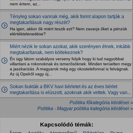
nem értem, az...
Tényleg sokan vannak még, akik forint alapon tartják a
megtakarításuk nagy részét?
Ha igen, akkor ők miért teszik ezt? Nem zavarja őket a pénzük
elértéktelenedése?
Miért nézik le sokan azokat, akik szerényen élnek, inkább
megtakarítanak, nem költekeznek?
Én úgy látom szabályos verseny folyik hogy ki tud nagyobbat
villantani a rokonoknak és ismerősöknek. Minden terüelten megy
a jaszkarizás. A magyarok még egy okostelefonnal is felvágnak.
Az új Opelről vagy új...
Sokan bukták a BKV havi bérletet és az éves bérlet
megtakarítása is elúszott, azoknak akik vettek. Vagy van...
Politika főkategória kérdései »
Politika - Magyar politika kategória kérdései »
Kapcsolódó témák: