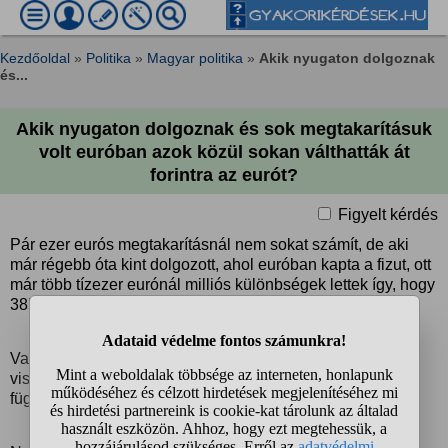
Kezdőoldal
»
Politika
»
Magyar politika
»
Akik nyugaton dolgoznak
és...
Akik nyugaton dolgoznak és sok megtakarításuk
volt euróban azok közül sokan válthatták át
forintra az eurót?
Figyelt kérdés
Pár ezer eurós megtakarításnál nem sokat számít, de aki
már régebb óta kint dolgozott, ahol euróban kapta a fizut, ott
már több tízezer eurónál milliós különbségek lettek így, hogy
385ről 365 alá esett.
Vagy nem érdemes volt váltani, mert pár hónap múlva
visszamehet ugyanoda, a gazdasági döntések
függvényében.