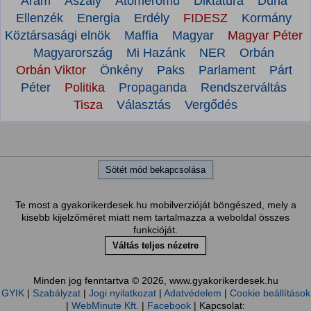
Áram
Aszály
Atomerőmű
Diktatúra
Duna
Ellenzék
Energia
Erdély
FIDESZ
Kormány
Köztársasági elnök
Maffia
Magyar
Magyar Péter
Magyarország
Mi Hazánk
NER
Orbán
Orbán Viktor
Önkény
Paks
Parlament
Párt
Péter
Politika
Propaganda
Rendszerváltás
Tisza
Választás
Vergődés
Sötét mód bekapcsolása
Te most a gyakorikerdesek.hu mobilverzióját böngészed, mely a
kisebb kijelzőméret miatt nem tartalmazza a weboldal összes
funkcióját.
Váltás teljes nézetre
Minden jog fenntartva © 2026, www.gyakorikerdesek.hu
GYIK
|
Szabályzat
|
Jogi nyilatkozat
|
Adatvédelem
|
Cookie beállítások
|
WebMinute Kft.
|
Facebook
| Kapcsolat: