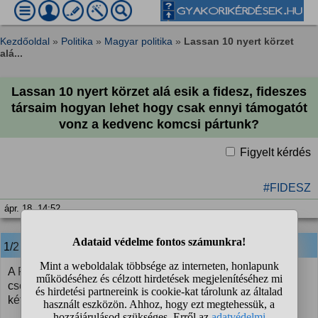
Kezdőoldal
»
Politika
»
Magyar politika
»
Lassan 10 nyert körzet
alá...
Lassan 10 nyert körzet alá esik a fidesz, fideszes
társaim hogyan lehet hogy csak ennyi támogatót
vonz a kedvenc komcsi pártunk?
Figyelt kérdés
#FIDESZ
ápr. 18. 14:52
1/2 MDaniel98
válasza:
A Fidesz arcába csapódott a saját választási rendszere,
csodálkoztam is, hogy nem nyúltak bele, gondolom
kétharmadra nem számítottak.