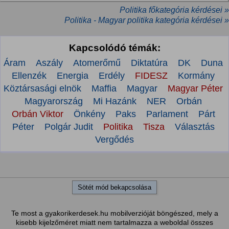
Politika főkategória kérdései »
Politika - Magyar politika kategória kérdései »
Kapcsolódó témák:
Áram
Aszály
Atomerőmű
Diktatúra
DK
Duna
Ellenzék
Energia
Erdély
FIDESZ
Kormány
Köztársasági elnök
Maffia
Magyar
Magyar Péter
Magyarország
Mi Hazánk
NER
Orbán
Orbán Viktor
Önkény
Paks
Parlament
Párt
Péter
Polgár Judit
Politika
Tisza
Választás
Vergődés
Sötét mód bekapcsolása
Te most a gyakorikerdesek.hu mobilverzióját böngészed, mely a
kisebb kijelzőméret miatt nem tartalmazza a weboldal összes