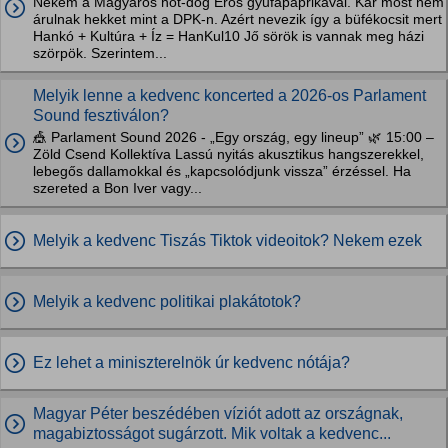
Nekem a Magyaros hot-dog Erős gyufapaprikával. Kár most nem
árulnak hekket mint a DPK-n. Azért nevezik így a büfékocsit mert
Hankó + Kultúra + Íz = HanKul10 Jő sörök is vannak meg házi
szörpök. Szerintem...
Melyik lenne a kedvenc koncerted a 2026-os Parlament
Sound fesztiválon?
🎪 Parlament Sound 2026 - „Egy ország, egy lineup” 🌿 15:00 –
Zöld Csend Kollektíva Lassú nyitás akusztikus hangszerekkel,
lebegős dallamokkal és „kapcsolódjunk vissza” érzéssel. Ha
szereted a Bon Iver vagy...
Melyik a kedvenc Tiszás Tiktok videoitok? Nekem ezek
Melyik a kedvenc politikai plakátotok?
Ez lehet a miniszterelnök úr kedvenc nótája?
Magyar Péter beszédében víziót adott az országnak,
magabiztosságot sugárzott. Mik voltak a kedvenc...