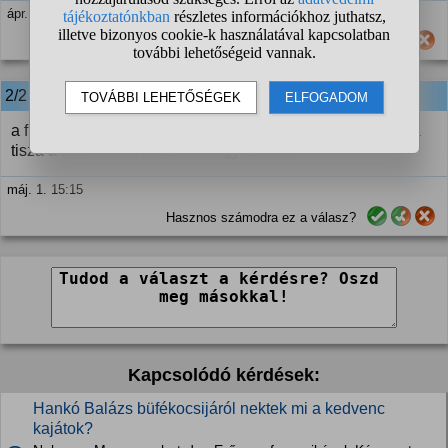
ápr. 19. 10:08
Hasznos számodra ez a válasz?
2/2
anonim
válasza:
a fidesz meg az orbán csupán nem gondolt a fiatlokra......a
tisza a fiataloknak köszönheti győzelmét
máj. 1. 15:15
Hasznos számodra ez a válasz?
Kapcsolódó kérdések:
Hankó Balázs büfékocsijáról nektek mi a kedvenc
kajátok?