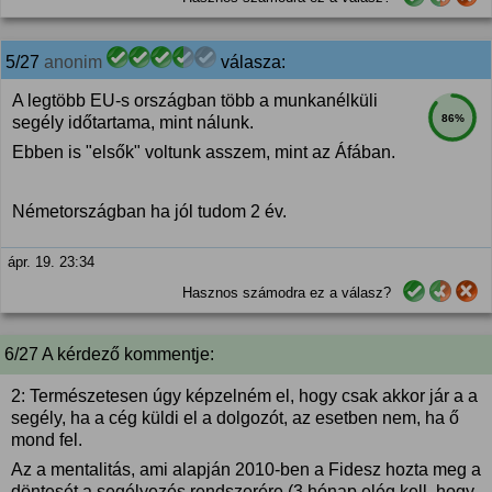
5/27
anonim
válasza:
A legtöbb EU-s országban több a munkanélküli
86%
segély időtartama, mint nálunk.
Ebben is "elsők" voltunk asszem, mint az Áfában.
Németországban ha jól tudom 2 év.
ápr. 19. 23:34
Hasznos számodra ez a válasz?
6/27 A kérdező kommentje:
2: Természetesen úgy képzelném el, hogy csak akkor jár a a
segély, ha a cég küldi el a dolgozót, az esetben nem, ha ő
mond fel.
Az a mentalitás, ami alapján 2010-ben a Fidesz hozta meg a
döntesét a segélyezés rendszerére (3 hónap elég kell, hogy