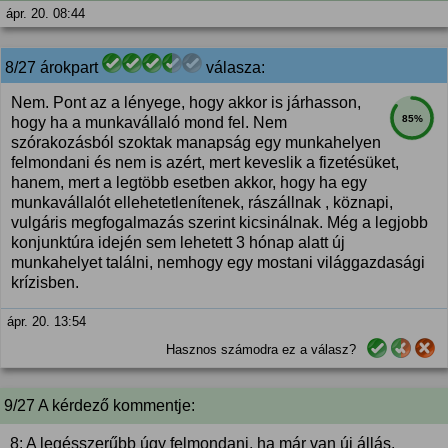
ápr. 20. 08:44
8/27 árokpart
válasza:
Nem. Pont az a lényege, hogy akkor is járhasson,
85%
hogy ha a munkavállaló mond fel. Nem
szórakozásból szoktak manapság egy munkahelyen
felmondani és nem is azért, mert keveslik a fizetésüket,
hanem, mert a legtöbb esetben akkor, hogy ha egy
munkavállalót ellehetetlenítenek, rászállnak , köznapi,
vulgáris megfogalmazás szerint kicsinálnak. Még a legjobb
konjunktúra idején sem lehetett 3 hónap alatt új
munkahelyet találni, nemhogy egy mostani világgazdasági
krízisben.
ápr. 20. 13:54
Hasznos számodra ez a válasz?
9/27 A kérdező kommentje:
8: A legésszerűbb úgy felmondani, ha már van új állás.