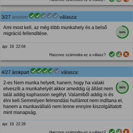
3/27
anonim
válasza:
Ami most kell, az még több munkahely és a belső
64%
migráció fellendítése.
ápr. 19. 22:04
Hasznos számodra ez a válasz?
4/27 árokpart
válasza:
2-es Nem munka helyett, hanem, hogy ha valaki
86%
elveszíti a munkahelyét akkor ameddig új állást nem
talál addig kaphasson segélyt. Valamiből addig is és
élni kell.Semmilyen felmondási hullámot nem indítana el,
hanem a munkavállaló nem lenne ennyire kiszolgáltatott
mint manapság.
ápr. 19. 22:28
Hasznos számodra ez a válasz?