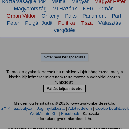
Köztársasági elnök
Maffia
Magyar
Magyar Péter
Magyarország
Mi Hazánk
NER
Orbán
Orbán Viktor
Önkény
Paks
Parlament
Párt
Péter
Polgár Judit
Politika
Tisza
Választás
Vergődés
Sötét mód bekapcsolása
Te most a gyakorikerdesek.hu mobilverzióját böngészed, mely a
kisebb kijelzőméret miatt nem tartalmazza a weboldal összes
funkcióját.
Váltás teljes nézetre
Minden jog fenntartva © 2026, www.gyakorikerdesek.hu
GYIK
|
Szabályzat
|
Jogi nyilatkozat
|
Adatvédelem
|
Cookie beállítások
|
WebMinute Kft.
|
Facebook
| Kapcsolat:
info(kukac)gyakorikerdesek.hu