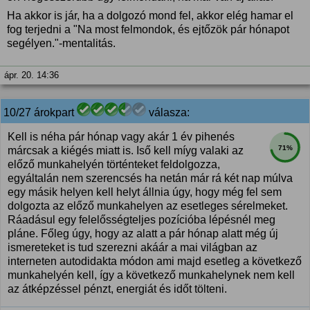
Ha akkor is jár, ha a dolgozó mond fel, akkor elég hamar el
fog terjedni a "Na most felmondok, és ejtőzök pár hónapot
segélyen."-mentalitás.
ápr. 20. 14:36
10/27 árokpart
válasza:
Kell is néha pár hónap vagy akár 1 év pihenés
71%
márcsak a kiégés miatt is. Iső kell míyg valaki az
előző munkahelyén történteket feldolgozza,
egyáltalán nem szerencsés ha netán már rá két nap múlva
egy másik helyen kell helyt állnia úgy, hogy még fel sem
dolgozta az előző munkahelyen az esetleges sérelmeket.
Ráadásul egy felelősségteljes pozícióba lépésnél meg
pláne. Főleg úgy, hogy az alatt a pár hónap alatt még új
ismereteket is tud szerezni akáár a mai világban az
interneten autodidakta módon ami majd esetleg a következő
munkahelyén kell, így a következő munkahelynek nem kell
az átképzéssel pénzt, energiát és időt tölteni.