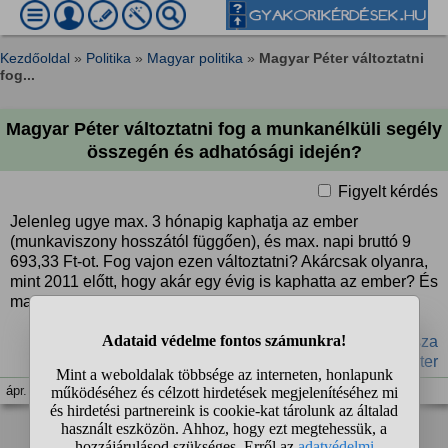
Kezdőoldal
»
Politika
»
Magyar politika
»
Magyar Péter változtatni
fog...
Magyar Péter változtatni fog a munkanélküli segély
összegén és adhatósági idején?
Figyelt kérdés
Jelenleg ugye max. 3 hónapig kaphatja az ember
(munkaviszony hosszától függően), és max. napi bruttó 9
693,33 Ft-ot. Fog vajon ezen változtatni? Akárcsak olyanra,
mint 2011 előtt, hogy akár egy évig is kaphatta az ember? És
magasabb összeget?
#álláskeresési járadék
#munkanélküli segély
#Tisza
#élhetőség
#Magyar Péter
ápr. 19. 21:27
1
2
3
❯