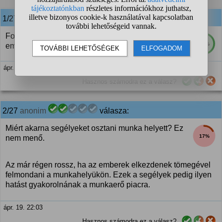
1/27
anonim
válasza:
Fog igen. Átlagosan 9 hónapig munkanélküliek az
66%
emberek munkavesztes után.
ápr. 19. 21:28
Hasznos számodra ez a válasz?
2/27
anonim
válasza:
Miért akarna segélyeket osztani munka helyett? Ez
17%
nem menő.
Az már régen rossz, ha az emberek elkezdenek tömegével
felmondani a munkahelyükön. Ezek a segélyek pedig ilyen
hatást gyakorolnának a munkaerő piacra.
ápr. 19. 22:03
Hasznos számodra ez a válasz?