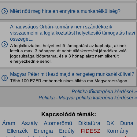
Miért nőtt meg hirtelen ennyire a munkanélküliség?
A nagyságos Orbán-kormány nem szándékozik
visszaemelni a foglalkoztatást helyettesítő támogatás havi
összegét...
A foglalkoztatást helyettesítő támogatást az kaphatja, akinek
letelt a max. 3 hónapon át adott álláskeresési járadékra való
jogosultsága időtartama, és a 3 hónap alatt nem sikerült
elhelyezkednie sehol.
Magyar Péter mit kezd majd a rengeteg munkanélkülivel?
Több 100 EZER embernek nincs állása ma Magyarországon.
Politika főkategória kérdései »
Politika - Magyar politika kategória kérdései »
Kapcsolódó témák:
Áram
Aszály
Atomerőmű
Diktatúra
DK
Duna
Ellenzék
Energia
Erdély
FIDESZ
Kormány