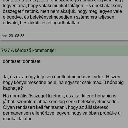
legyen arra, hogy valaki munkát találjon. És direkt alacsony
összeget fizetünk, mert nem akarjuk, hogy meg legyen vele
elégedve, és belekényelmesedjen.) számomra teljesen
ódivatú, beszűkült, és elfogadhatatlan.
ápr. 20. 08:38
7/27 A kérdező kommentje:
döntesét=döntését
Ja, és ez amúgy teljesen önellentmondásos indok. Hiszen
hogy kényelmesedne bele, ha egyszer csak max. 3 hónapig
kaphatja?
Ha normális összeget fizetnek, és akár kilenc hónapig is
járhat, szerintem abba sem fog senki belekényelmesedni.
Olyan rendszert kell fenntartani, hogy az álláskereső
permanensen ellenőrízve legyen, hogy valóban próbál-e új
munkát találni.