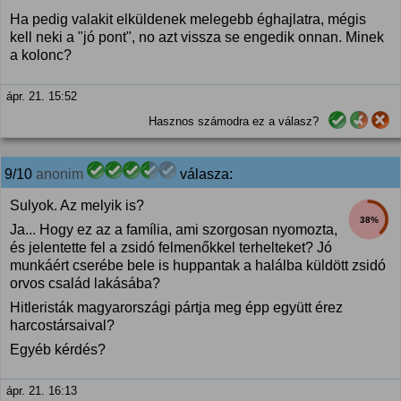
Ha pedig valakit elküldenek melegebb éghajlatra, mégis
kell neki a "jó pont", no azt vissza se engedik onnan. Minek
a kolonc?
ápr. 21. 15:52
Hasznos számodra ez a válasz?
9/10
anonim
válasza:
Sulyok. Az melyik is?
38%
Ja... Hogy ez az a família, ami szorgosan nyomozta,
és jelentette fel a zsidó felmenőkkel terhelteket? Jó
munkáért cserébe bele is huppantak a halálba küldött zsidó
orvos család lakásába?
Hitleristák magyarországi pártja meg épp együtt érez
harcostársaival?
Egyéb kérdés?
ápr. 21. 16:13