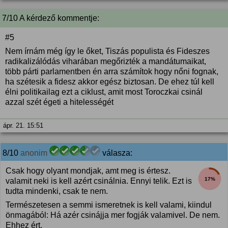
7/10 A kérdező kommentje:
#5
Nem írnám még így le őket, Tiszás populista és Fideszes
radikalizálódás viharában megőrizték a mandátumaikat,
több párti parlamentben én arra számítok hogy nőni fognak,
ha szétesik a fidesz akkor egész biztosan. De ehez túl kell
élni politikailag ezt a ciklust, amit most Toroczkai csinál
azzal szét égeti a hitelességét
ápr. 21. 15:51
8/10
anonim
válasza:
Csak hogy olyant mondjak, amt meg is értesz.
17%
valamit neki is kell azért csinálnia. Ennyi telik. Ezt is
tudta mindenki, csak te nem.
Természetesen a semmi ismeretnek is kell valami, kiindul
önmagából: Há azér csinájja mer fogják valamivel. De nem.
Ehhez ért.