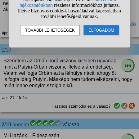
nem ér el azon kívül hogy lejáratja magát… miért csinálja
akkor?
#súly
#alkotmány
#Tisza
#köztársaság
#Toroczkai László
ápr. 21. 15:43
1/10
anonim
válasza:
Szerintem az Orbán-Toró viszony kicsiben ugyanaz,
55%
mint a Putyin-Orbán viszony, illetve alárendeltség.
Valamivel fogja Orbán ezt a félhülye nácit, ahogy őt
is fogta idáig Putyin. Másképp nem tudom elképzelni, hogy
miért lenne ennyire szolgalelkű.
ápr. 21. 15:45
Hasznos számodra ez a válasz?
2/10
anonim
válasza:
MI Hazánk = Fidesz ezért