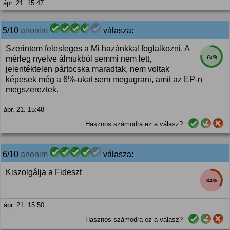
ápr. 21. 15:47
5/10
anonim
válasza:
Szerintem felesleges a Mi hazánkkal foglalkozni. A
75%
mérleg nyelve álmukból semmi nem lett,
jelentéktelen pártocska maradtak, nem voltak
képesek még a 6%-ukat sem megugrani, amit az EP-n
megszereztek.
ápr. 21. 15:48
Hasznos számodra ez a válasz?
6/10
anonim
válasza:
Kiszolgálja a Fideszt
34%
ápr. 21. 15:50
Hasznos számodra ez a válasz?