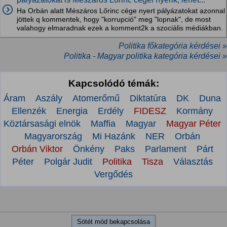
Ha Orbán alatt Mészáros Lőrinc cége nyert pályázatokat azonnal
jöttek q kommentek, hogy "korrupció" meg "lopnak", de most
valahogy elmaradnak ezek a komment2k a szociális médiákban.
Politika főkategória kérdései »
Politika - Magyar politika kategória kérdései »
Kapcsolódó témák:
Áram
Aszály
Atomerőmű
Diktatúra
DK
Duna
Ellenzék
Energia
Erdély
FIDESZ
Kormány
Köztársasági elnök
Maffia
Magyar
Magyar Péter
Magyarország
Mi Hazánk
NER
Orbán
Orbán Viktor
Önkény
Paks
Parlament
Párt
Péter
Polgár Judit
Politika
Tisza
Választás
Vergődés
Sötét mód bekapcsolása