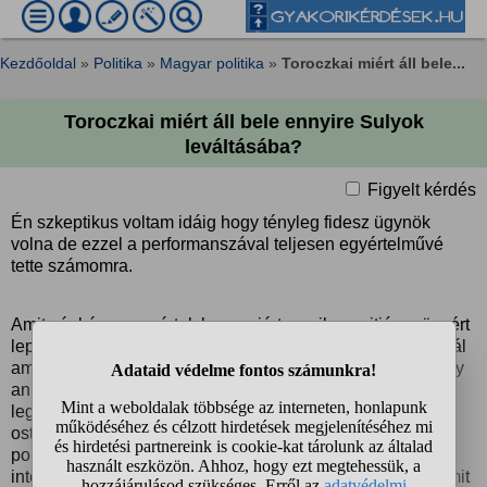
Kezdőoldal
»
Politika
»
Magyar politika
»
Toroczkai miért áll bele...
Toroczkai miért áll bele ennyire Sulyok
leváltásába?
Figyelt kérdés
Én szkeptikus voltam idáig hogy tényleg fidesz ügynök
volna de ezzel a performanszával teljesen egyértelművé
tette számomra.
Amit végképp nem értek hogy miért egy ilyen pitiáner ügyért
leplezi le magát ilyen látványosan? A Tisza 2/3-al azt csinál
amit akar, hivatkozni az alkotmányos rendre főleg úgy hogy
annak az alkotmánynak a megváltoztatása volt az egyik
legfontosabb ígérete a Tisza kampánynak egyszerűen
ostobaság… ha hiteles politikai szereplő volna Toroczkai
pontosan értenie kéne mi a probléma Sulyokkal és ha
inteligens azt is látnia kell hogy ezzel a vergődéssel semmit