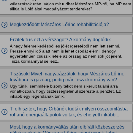
választások után. Vajon mit tudhat Mészáros MP-ről, ha MP nem
állítja le Lölő által megpályázott tendereket?
Megkezdődött Mészáros Lőrinc rehabilitációja?
Érzitek ti is ezt a vérszagot? A kormány döglődik.
A nagy felemelkedésből és jólét ígéretéből nem lett semmi.
Persze ennyi idő alatt nem is lehet csodát elérni, dehogy
egyértelműen csúszik lefele az ország az nem sok jót jelent.
Tisza kormánnyal se lesz...
Tiszások! Mivel magyarázzátok, hogy Mészáros Lőrinc
továbbra is gazdag, pedig már Tisza-kormány van?
Úgy tűnik, semmiféle bizonyítékot nem sikerült találni arra
vonatkozóan, hogy tisztességtelenül szerezte a pénztét. Ez
inkább egy legendának tűnik.
Ti elhiszitek, hogy Orbánék tudták milyen összeomlásba
rohanó energiaállapotok voltak, és ehelyett inkább...
Most, hogy a kormányváltás után elbìrált közbeszerzési
pályázatokat is Mészáros Lőrinc cégei nyerik, lehet...