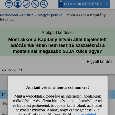
Kezdőoldal
»
Politika
»
Magyar politika
»
Most akkor a Kapitány
István...
Árokpart kérdése:
Most akkor a Kapitány István által bejelentett
adózás tükrében nem lesz 15 százaléknál a
mostaninál magasabb SZJA kulcs ugye?
Figyelt kérdés
ápr. 22. 23:23
1
2
❯
1/13
anonim
válasza:
Nem
ápr. 22. 23:23