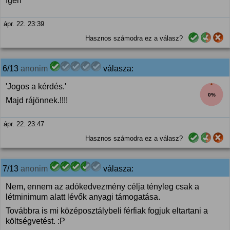
Igen
ápr. 22. 23:39
Hasznos számodra ez a válasz?
6/13
anonim
válasza:
'Jogos a kérdés.'
0%
Majd rájönnek.!!!!
ápr. 22. 23:47
Hasznos számodra ez a válasz?
7/13
anonim
válasza:
Nem, ennem az adókedvezmény célja tényleg csak a
létminimum alatt lévők anyagi támogatása.
Továbbra is mi középosztálybeli férfiak fogjuk eltartani a
költségvetést. :P