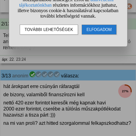
Hasznos számodra ez a válasz?
2/13 A kérdező kommentje:
Tehát ha valaki teszem azt bruttó 700 ezer forintot keres
annak is marad a mostani 15 százalék nem lesz plussz adó
remélhetőleg ?
ápr. 22. 23:24
3/13
anonim
válasza:
hát árokpart erre csúnyán ráfaragtál
27%
de bizony, valamiből finanszírozni kell
nettó 420 ezer forintot keresők még kapnak havi
2000 ezer forintot, cserébe a túlórás műszakpótlékodat
hazaviszi a tisza párt :)))
na mi van proli? azt hitted szorgalommal felkapszkodhatsz?