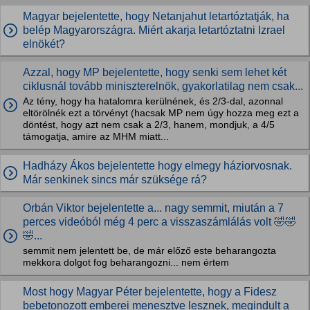
Magyar bejelentette, hogy Netanjahut letartóztatják, ha
belép Magyarországra. Miért akarja letartóztatni Izrael
elnökét?
Azzal, hogy MP bejelentette, hogy senki sem lehet két
ciklusnál tovább miniszterelnök, gyakorlatilag nem csak...
Az tény, hogy ha hatalomra kerülnének, és 2/3-dal, azonnal
eltörölnék ezt a törvényt (hacsak MP nem úgy hozza meg ezt a
döntést, hogy azt nem csak a 2/3, hanem, mondjuk, a 4/5
támogatja, amire az MHM miatt...
Hadházy Ákos bejelentette hogy elmegy háziorvosnak.
Már senkinek sincs már szüksége rá?
Orbán Viktor bejelentette a... nagy semmit, miután a 7
perces videóból még 4 perc a visszaszámlálás volt 🤣🤣
🤣...
semmit nem jelentett be, de már előző este beharangozta
mekkora dolgot fog beharangozni... nem értem
Most hogy Magyar Péter bejelentette, hogy a Fidesz
bebetonozott emberei menesztve lesznek, megindult a