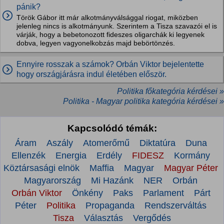
pánik?
Török Gábor itt már alkotmányválsággal riogat, miközben
jelenleg nincs is alkotmányunk. Szerintem a Tisza szavazói el is
várják, hogy a bebetonozott fideszes oligarchák ki legyenek
dobva, legyen vagyonelkobzás majd bebörtönzés.
Ennyire rosszak a számok? Orbán Viktor bejelentette
hogy országjárásra indul életében először.
Politika főkategória kérdései »
Politika - Magyar politika kategória kérdései »
Kapcsolódó témák:
Áram
Aszály
Atomerőmű
Diktatúra
Duna
Ellenzék
Energia
Erdély
FIDESZ
Kormány
Köztársasági elnök
Maffia
Magyar
Magyar Péter
Magyarország
Mi Hazánk
NER
Orbán
Orbán Viktor
Önkény
Paks
Parlament
Párt
Péter
Politika
Propaganda
Rendszerváltás
Tisza
Választás
Vergődés