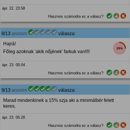
ápr. 22. 23:58
Hasznos számodra ez a válasz?
8/13
anonim
válasza:
Hajrá!
25%
Főleg azoknak 'akik nőjének' farkuk van!!!!
ápr. 23. 00:04
Hasznos számodra ez a válasz?
9/13
anonim
válasza:
Marad mindenkinek a 15% szja aki a minimálbér felett
keres.
ápr. 23. 05:28
Hasznos számodra ez a válasz?