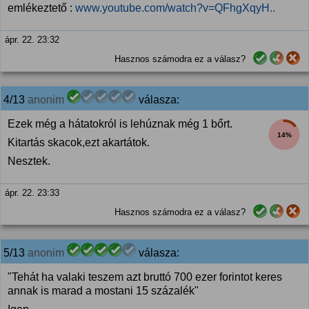
emlékeztető :
www.youtube.com/watch?v=QFhgXqyH..
ápr. 22. 23:32
Hasznos számodra ez a válasz?
4/13
anonim
válasza:
Ezek még a hátatokról is lehúznak még 1 bőrt.
14%
Kitartás skacok,ezt akartátok.
Nesztek.
ápr. 22. 23:33
Hasznos számodra ez a válasz?
5/13
anonim
válasza:
"Tehát ha valaki teszem azt bruttó 700 ezer forintot keres
annak is marad a mostani 15 százalék"