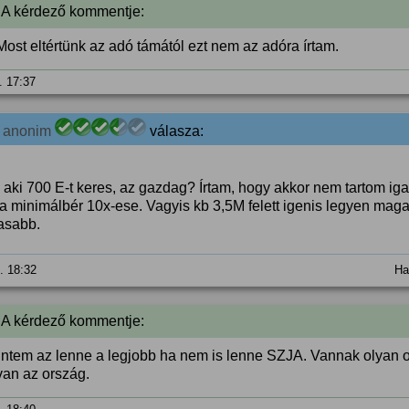
 A kérdező kommentje:
ost eltértünk az adó támától ezt nem az adóra írtam.
. 17:37
1
anonim
válasza:
, aki 700 E-t keres, az gazdag? Írtam, hogy akkor nem tartom ig
 a minimálbér 10x-ese. Vagyis kb 3,5M felett igenis legyen mag
asabb.
5. 18:32
Ha
 A kérdező kommentje:
intem az lenne a legjobb ha nem is lenne SZJA. Vannak olyan 
an az ország.