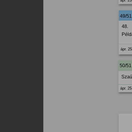
ápr. 25
49/5
48.
Péld
ápr. 2
50/51
Szaú
ápr. 25