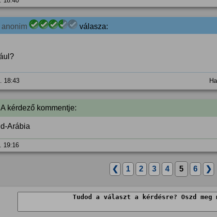
. 18:40
1
anonim
válasza:
ául?
5. 18:43
Ha
 A kérdező kommentje:
d-Arábia
. 19:16
❮
1
2
3
4
5
6
❯