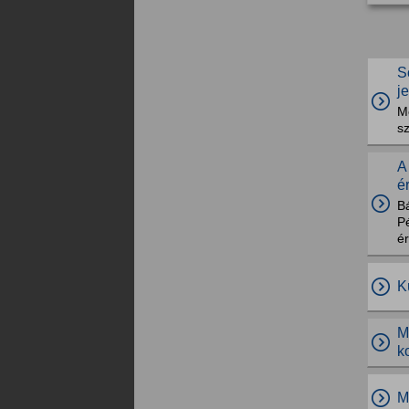
S
j
M
s
A
é
Bá
P
é
K
M
k
M