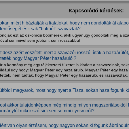
Kapcsolódó kérdések:
okan miért hibáztatják a fiatalokat, hogy nem gondolták át alap
elentőségét és csak "buliból" szavaztak?
ondják ezt az őskomcsi boomerek, akik ugyanúgy gondolták meg a szava
zóval semmivel sem jobban, sem rosszabbul
 fidesz azért veszített, mert a szavazói rosszúl írták a hazaárúló
rtették hogy Magyar Péter hazaáruló ?
r a kormány még egy tájékoztató füzetet is kiadott a szavazoinak, sokan
éldául ugy hogy: Magyar Péter egy haza áruló. Magyar Péter egy haza 
rtették, nem tudták, hogy Magyar Péter egy hazaáruló, és rászavaztak.
ülföldi magyarok, most hogy nyert a Tisza, sokan haza fogunk köl
ost akkor tulajdonképpen még mindig milyen megszorításoktól f
ormánytól mikor szó sincsen semmi ilyesmiről?
iért van olyan érzésem, hogy nagyon sokan ki fogunk ábrándulni