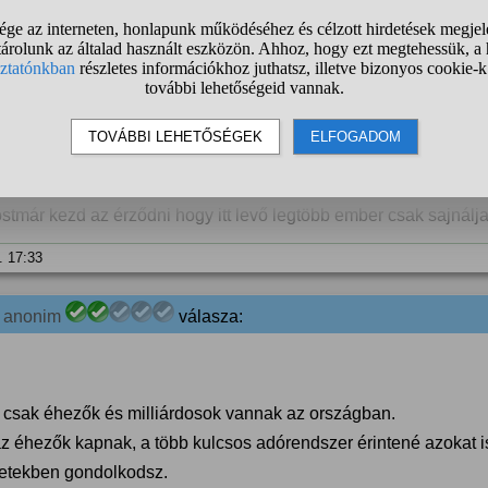
nagyon gazdag, az miért nem? Neki is pont ugyanúgy be kell fűt
ságos. Vagy miért jóval drágább a gáz egy bizonyos fogyasztás
van, de mivel ez igazságos, hiszen a sokkal nagyobb fizetése is 
ilyen drágán fűtheti fel? Ez diszkrimináció!
5. 17:33
Ha
 A kérdező kommentje:
ostmár kezd az érződni hogy itt levő legtöbb ember csak sajnálj
. 17:33
1
anonim
válasza:
csak éhezők és milliárdosok vannak az országban.
az éhezők kapnak, a több kulcsos adórendszer érintené azokat i
etekben gondolkodsz.