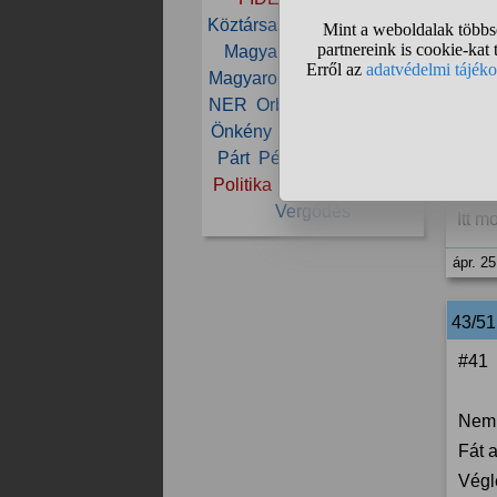
Aki 
igaz
Köztársasági elnök
Maffia
háza 
Magyar
Magyar Péter
csak 
Magyarország
Mi Hazánk
NER
Orbán
Orbán Viktor
ápr. 2
Önkény
Paks
Parlament
Párt
Péter
Polgár Judit
42/51
Politika
Tisza
Választás
Vergődés
Itt m
ápr. 25
43/5
#41
Nem 
Fát 
Végl