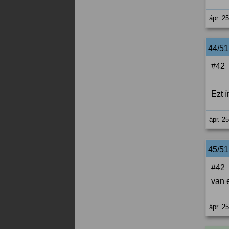
ápr. 2
44/5
#42
Ezt 
ápr. 2
45/5
#42
van 
ápr. 2