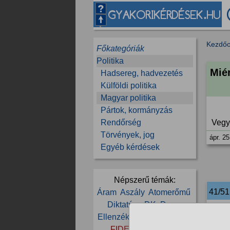
Kezdőo
Főkategóriák
Politika
Mié
Hadsereg, hadvezetés
Külföldi politika
Magyar politika
Pártok, kormányzás
Rendőrség
Vegy
Törvények, jog
ápr. 25
Egyéb kérdések
Népszerű témák:
41/5
Áram
Aszály
Atomerőmű
Diktatúra
DK
Duna
Akik 
Ellenzék
Energia
Erdély
szót
FIDESZ
Kormány