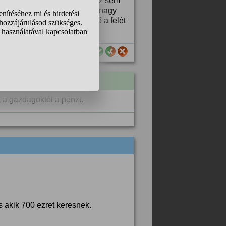
eni 20 fokra a házát. Akkor ez sem
 felett? Hiszen a gazdagnak nagy
az volt, akkor mi az, hogy ő a felét
sznos számodra ez a válasz?
a a gazdagoktól a pénzt.
s akik 700 ezret keresnek.