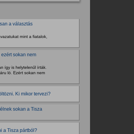
osan a választás
zatukat mint a fiatalok,
t, ezért sokan nem
 így is helytelenűl írták.
áru ló. Ezért sokan nem
tözni. Ki mikor tervezi?
élnek sokan a Tisza
 a Tisza pártból?