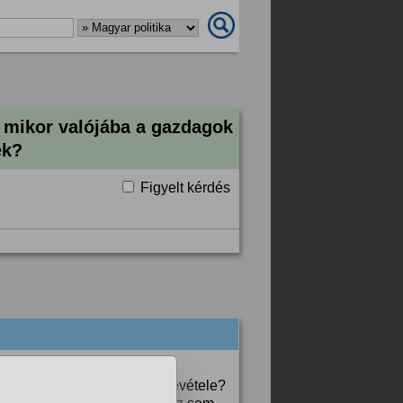
t mikor valójába a gazdagok
ek?
Figyelt kérdés
 pl a rászorulók fogalom a
 tüzifát, akinek kevés a bevétele?