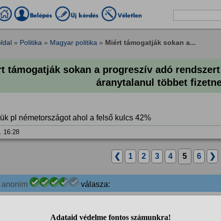
ldal
»
Politika
»
Magyar politika
»
Miért támogatják sokan a...
rt támogatják sokan a progreszív adó rendszer
áranytalanul többet fizetn
ük pl németországot ahol a felső kulcs 42%
. 16:28
❮
1
2
3
4
5
6
❯
1
anonim
válasza:
szerint rendben van az 1 kulcsos adó, azok szerint miért létezik
árakban? Például miért csak az kap ingyenes vagy kedvezményes