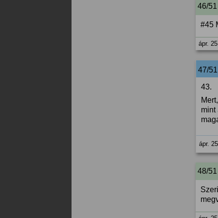
46/51
#45 M
ápr. 25
47/5
43.
Mert
mint
mag
ápr. 2
48/51
Szer
megv