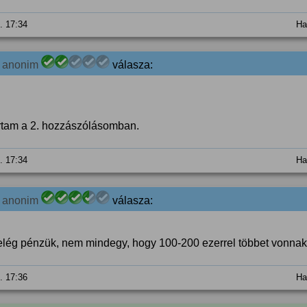
5. 17:34
Ha
1
anonim
válasza:
írtam a 2. hozzászólásomban.
5. 17:34
Ha
1
anonim
válasza:
elég pénzük, nem mindegy, hogy 100-200 ezerrel többet vonnak
5. 17:36
Ha