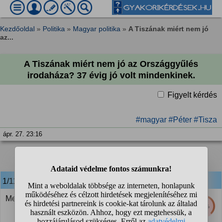
Kezdőoldal
»
Politika
»
Magyar politika
»
A Tiszának miért nem jó
az...
A Tiszának miért nem jó az Országgyűlés
irodaháza? 37 évig jó volt mindenkinek.
Figyelt kérdés
#magyar
#Péter
#Tisza
ápr. 27. 23:16
1
2
3
4
...
❯
❯❯
1/119
anonim
válasza:
Mert költséges
37%