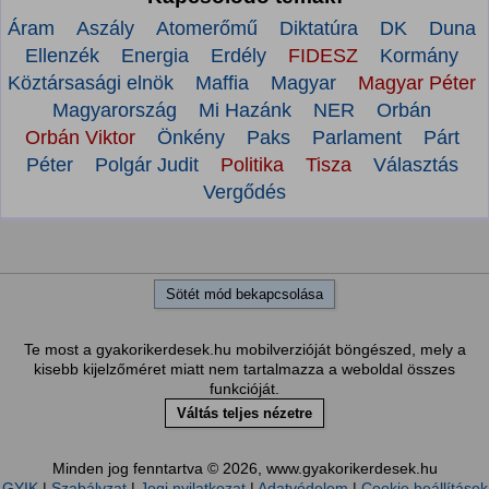
Áram
Aszály
Atomerőmű
Diktatúra
DK
Duna
Ellenzék
Energia
Erdély
FIDESZ
Kormány
Köztársasági elnök
Maffia
Magyar
Magyar Péter
Magyarország
Mi Hazánk
NER
Orbán
Orbán Viktor
Önkény
Paks
Parlament
Párt
Péter
Polgár Judit
Politika
Tisza
Választás
Vergődés
Sötét mód bekapcsolása
Te most a gyakorikerdesek.hu mobilverzióját böngészed, mely a
kisebb kijelzőméret miatt nem tartalmazza a weboldal összes
funkcióját.
Váltás teljes nézetre
Minden jog fenntartva © 2026, www.gyakorikerdesek.hu
GYIK
|
Szabályzat
|
Jogi nyilatkozat
|
Adatvédelem
|
Cookie beállítások