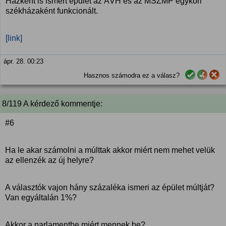
Házként is ismert épület az ÁVH és az MSZMP egykori
székházaként funkcionált.
[link]
ápr. 28. 00:23
Hasznos számodra ez a válasz?
8/119 A kérdező kommentje:
#6
Ha le akar számolni a múlttak akkor miért nem mehet velük
az ellenzék az új helyre?
A választók vajon hány százaléka ismeri az épület múltját?
Van egyáltalán 1%?
Akkor a parlamentbe miért mennek be?