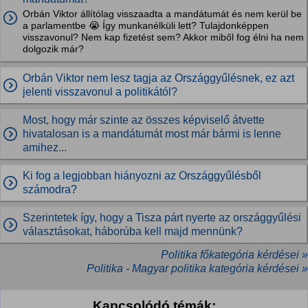
Orbán Viktor állítólag visszaadta a mandátumát és nem kerül be
a parlamentbe 😭 Így munkanélküli lett? Tulajdonképpen
visszavonul? Nem kap fizetést sem? Akkor miből fog élni ha nem
dolgozik már?
Orbán Viktor nem lesz tagja az Országgyűlésnek, ez azt
jelenti visszavonul a politikától?
Most, hogy már szinte az összes képviselő átvette
hivatalosan is a mandátumát most már bármi is lenne
amihez...
Ki fog a legjobban hiányozni az Országgyűlésből
számodra?
Szerintetek így, hogy a Tisza párt nyerte az országgyűlési
választásokat, háborúba kell majd mennünk?
Politika főkategória kérdései »
Politika - Magyar politika kategória kérdései »
Kapcsolódó témák: