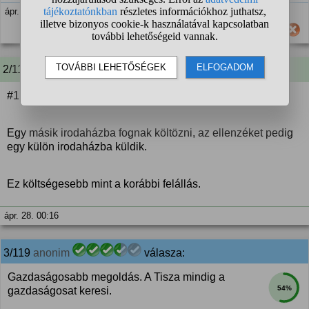
ápr. 28. 00:05
Hasznos számodra ez a válasz?
2/119 A kérdező kommentje:
#1
Egy másik irodaházba fognak költözni, az ellenzéket pedig
egy külön irodaházba küldik.
Ez költségesebb mint a korábbi felállás.
ápr. 28. 00:16
3/119
anonim
válasza:
Gazdaságosabb megoldás. A Tisza mindig a
54%
gazdaságosat keresi.