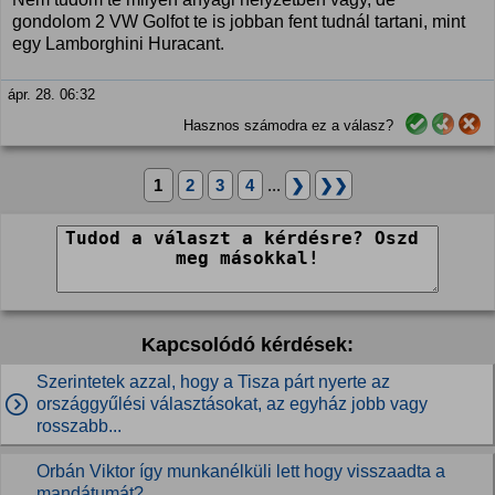
gondolom 2 VW Golfot te is jobban fent tudnál tartani, mint
egy Lamborghini Huracant.
ápr. 28. 06:32
Hasznos számodra ez a válasz?
1
2
3
4
...
❯
❯❯
Kapcsolódó kérdések:
Szerintetek azzal, hogy a Tisza párt nyerte az
országgyűlési választásokat, az egyház jobb vagy
rosszabb...
Orbán Viktor így munkanélküli lett hogy visszaadta a
mandátumát?