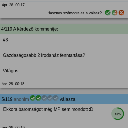
ápr. 28. 00:17
Hasznos számodra ez a válasz?
4/119 A kérdező kommentje:
#3
Gazdaságosabb 2 irodaház fenntartása?
Világos.
ápr. 28. 00:18
5/119
anonim
válasza:
Ekkora baromságot még MP sem mondott :D
58%
ápr. 28. 00:19