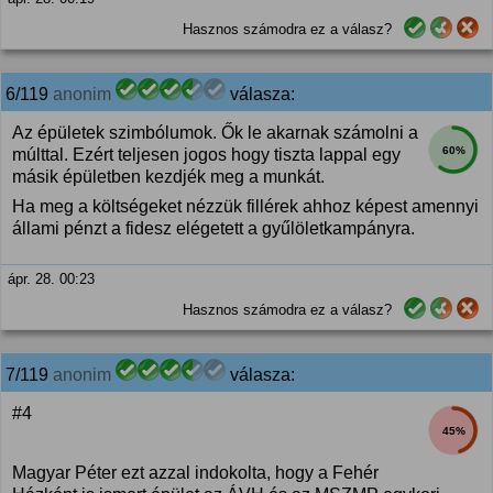
Hasznos számodra ez a válasz?
6/119
anonim
válasza:
Az épületek szimbólumok. Ők le akarnak számolni a
60%
múlttal. Ezért teljesen jogos hogy tiszta lappal egy
másik épületben kezdjék meg a munkát.
Ha meg a költségeket nézzük fillérek ahhoz képest amennyi
állami pénzt a fidesz elégetett a gyűlöletkampányra.
ápr. 28. 00:23
Hasznos számodra ez a válasz?
7/119
anonim
válasza:
#4
45%
Magyar Péter ezt azzal indokolta, hogy a Fehér