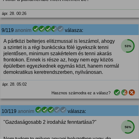
ápr. 28. 00:26
9/119
anonim
válasza:
A pártközi belterjes elitizmussal is leszámol, ahogy
53%
a szintet is a régi bunkócska fölé igyekszik tenni
jelentősen, minimum szakértelem és tenni akarás
frontokon. Ennek is része az, hogy nem egy közös
épületben egyezkednek egymás közt, hanem normál
demokratikus keretrendszerben, nyilvánosan.
ápr. 28. 05:02
Hasznos számodra ez a válasz?
10/119
anonim
válasza:
"Gazdaságosabb 2 irodaház fenntartása?"
56%
Nem tudom te milyen anyagi helyzetben vagy, de