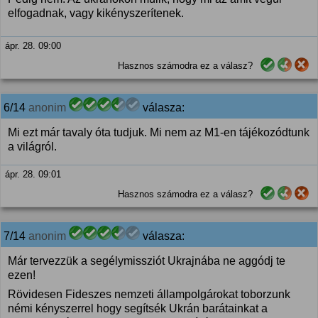
elfogadnak, vagy kikényszerítenek.
ápr. 28. 09:00
Hasznos számodra ez a válasz?
6/14
anonim
válasza:
Mi ezt már tavaly óta tudjuk. Mi nem az M1-en tájékozódtunk
a világról.
ápr. 28. 09:01
Hasznos számodra ez a válasz?
7/14
anonim
válasza:
Már tervezzük a segélymissziót Ukrajnába ne aggódj te
ezen!
Rövidesen Fideszes nemzeti állampolgárokat toborzunk
némi kényszerrel hogy segítsék Ukrán barátainkat a