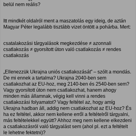
belül nem reális?
Itt mindkét oldalról ment a maszatolás egy ideig, de aztán
Magyar Péter legalább tisztább vizet öntött a pohárba. Mert:
csatalakozási tárgyalások megkezdése ≠ azonnali
csatlakozás ≠ gyorsított úton való csatlakozás ≠ rendes
csatlakozás
„Ellenezzük Ukrajna uniós csatlakozását” – szólt a mondás.
De mi ennek a tartalma? Ukrajna 2040-ben sem
csatlakozhat az EU-hoz, meg 2140-ben és 2540-ben sem?
Vagy gyorsított úton nem csatlakozhat, hanem ahogy
minden más államnak, végig kell vinni a rendes
csatlakozási folyamatot? Vagy feltétel az, hogy amíg
Ukrajna hadban áll, addig nem csatlakozhat az EU-hoz? És
ha ez feltétel, akkor nem kellene erről a feltételről tárgyalni,
más feltételekkel együtt? Ahhoz meg nem kellene elkezdeni
a csatlakozásról való tárgyalást sem (ahol pl. ezt a feltételt
le lehetne fektetni)?