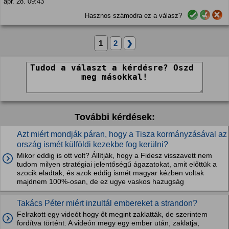
ápr. 28. 09:43
Hasznos számodra ez a válasz?
1
2
❯
További kérdések:
Azt miért mondják páran, hogy a Tisza kormányzásával az
ország ismét külföldi kezekbe fog kerülni?
Mikor eddig is ott volt? Állítják, hogy a Fidesz visszavett nem
tudom milyen stratégiai jelentőségű ágazatokat, amit előttük a
szocik eladtak, és azok eddig ismét magyar kézben voltak
majdnem 100%-osan, de ez ugye vaskos hazugság
Takács Péter miért inzultál embereket a strandon?
Felrakott egy videót hogy őt megint zaklatták, de szerintem
fordítva történt. A videón megy egy ember után, zaklatja,