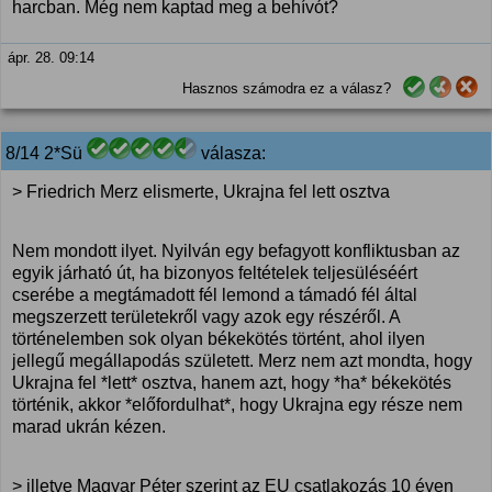
harcban. Még nem kaptad meg a behívót?
ápr. 28. 09:14
Hasznos számodra ez a válasz?
8/14 2*Sü
válasza:
> Friedrich Merz elismerte, Ukrajna fel lett osztva
Nem mondott ilyet. Nyilván egy befagyott konfliktusban az
egyik járható út, ha bizonyos feltételek teljesüléséért
cserébe a megtámadott fél lemond a támadó fél által
megszerzett területekről vagy azok egy részéről. A
történelemben sok olyan békekötés történt, ahol ilyen
jellegű megállapodás született. Merz nem azt mondta, hogy
Ukrajna fel *lett* osztva, hanem azt, hogy *ha* békekötés
történik, akkor *előfordulhat*, hogy Ukrajna egy része nem
marad ukrán kézen.
> illetve Magyar Péter szerint az EU csatlakozás 10 éven