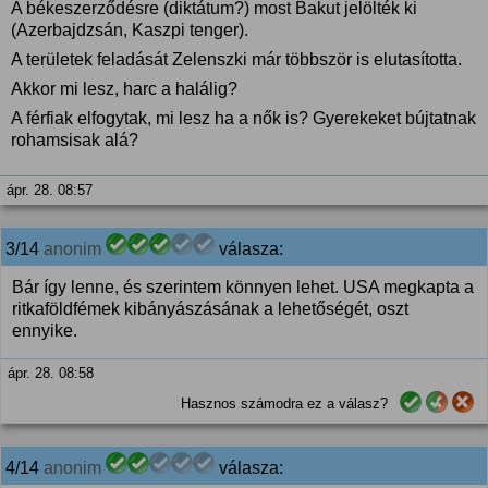
A békeszerződésre (diktátum?) most Bakut jelölték ki
(Azerbajdzsán, Kaszpi tenger).
A területek feladását Zelenszki már többször is elutasította.
Akkor mi lesz, harc a halálig?
A férfiak elfogytak, mi lesz ha a nők is? Gyerekeket bújtatnak
rohamsisak alá?
ápr. 28. 08:57
3/14
anonim
válasza:
Bár így lenne, és szerintem könnyen lehet. USA megkapta a
ritkaföldfémek kibányászásának a lehetőségét, oszt
ennyike.
ápr. 28. 08:58
Hasznos számodra ez a válasz?
4/14
anonim
válasza: