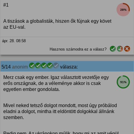
#1
28%
A tiszások a globalisták, hiszen ők fújnak egy követ
az EU-val.
ápr. 28. 08:58
Hasznos számodra ez a válasz?
5/14
anonim
válasza:
Merz csak egy ember. Igaz választott vezetője egy
91%
erős országnak, de a véleménye akkor is csak
egyetlen ember gondolata.
Mivel neked tetsző dolgot mondott, most úgy próbálod
eladni a dolgot, mintha itt eldöntött dolgokkal állnánk
szemben.
Pedig nem. Az ukránokon múlik, hogy mi az amit végül