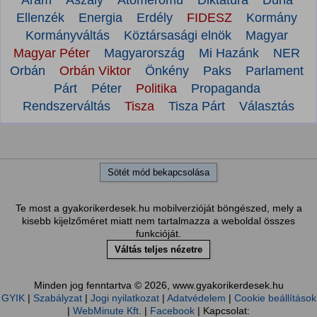
Áram
Aszály
Atomerőmű
Diktatúra
Duna
Ellenzék
Energia
Erdély
FIDESZ
Kormány
Kormányváltás
Köztársasági elnök
Magyar
Magyar Péter
Magyarország
Mi Hazánk
NER
Orbán
Orbán Viktor
Önkény
Paks
Parlament
Párt
Péter
Politika
Propaganda
Rendszerváltás
Tisza
Tisza Párt
Választás
Sötét mód bekapcsolása
Te most a gyakorikerdesek.hu mobilverzióját böngészed, mely a
kisebb kijelzőméret miatt nem tartalmazza a weboldal összes
funkcióját.
Váltás teljes nézetre
Minden jog fenntartva © 2026, www.gyakorikerdesek.hu
GYIK
|
Szabályzat
|
Jogi nyilatkozat
|
Adatvédelem
|
Cookie beállítások
|
WebMinute Kft.
|
Facebook
| Kapcsolat: