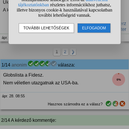
Ukrajna felosztásán a nyugat szerint?
A kelet bábú nekik a sakktáblán?
#Ukrajna
#felosztás
#Oroszország
#Baku
#Friedrich Merz
#Magyar Péter
ápr. 28. 08:52
1
2
❯
1/14
anonim
válasza:
Globslista a Fidesz.
0%
Nem véletlen utazgatnak az USA-ba.
ápr. 28. 08:55
Hasznos számodra ez a válasz?
2/14 A kérdező kommentje: