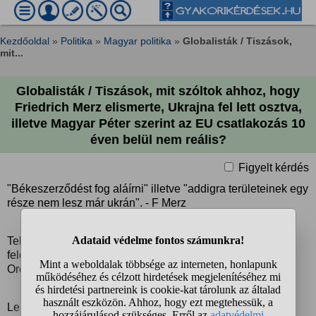
Kezdőoldal
»
Politika
»
Magyar politika
»
Globalisták / Tiszások,
mit...
Globalisták / Tiszások, mit szóltok ahhoz, hogy
Friedrich Merz elismerte, Ukrajna fel lett osztva,
illetve Magyar Péter szerint az EU csatlakozás 10
éven belül nem reális?
Figyelt kérdés
"Békeszerződést fog aláírni" illetve "addigra területeinek egy
része nem lesz már ukrán". - F Merz
Tehát kiderült, hogy Oroszország és a NATO már rég
felosztotta Ukrajnát titokban? Vagy az EU feladja a harcot
Oroszországgal?
Lehet hogy túl kéne lépni Jugoszlávia, Csehszlovákia és