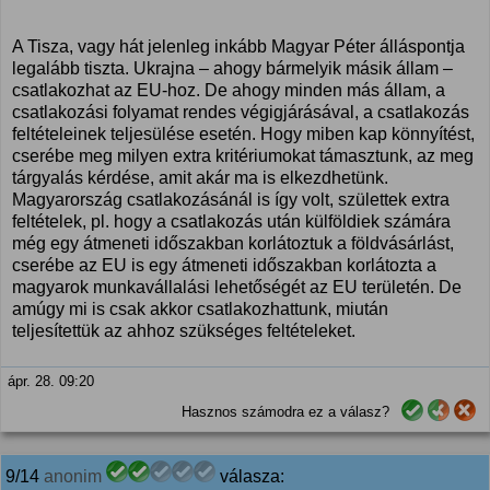
A Tisza, vagy hát jelenleg inkább Magyar Péter álláspontja
legalább tiszta. Ukrajna – ahogy bármelyik másik állam –
csatlakozhat az EU-hoz. De ahogy minden más állam, a
csatlakozási folyamat rendes végigjárásával, a csatlakozás
feltételeinek teljesülése esetén. Hogy miben kap könnyítést,
cserébe meg milyen extra kritériumokat támasztunk, az meg
tárgyalás kérdése, amit akár ma is elkezdhetünk.
Magyarország csatlakozásánál is így volt, születtek extra
feltételek, pl. hogy a csatlakozás után külföldiek számára
még egy átmeneti időszakban korlátoztuk a földvásárlást,
cserébe az EU is egy átmeneti időszakban korlátozta a
magyarok munkavállalási lehetőségét az EU területén. De
amúgy mi is csak akkor csatlakozhattunk, miután
teljesítettük az ahhoz szükséges feltételeket.
ápr. 28. 09:20
Hasznos számodra ez a válasz?
9/14
anonim
válasza: