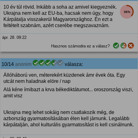
10 év túl rövid. Inkább a soha az amivel kiegyeznék.
36%
Ukrajna nem kell az EU-ba, hacsak nem úgy, hogy
Kárpátalja visszakerül Magyarországhoz. Én ezt a
feltételt szabnám, azért cserébe megszavaznám.
ápr. 28. 09:22
Hasznos számodra ez a válasz?
10/14
anonim
válasza:
Állóháború ven, méterekért küzdenek ámr évek óta. Egy
utcát nem haladnak elöre / nap
Alá kéne írnibazt a krva békediktátumot... oroszország viszi,
amit visz
Ukrajna meg lehet sokáig nem csatlakozik még, de
azbország gyarmatosításában élen kell járnunk. Legalább
kárpátalján, ahol kulturális gyarmatosítást is kell csinálnunk.