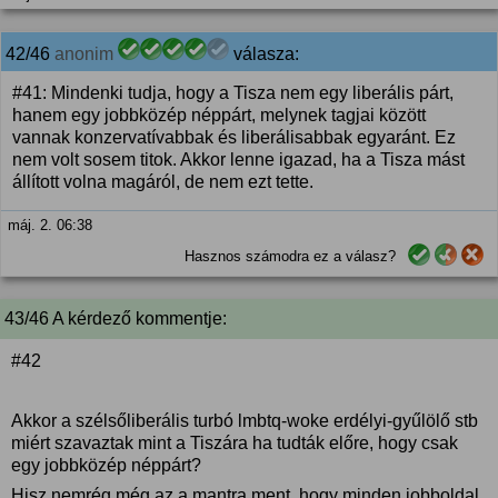
42/46
anonim
válasza:
#41: Mindenki tudja, hogy a Tisza nem egy liberális párt,
hanem egy jobbközép néppárt, melynek tagjai között
vannak konzervatívabbak és liberálisabbak egyaránt. Ez
nem volt sosem titok. Akkor lenne igazad, ha a Tisza mást
állított volna magáról, de nem ezt tette.
máj. 2. 06:38
Hasznos számodra ez a válasz?
43/46 A kérdező kommentje:
#42
Akkor a szélsőliberális turbó lmbtq-woke erdélyi-gyűlölő stb
miért szavaztak mint a Tiszára ha tudták előre, hogy csak
egy jobbközép néppárt?
Hisz nemrég még az a mantra ment, hogy minden jobboldal