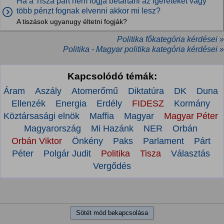
Ha a Tisza párt nem fogja betartani az igéreteket vagy
több pénzt fognak elvenni akkor mi lesz?
A tiszások ugyanugy éltetni fogják?
Politika főkategória kérdései »
Politika - Magyar politika kategória kérdései »
Kapcsolódó témák:
Áram
Aszály
Atomerőmű
Diktatúra
DK
Duna
Ellenzék
Energia
Erdély
FIDESZ
Kormány
Köztársasági elnök
Maffia
Magyar
Magyar Péter
Magyarország
Mi Hazánk
NER
Orbán
Orbán Viktor
Önkény
Paks
Parlament
Párt
Péter
Polgár Judit
Politika
Tisza
Választás
Vergődés
Sötét mód bekapcsolása