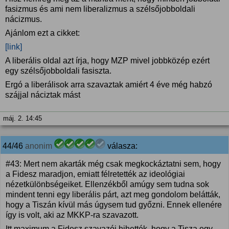
fasizmus és ami nem liberalizmus a szélsőjobboldali
nácizmus.
Ajánlom ezt a cikket:
[link]
A liberális oldal azt írja, hogy MZP mivel jobbközép ezért
egy szélsőjobboldali fasiszta.
Ergó a liberálisok arra szavaztak amiért 4 éve még habzó
szájjal náciztak mást
máj. 2. 14:45
44/46
anonim
válasza:
#43: Mert nem akarták még csak megkockáztatni sem, hogy
a Fidesz maradjon, emiatt félretették az ideológiai
nézetkülönbségeiket. Ellenzékből amúgy sem tudna sok
mindent tenni egy liberális párt, azt meg gondolom belátták,
hogy a Tiszán kívül más úgysem tud győzni. Ennek ellenére
így is volt, aki az MKKP-ra szavazott.
Itt maximum a Fidesz szavazói hihették, hogy a Tisza egy