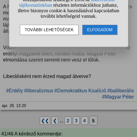
A hvg, atv, 444, telex stb kommentelői persze őrjöngenek és
ment az ordenáré fröcsögés és mocskolódás az erdélyi
magyarok felé részükről. A topkomment (közel félezer
lájkkal) azt írta, hogy "Azonnal elvenni a magyar
állampolgárságot az összestől!"
Viszont akármennyire ment a tombolás és lincshangulat az
erdélyi magyarok ellen, minden hiába. Magyar Péter
elmondása szerint semmit nem vesz el tőlük.
Liberálisként nem érzed magad átverve?
#Erdély
#liberalizmus
#Demokratikus Koalíció
#balliberális
#Magyar Péter
ápr. 28. 13:20
❮❮
❮
...
2
3
4
5
41/46 A kérdező kommentje: