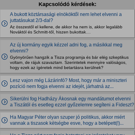
Kapcsolódó kérdések:
A bukott köztársasági elnököktől nem lehet elvenni a
juttatásukat 2/3-dal?
Az összestől el kellene, de akkor ha nem is, akkor legalább
Nováktól és Schmitt-től, hiszen bukottak....
Az új kormány egyik kézzel adni fog, a másikkal meg
elvenni?
Gyönyörűen hangzik a Tisza programja és bár elég szkeptikus
voltam, de rájuk szavaztam. Szerintetek mennyire valóságos,
hogy ezek az ígéretek mind betartásra kerülnek?
Lesz vajon még Lázárinfó? Most, hogy már a miniszteri
pozíció nem fogja elvenni az idejét, járhatná az...
Sikerülni fog Hadházy Ákosnak egy mandátumot elvenni
a Tiszától és esetleg ezzel győzelemre segíteni a Fideszt?
Ha Magyar Péter olyan szuper jó politikus, akkor miért
vannak a tiszasok kètségbe esve, hogy a betépett(!)...