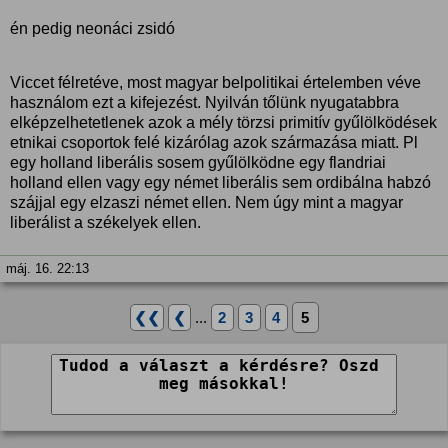
én pedig neonáci zsidó
Viccet félretéve, most magyar belpolitikai értelemben véve
használom ezt a kifejezést. Nyilván tőlünk nyugatabbra
elképzelhetetlenek azok a mély törzsi primitív gyűlölködések
etnikai csoportok felé kizárólag azok származása miatt. Pl
egy holland liberális sosem gyűlölködne egy flandriai
holland ellen vagy egy német liberális sem ordibálna habzó
szájjal egy elzaszi német ellen. Nem úgy mint a magyar
liberálist a székelyek ellen.
máj. 16. 22:13
❮❮
❮
...
2
3
4
5