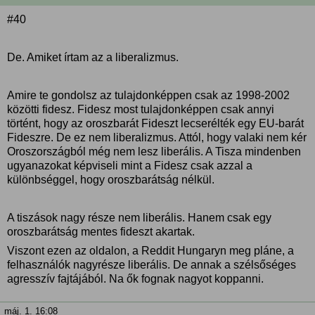
#40
De. Amiket írtam az a liberalizmus.
Amire te gondolsz az tulajdonképpen csak az 1998-2002
közötti fidesz. Fidesz most tulajdonképpen csak annyi
történt, hogy az oroszbarát Fideszt lecserélték egy EU-barát
Fideszre. De ez nem liberalizmus. Attól, hogy valaki nem kér
Oroszországból még nem lesz liberális. A Tisza mindenben
ugyanazokat képviseli mint a Fidesz csak azzal a
különbséggel, hogy oroszbarátság nélkül.
A tiszások nagy része nem liberális. Hanem csak egy
oroszbarátság mentes fideszt akartak.
Viszont ezen az oldalon, a Reddit Hungaryn meg pláne, a
felhasználók nagyrésze liberális. De annak a szélsőséges
agresszív fajtájából. Na ők fognak nagyot koppanni.
máj. 1. 16:08