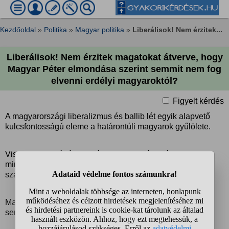
Kezdőoldal
»
Politika
»
Magyar politika
»
Liberálisok! Nem érzitek...
Liberálisok! Nem érzitek magatokat átverve, hogy
Magyar Péter elmondása szerint semmit nem fog
elvenni erdélyi magyaroktól?
Figyelt kérdés
A magyarországi liberalizmus és ballib lét egyik alapvető
kulcsfontosságú eleme a határontúli magyarok gyűlölete.
Viszont most néhány kevés DK szavazót kivéve szinte
minden határontúli magyargyűlölő liberális a TiSza pártra
szavazott.
Magyar Péter már első sajtótájékoztatóján elmondta, hogy
semmit nem fog elvenni az erdélyi magyaroktól.