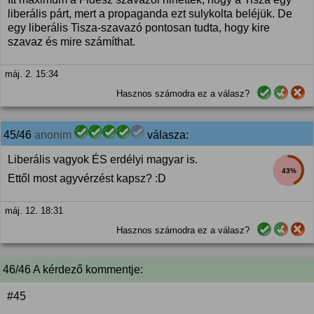
liberális párt, mert a propaganda ezt sulykolta beléjük. De
egy liberális Tisza-szavazó pontosan tudta, hogy kire
szavaz és mire számíthat.
máj. 2. 15:34
Hasznos számodra ez a válasz?
45/46
anonim
válasza:
Liberális vagyok ÉS erdélyi magyar is.
43%
Ettől most agyvérzést kapsz? :D
máj. 12. 18:31
Hasznos számodra ez a válasz?
46/46 A kérdező kommentje:
#45