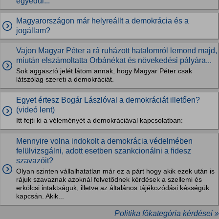
egyedül...
Magyarországon már helyreállt a demokrácia és a
jogállam?
Vajon Magyar Péter a rá ruházott hatalomról lemond majd,
miután elszámoltatta Orbánékat és növekedési pályára...
Sok aggasztó jelét látom annak, hogy Magyar Péter csak
látszólag szereti a demokráciát.
Egyet értesz Bogár Lászlóval a demokráciát illetően?
(videó lent)
Itt fejti ki a véleményét a demokráciával kapcsolatban:
Mennyire volna indokolt a demokrácia védelmében
felülvizsgálni, adott esetben szankcionálni a fidesz
szavazóit?
Olyan szinten vállalhatatlan már ez a párt hogy akik ezek után is
rájuk szavaznak azoknál felvetődnek kérdések a szellemi és
erkölcsi intaktságuk, illetve az általános tájékozódási késségük
kapcsán. Akik...
Politika főkategória kérdései »