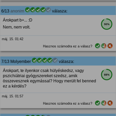
6/13
anonim
válasza:
Árokpart b+... :D
90%
Nem, nem volt.
máj. 15. 01:42
Hasznos számodra ez a válasz?
7/13 Molyember
válasza:
Árokpart, te ilyenkor csak hülyéskedsz, vagy
88%
pszichiátriai gyógyszereket szedsz, amik
összevesznek egymással? Hogy merült fel benned
ez a kérdés?
máj. 15. 01:57
Hasznos számodra ez a válasz?