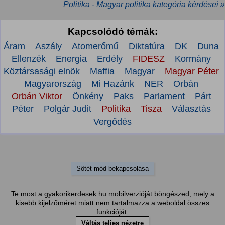
Politika - Magyar politika kategória kérdései »
Kapcsolódó témák:
Áram
Aszály
Atomerőmű
Diktatúra
DK
Duna
Ellenzék
Energia
Erdély
FIDESZ
Kormány
Köztársasági elnök
Maffia
Magyar
Magyar Péter
Magyarország
Mi Hazánk
NER
Orbán
Orbán Viktor
Önkény
Paks
Parlament
Párt
Péter
Polgár Judit
Politika
Tisza
Választás
Vergődés
Sötét mód bekapcsolása
Te most a gyakorikerdesek.hu mobilverzióját böngészed, mely a
kisebb kijelzőméret miatt nem tartalmazza a weboldal összes
funkcióját.
Váltás teljes nézetre