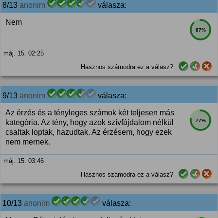
8/13
anonim
válasza:
Nem
87%
máj. 15. 02:25
Hasznos számodra ez a válasz?
9/13
anonim
válasza:
Az érzés és a tényleges számok két teljesen más
77%
kategória. Az tény, hogy azok szívfájdalom nélkül
csaltak loptak, hazudtak. Az érzésem, hogy ezek
nem mernek.
máj. 15. 03:46
Hasznos számodra ez a válasz?
10/13
anonim
válasza: