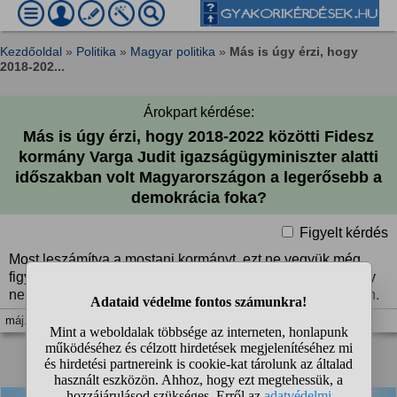
Kezdőoldal
»
Politika
»
Magyar politika
»
Más is úgy érzi, hogy
2018-202...
Árokpart kérdése:
Más is úgy érzi, hogy 2018-2022 közötti Fidesz
kormány Varga Judit igazságügyminiszter alatti
időszakban volt Magyarországon a legerősebb a
demokrácia foka?
Figyelt kérdés
Most leszámítva a mostani kormányt, ezt ne vegyük még
figyelembe mert 2 napja vannak még csak kormányon , így
nem tudunk még véleményt mondani róluk ennek tükrében.
máj. 14. 23:35
1
2
❯