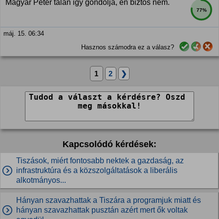
Magyar Péter talán igy gondolja, én biztos nem.
77%
máj. 15. 06:34
Hasznos számodra ez a válasz?
1
2
❯
Kapcsolódó kérdések:
Tiszások, miért fontosabb nektek a gazdaság, az
infrastruktúra és a közszolgáltatások a liberális
alkotmányos...
Hányan szavazhattak a Tiszára a programjuk miatt és
hányan szavazhattak pusztán azért mert ők voltak