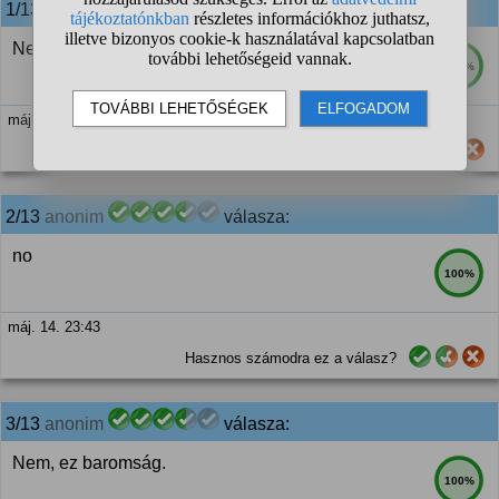
1/13
anonim
válasza:
Nem
100%
máj. 14. 23:38
Hasznos számodra ez a válasz?
2/13
anonim
válasza:
no
100%
máj. 14. 23:43
Hasznos számodra ez a válasz?
3/13
anonim
válasza:
Nem, ez baromság.
100%