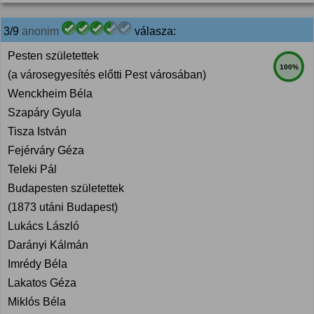
3/9
anonim
válasza:
Pesten születettek
100%
(a városegyesítés előtti Pest városában)
Wenckheim Béla
Szapáry Gyula
Tisza István
Fejérváry Géza
Teleki Pál
Budapesten születettek
(1873 utáni Budapest)
Lukács László
Darányi Kálmán
Imrédy Béla
Lakatos Géza
Miklós Béla