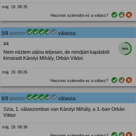
máj. 19. 08:35
Hasznos számodra ez a válasz?
5/9
anonim
válasza:
#4
50%
Nem néztem utána teljesen, de mindjárt kapásból
kimaradt Károlyi Mihály, Orbán Viktor.
máj. 19. 09:26
Hasznos számodra ez a válasz?
6/9
anonim
válasza:
Szia, 1. válaszomban van Károlyi Mihály, a 3.-ban Orbán
Viktor
máj. 19. 09:38
Hasznos számodra ez a válasz?