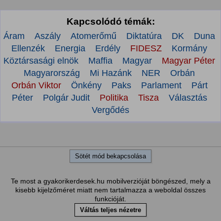
Kapcsolódó témák:
Áram
Aszály
Atomerőmű
Diktatúra
DK
Duna
Ellenzék
Energia
Erdély
FIDESZ
Kormány
Köztársasági elnök
Maffia
Magyar
Magyar Péter
Magyarország
Mi Hazánk
NER
Orbán
Orbán Viktor
Önkény
Paks
Parlament
Párt
Péter
Polgár Judit
Politika
Tisza
Választás
Vergődés
Sötét mód bekapcsolása
Te most a gyakorikerdesek.hu mobilverzióját böngészed, mely a
kisebb kijelzőméret miatt nem tartalmazza a weboldal összes
funkcióját.
Váltás teljes nézetre