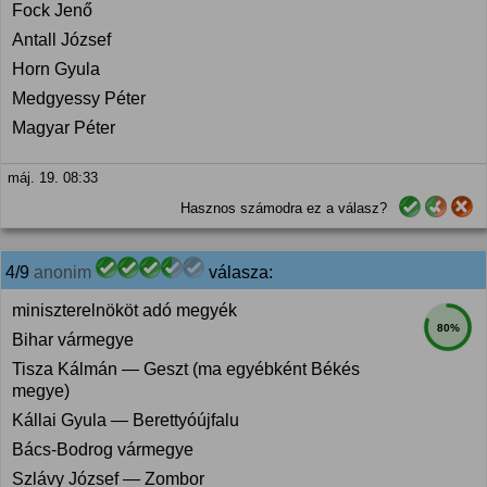
Fock Jenő
Antall József
Horn Gyula
Medgyessy Péter
Magyar Péter
máj. 19. 08:33
Hasznos számodra ez a válasz?
4/9
anonim
válasza:
miniszterelnököt adó megyék
80%
Bihar vármegye
Tisza Kálmán — Geszt (ma egyébként Békés
megye)
Kállai Gyula — Berettyóújfalu
Bács-Bodrog vármegye
Szlávy József — Zombor