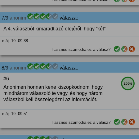
7/9
anonim
válasza:
A 4. válaszból kimaradt azé elejéről, hogy “két”
máj. 19. 09:38
Hasznos számodra ez a válasz?
8/9
anonim
válasza:
#6
100%
Anonimen honnan kéne kiszopkodnom, hogy
mindhárom válaszoló te vagy, és hogy három
válaszból kell összelegózni az információt.
máj. 19. 09:51
Hasznos számodra ez a válasz?