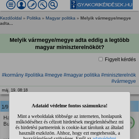
Kezdőoldal
»
Politika
»
Magyar politika
»
Melyik vármegye/megye
adta...
Melyik vármegye/megye adta eddig a legtöbb
magyar miniszterelnököt?
Figyelt kérdés
#kormány
#politika
#megye
#magyar politika
#miniszterelnök
#vármegye
máj. 19. 08:18
1/9
anonim
válasza:
Ha Budapestet nem számítjuk ide (mert amúgy
100%
Budapest a befutó), akkor Pest