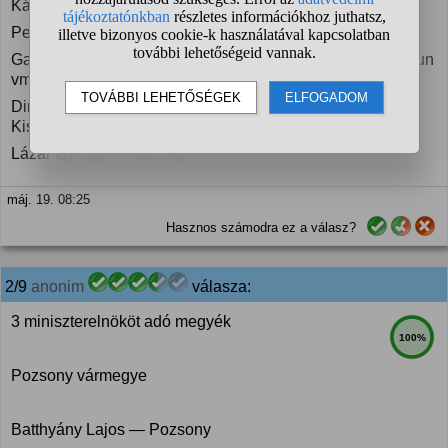
Károlyi Mihály — Fót
Peidl Gyula — Ráckeve
Garbai Sándor — Kiskunhalas (akkor Pest-Pilis-Solt-Kiskun
vm.)
Dinnyés Lajos — Dunaegyháza (akkor Pest-Pilis-Solt-
Kiskun vm.)
Lázár György — Isaszeg
máj. 19. 08:25
Hasznos számodra ez a válasz?
2/9
anonim
válasza:
3 miniszterelnököt adó megyék
100%
Pozsony vármegye
Batthyány Lajos — Pozsony