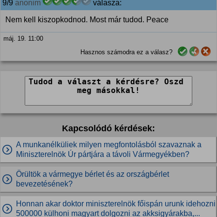
9/9
anonim
válasza:
Nem kell kiszopkodnod. Most már tudod. Peace
máj. 19. 11:00
Hasznos számodra ez a válasz?
Kapcsolódó kérdések:
A munkanélküliek milyen megfontolásból szavaznak a
Miniszterelnök Úr pártjára a távoli Vármegyékben?
Örültök a vármegye bérlet és az országbérlet
bevezetésének?
Honnan akar doktor miniszterelnök főispán urunk idehozni
500000 külhoni magyart dolgozni az akksigyárakba,...