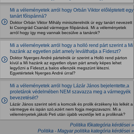
Mi a véleményetek arról hogy Orbán Viktor előléptetett egy
tanárt főispánná?
Doktor Orbán Viktor Mihály miniszterelnök úr egy tanárt nevezett
ki Csongrád Csanád vármegye főipánává. Mi a véleményetek
arról hogy így meg vannak becsülve a tanárok?
Mi a véleményetek arról hogy a holló rend párt szerint a Mi
hazánk az egyetlen párt amely leválthatja a Fideszt?
Doktor Nyerges André pártelnök úr szerint a Holló rend párton
kívül a Mi hazánk az egyetlen olyan párt amely képes lehet
legyőzni a Fideszt,a balos ellenzék megszünt létezni.
Egyetértetek Nyerges André úrral?
Mi a véleményetek arról hogy Lázár János bejelentette,a
proletárok védelmében NEM szavazza meg a vármegyék
bevezetését?
Lázár János szerint sérti a komcsik és prolik érzékeny kis lelkét a
vármegye és ispán szó,ezért nem fogja megszavazni. Mi a
véleményetek,jákob Peti után újabb vezetője lett a proliknak?
Politika főkategória kérdései »
Politika - Magyar politika kategória kérdései »