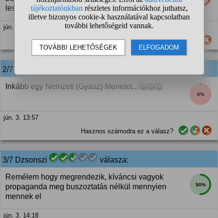
lesz:(((
jún. 3. 13:50
Hasznos számodra ez a válasz?
2/7
anonim
válasza:
Inkább egy Nemzeti (Gyász) Menetet...🤔🤔🤔
0%
jún. 3. 13:57
Hasznos számodra ez a válasz?
3/7 Dzsonszi
válasza:
Remélem hogy megrendezik, kíváncsi vagyok
50%
propaganda meg buszoztatás nélkül mennyien
mennek el
jún. 3. 14:18