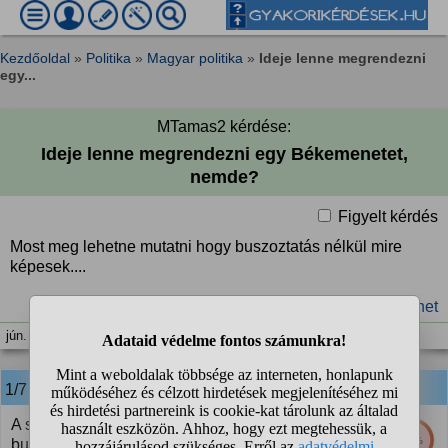
Kezdőoldal
»
Politika
»
Magyar politika
»
Ideje lenne megrendezni
egy...
MTamas2 kérdése:
Ideje lenne megrendezni egy Békemenetet,
nemde?
Figyelt kérdés
Most meg lehetne mutatni hogy buszoztatás nélkül mire
képesek....
#FIDESZ
#Orbán Viktor
#békemenet
jún. 3. 13:27
1/7
anonim
válasza:
A székelyeknek már nem tudnak közpénzből
48%
buszokat rendelni, meg szalámit adni, így nehéz