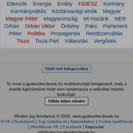
Ellenzék
Energia
Erdély
FIDESZ
Kormány
Kormányváltás
Köztársasági elnök
Magyar
Magyar Péter
Magyarország
Mi Hazánk
NER
Orbán
Orbán Viktor
Önkény
Paks
Parlament
Péter
Politika
Propaganda
Rendszerváltás
Tisza
Tisza Párt
Választás
Vergődés
Sötét mód bekapcsolása
Te most a gyakorikerdesek.hu mobilverzióját böngészed, mely a
kisebb kijelzőméret miatt nem tartalmazza a weboldal összes
funkcióját.
Váltás teljes nézetre
Minden jog fenntartva © 2026, www.gyakorikerdesek.hu
GYIK
|
Szabályzat
|
Jogi nyilatkozat
|
Adatvédelem
|
Cookie beállítások
|
WebMinute Kft.
|
Facebook
| Kapcsolat:
info(kukac)gyakorikerdesek.hu