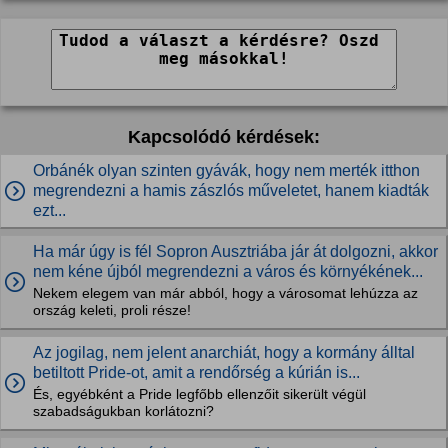
Kapcsolódó kérdések:
Orbánék olyan szinten gyávák, hogy nem merték itthon
megrendezni a hamis zászlós műveletet, hanem kiadták
ezt...
Ha már úgy is fél Sopron Ausztriába jár át dolgozni, akkor
nem kéne újból megrendezni a város és környékének...
Nekem elegem van már abból, hogy a városomat lehúzza az
ország keleti, proli része!
Az jogilag, nem jelent anarchiát, hogy a kormány álltal
betiltott Pride-ot, amit a rendőrség a kúrián is...
És, egyébként a Pride legfőbb ellenzőit sikerült végül
szabadságukban korlátozni?