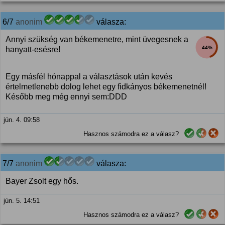
6/7
anonim
válasza:
Annyi szükség van békemenetre, mint üvegesnek a
44%
hanyatt-esésre!
Egy másfél hónappal a választások után kevés
értelmetlenebb dolog lehet egy fidkányos békemenetnél!
Később meg még ennyi sem:DDD
jún. 4. 09:58
Hasznos számodra ez a válasz?
7/7
anonim
válasza:
Bayer Zsolt egy hős.
jún. 5. 14:51
Hasznos számodra ez a válasz?