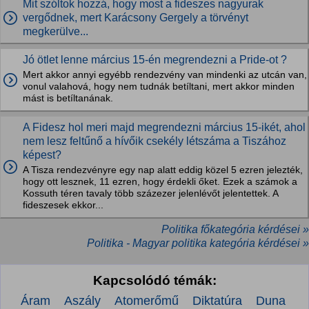
Mit szóltok hozzá, hogy most a fideszes nagyurak
vergődnek, mert Karácsony Gergely a törvényt
megkerülve...
Jó ötlet lenne március 15-én megrendezni a Pride-ot ?
Mert akkor annyi egyébb rendezvény van mindenki az utcán van,
vonul valahová, hogy nem tudnák betíltani, mert akkor minden
mást is betíltanának.
A Fidesz hol meri majd megrendezni március 15-ikét, ahol
nem lesz feltűnő a hívőik csekély létszáma a Tiszához
képest?
A Tisza rendezvényre egy nap alatt eddig közel 5 ezren jelezték,
hogy ott lesznek, 11 ezren, hogy érdekli őket. Ezek a számok a
Kossuth téren tavaly több százezer jelenlévőt jelentettek. A
fideszesek ekkor...
Politika főkategória kérdései »
Politika - Magyar politika kategória kérdései »
Kapcsolódó témák:
Áram
Aszály
Atomerőmű
Diktatúra
Duna