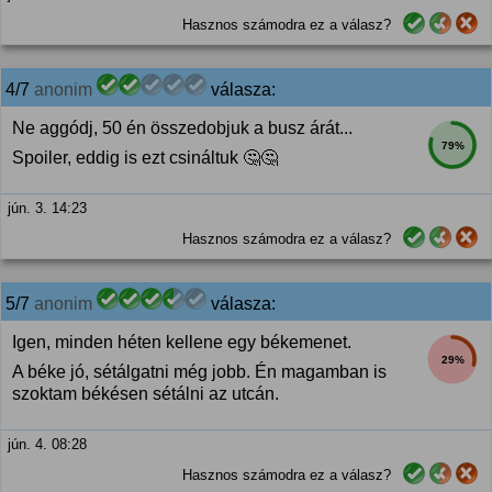
Hasznos számodra ez a válasz?
4/7
anonim
válasza:
Ne aggódj, 50 én összedobjuk a busz árát...
79%
Spoiler, eddig is ezt csináltuk 🤔🤔
jún. 3. 14:23
Hasznos számodra ez a válasz?
5/7
anonim
válasza:
Igen, minden héten kellene egy békemenet.
29%
A béke jó, sétálgatni még jobb. Én magamban is
szoktam békésen sétálni az utcán.
jún. 4. 08:28
Hasznos számodra ez a válasz?