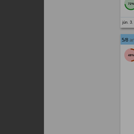
72
jún. 3.
5/8
a
48