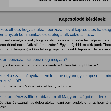
Kapcsolódó kérdések:
lképzelhető, hogy az ukrán pénzszállítóval kapcsolatos hatóság
ormányzati kommunikációs stratégia áll, célzottan az...
n reális esélye annak, hogy az időzítés és az intézkedés célja az ukrán-
rtot érintő narratívák alátámasztása? Egy az új 444-es cikk (amit Theo,
formátor fémjelez) a Gundalf-ügy legizgalmasabb fejezete. Ha összerak
krán pénzszállítós pénz még megvan?
gy azt is kivitte már offshore számlára Orbán Viktor jobbkeze?
zeket a szállítmányokat nem lehetne ugyanúgy lekapcsolni, min
énzszállítót?
udom, lehetne. Csak az akarat hiányzik hozzá.
z ukrán pénzszállító kirablása miatt Magyarországot mindenki m
ég aljas és szánalmas dolog utólag hozni egy rendeletet arra, hogy tör
csit...