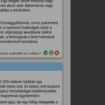
 Egy idegen állam entitása vagy
veres akció akár diplomáciai vagy
bítja a minősítést.
z Országgyűlésnek, nincs parlament,
án a nyomozó hatóságok (akár a
l, eljárásjogi akadályok nélkül
ak, a bíróságnak a fenti halmazat
esztést kell kiszabnia.
sznos számodra ez a válasz?
l 100 méterre találtak egy
lált mese volt, és képes volt leutazni
egész honvédséget riadóhelyzetbe
nós majommal egyetemben.
em igaz, de egy hétig rettegtette a