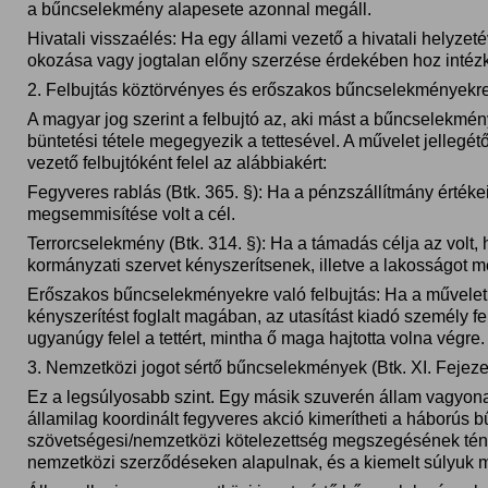
a bűncselekmény alapesete azonnal megáll.
Hivatali visszaélés: Ha egy állami vezető a hivatali helyzeté
okozása vagy jogtalan előny szerzése érdekében hoz intéz
​2. Felbujtás köztörvényes és erőszakos bűncselekményekre 
​A magyar jog szerint a felbujtó az, aki mást a bűncselekmé
büntetési tétele megegyezik a tettesével. A művelet jellegétő
vezető felbujtóként felel az alábbiakért:
​Fegyveres rablás (Btk. 365. §): Ha a pénzszállítmány érté
megsemmisítése volt a cél.
​Terrorcselekmény (Btk. 314. §): Ha a támadás célja az volt,
kormányzati szervet kényszerítsenek, illetve a lakosságot m
Erőszakos bűncselekményekre való felbujtás: Ha a művelet 
kényszerítést foglalt magában, az utasítást kiadó személy fe
ugyanúgy felel a tettért, mintha ő maga hajtotta volna végre.
​3. Nemzetközi jogot sértő bűncselekmények (Btk. XI. Fejeze
​Ez a legsúlyosabb szint. Egy másik szuverén állam vagyona 
államilag koordinált fegyveres akció kimerítheti a háborús
szövetségesi/nemzetközi kötelezettség megszegésének tény
nemzetközi szerződéseken alapulnak, és a kiemelt súlyuk mia