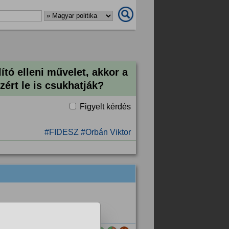
ító elleni művelet, akkor a
zért le is csukhatják?
Figyelt kérdés
#FIDESZ
#Orbán Viktor
őket xd