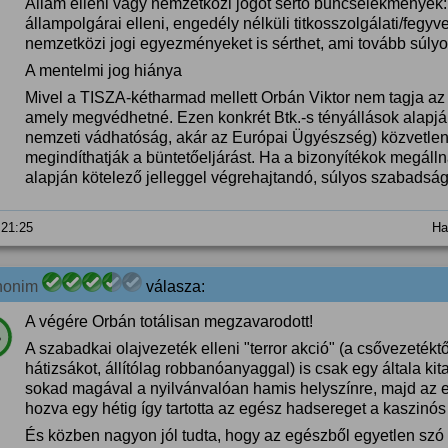
Állam elleni vagy nemzetközi jogot sértő bűncselekmények:
állampolgárai elleni, engedély nélküli titkosszolgálati/fegy
nemzetközi jogi egyezményeket is sérthet, ami tovább súlyos
A mentelmi jog hiánya
​Mivel a TISZA-kétharmad mellett Orbán Viktor nem tagja a
amely megvédhetné. Ezen konkrét Btk.-s tényállások alapj
nemzeti vádhatóság, akár az Európai Ügyészség) közvetlenü
megindíthatják a büntetőeljárást. Ha a bizonyítékok megálln
alapján kötelező jelleggel végrehajtandó, súlyos szabadságv
 21:25
Ha
nonim
válasza:
A végére Orbán totálisan megzavarodott!
%
A szabadkai olajvezeték elleni "terror akció" (a csővezetéktő
hátizsákot, állítólag robbanóanyaggal) is csak egy általa kita
sokad magával a nyilvánvalóan hamis helyszínre, majd az 
hozva egy hétig így tartotta az egész hadsereget a kaszi
És közben nagyon jól tudta, hogy az egészből egyetlen szó s