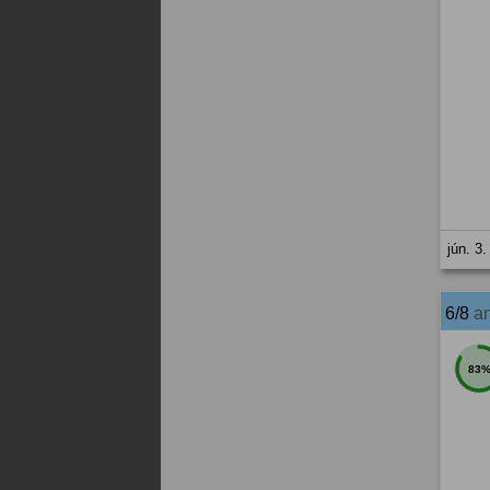
jún. 3.
6/8
a
83