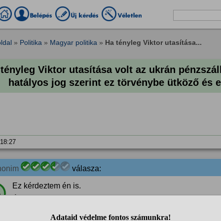
ldal
»
Politika
»
Magyar politika
»
Ha tényleg Viktor utasítása...
tényleg Viktor utasítása volt az ukrán pénzszáll
hatályos jog szerint ez törvénybe ütköző és e
 18:27
nonim
válasza:
Ez kérdeztem én is.
%
Átengedték a határon, aztán meg menőztek, hogy elkapták 