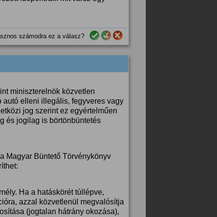
sznos számodra ez a válasz?
nt miniszterelnök közvetlen
 autó elleni illegális, fegyveres vagy
etközi jog szerint ez egyértelműen
g és jogilag is börtönbüntetés
 – a Magyar Büntető Törvénykönyv
íthet:
mély. Ha a hatáskörét túllépve,
cióra, azzal közvetlenül megvalósítja
rosítása (jogtalan hátrány okozása),