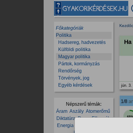
Kezdőo
Főkategóriák
Politika
Ha 
Hadsereg, hadvezetés
Külföldi politika
Magyar politika
Pártok, kormányzás
Rendőrség
Törvények, jog
Egyéb kérdések
jún. 3.
1/8
a
Népszerű témák:
Áram
Aszály
Atomerőmű
69
Diktatúra
Duna
Ellenzék
Energia
Erdély
FIDESZ
Kormány