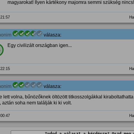
magyarokat! Ilyen kártékony majomra semmi szükség nincs
 21:57
Ha
nonim
válasza:
Egy civilizált országban igen...
%
 22:15
Ha
nonim
válasza:
 lett volna, bűnözőknek öltözött titkosszolgákkal kiraboltathatta
, aztán soha nem találják ki ki volt.
 00:47
Ha