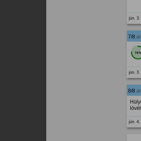
jún. 3.
7/8
a
76
jún. 3.
8/8
a
Hülye
lóvét
jún. 4.