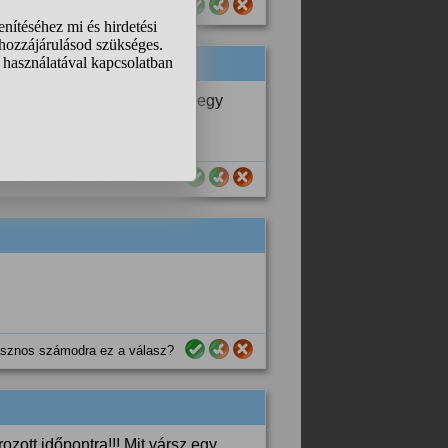
sznos számodra ez a válasz?
y elkövetésére azért, hogy egy
 is megáll.
sznos számodra ez a válasz?
sznos számodra ez a válasz?
zott időpontra!!! Mit vársz egy