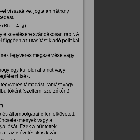
vel visszaélve, jogtalan hátrány
kedést.
(Btk. 14. §)
ny elkövetésére szándékosan rábír. A
l függően az utasítást kiadó politikai
keinek fegyveres megszerzése vagy
 hogy egy külföldi államot vagy
egfélemlítsék.
fegyveres támadást, rablást vagy
lbujtóként (szellemi szerzőként)
t)
és állampolgárai ellen elkövetett,
 bűncselekmények vagy a
állását. Ezek a bűntettek
tt az elévülésük is kizárt.