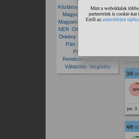
jún. 3.
Köztársasági elnök
Maffia
Magyar
Magyar Péter
2/8
a
Magyarország
Mi Hazánk
NER
Orbán
Orbán Viktor
Önkény
Paks
Parlament
71
Párt
Péter
Politika
Propaganda
jún. 3.
Rendszerváltás
Tisza
Választás
Vergődés
3/8
a
22
jún. 3.
4/8
a