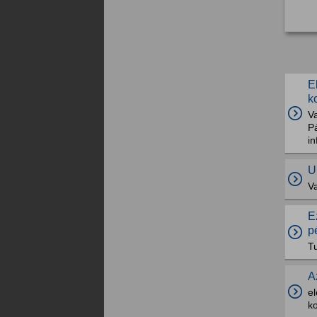
E
k
Va
Pá
in
U
Va
E
p
T
A
el
ko