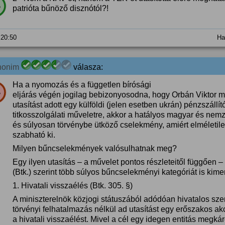
%
patrióta bűnöző disznótól?!
 20:50
Ha
nonim
válasza:
Ha a nyomozás és a független bírósági
%
eljárás végén jogilag bebizonyosodna, hogy Orbán Viktor mi
utasítást adott egy külföldi (jelen esetben ukrán) pénzszállító
titkosszolgálati műveletre, akkor a hatályos magyar és nemz
és súlyosan törvénybe ütköző cselekmény, amiért elméletile
szabható ki.
Milyen bűncselekmények valósulhatnak meg?
Egy ilyen utasítás – a művelet pontos részleteitől függően
(Btk.) szerint több súlyos bűncselekményi kategóriát is kimer
​1. Hivatali visszaélés (Btk. 305. §)
​A miniszterelnök közjogi státuszából adódóan hivatalos sze
törvényi felhatalmazás nélkül ad utasítást egy erőszakos ak
a hivatali visszaélést. Mivel a cél egy idegen entitás megká