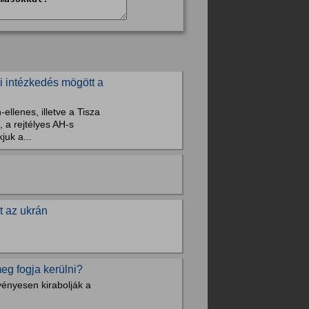
i intézkedés mögött a
ellenes, illetve a Tisza
 a rejtélyes AH-s
juk a...
t az ukrán
eg fogja kerülni?
vényesen kirabolják a