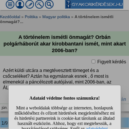
Kezdőoldal
»
Politika
»
Magyar politika
»
A történelem ismétli
önmagát?...
A történelem ismétli önmagát? Orbán
polgárháborút akar kirobbantani ismét, mint akart
2006-ban?
Figyelt kérdés
Azért küldi utcára a megtévesztett tömeget és a
csőcseléket? Aztán ha egymásnak esnek , ő most is
elmenekül a páncélozott autójával, mint 2006-ban, az
ÁLLÍTÓLAGOS szemkilövetéskor?
#tüntetés
#polgárháború
#Orbán
jún. 9. 06:37
1/9
anonim
válasza: