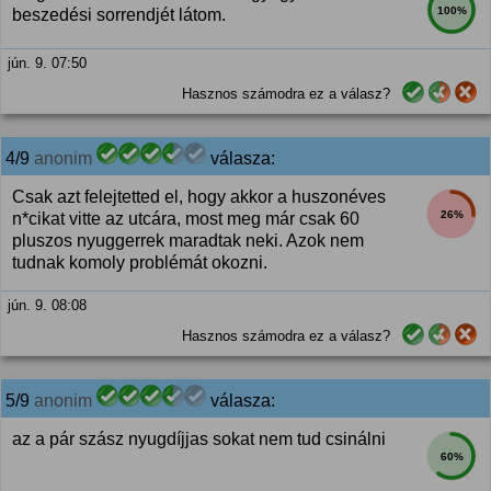
100%
beszedési sorrendjét látom.
jún. 9. 07:50
Hasznos számodra ez a válasz?
4/9
anonim
válasza:
Csak azt felejtetted el, hogy akkor a huszonéves
26%
n*cikat vitte az utcára, most meg már csak 60
pluszos nyuggerrek maradtak neki. Azok nem
tudnak komoly problémát okozni.
jún. 9. 08:08
Hasznos számodra ez a válasz?
5/9
anonim
válasza:
az a pár szász nyugdíjjas sokat nem tud csinálni
60%