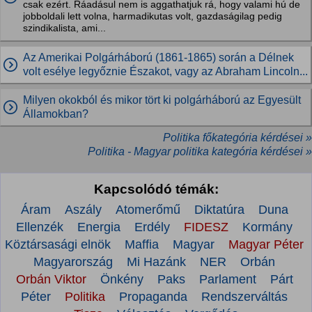
csak ezért. Ráadásul nem is aggathatjuk rá, hogy valami hú de
jobboldali lett volna, harmadikutas volt, gazdaságilag pedig
szindikalista, ami...
Az Amerikai Polgárháború (1861-1865) során a Délnek
volt esélye legyőznie Északot, vagy az Abraham Lincoln...
Milyen okokból és mikor tört ki polgárháború az Egyesült
Államokban?
Politika főkategória kérdései »
Politika - Magyar politika kategória kérdései »
Kapcsolódó témák:
Áram
Aszály
Atomerőmű
Diktatúra
Duna
Ellenzék
Energia
Erdély
FIDESZ
Kormány
Köztársasági elnök
Maffia
Magyar
Magyar Péter
Magyarország
Mi Hazánk
NER
Orbán
Orbán Viktor
Önkény
Paks
Parlament
Párt
Péter
Politika
Propaganda
Rendszerváltás