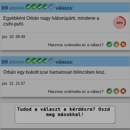
8/9
anonim
válasza:
Egyébként Orbán nagy háborúpárti, mindene a
33%
csihi-puhi.
jún. 10. 08:49
Hasznos számodra ez a válasz?
9/9
anonim
válasza:
Orbán egy bukott szar hamarosan bilincsben lesz.
jún. 12. 21:57
Hasznos számodra ez a válasz?