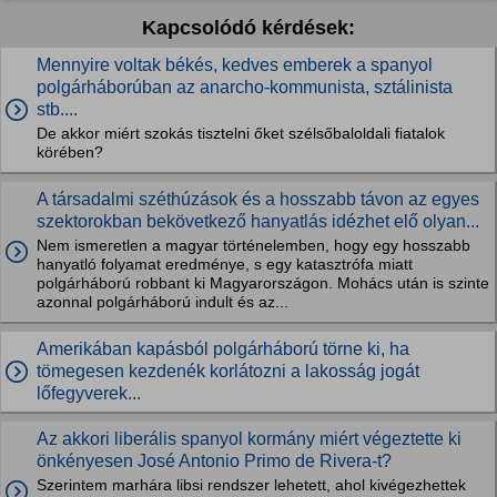
Kapcsolódó kérdések:
Mennyire voltak békés, kedves emberek a spanyol
polgárháborúban az anarcho-kommunista, sztálinista
stb....
De akkor miért szokás tisztelni őket szélsőbaloldali fiatalok
körében?
A társadalmi széthúzások és a hosszabb távon az egyes
szektorokban bekövetkező hanyatlás idézhet elő olyan...
Nem ismeretlen a magyar történelemben, hogy egy hosszabb
hanyatló folyamat eredménye, s egy katasztrófa miatt
polgárháború robbant ki Magyarországon. Mohács után is szinte
azonnal polgárháború indult és az...
Amerikában kapásból polgárháború törne ki, ha
tömegesen kezdenék korlátozni a lakosság jogát
lőfegyverek...
Az akkori liberális spanyol kormány miért végeztette ki
önkényesen José Antonio Primo de Rivera-t?
Szerintem marhára libsi rendszer lehetett, ahol kivégezhettek