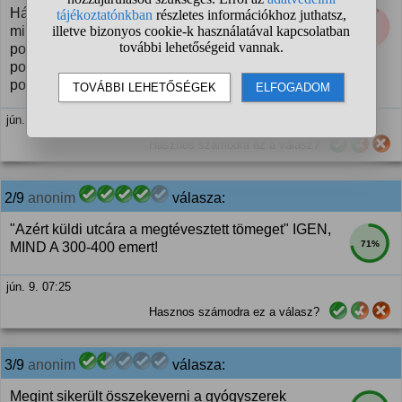
Hát, ha nincs egyetlen egy jóravaló
7%
miniszterelnökűr, aki elejét venné ennek a
polgárháborúnak és lecsukatná azokat, akik
polgárháborút akarnak kirobbantani, meg is érdemlitek a
polgárháborútokat.
jún. 9. 07:02
Hasznos számodra ez a válasz?
2/9
anonim
válasza:
"Azért küldi utcára a megtévesztett tömeget" IGEN,
71%
MIND A 300-400 emert!
jún. 9. 07:25
Hasznos számodra ez a válasz?
3/9
anonim
válasza:
Megint sikerült összekeverni a gyógyszerek