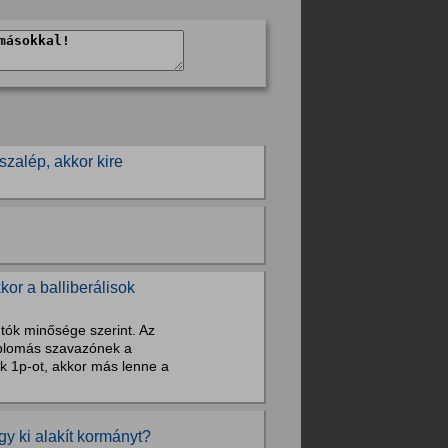
zalép, akkor kire
r a balliberálisok
tók minősége szerint. Az
diplomás szavazónek a
uk 1p-ot, akkor más lenne a
y ki alakít kormányt?