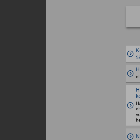
K
s
H
el
H
k
H
e
vo
h
N