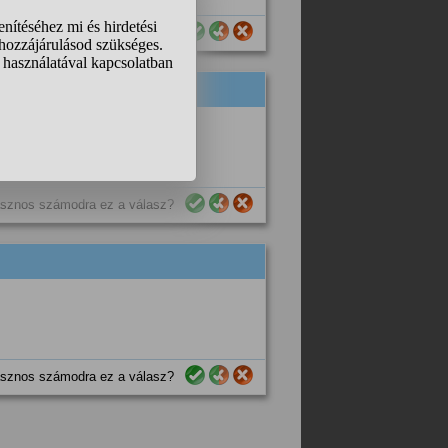
sznos számodra ez a válasz?
ó látni az intézkedéseit.
sznos számodra ez a válasz?
sznos számodra ez a válasz?