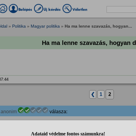
ldal
»
Politika
»
Magyar politika
»
Ha ma lenne szavazás, hogyan...
Ha ma lenne szavazás, hogyan d
 07:44
❮
1
2
3
anonim
válasza:
Fidesz.