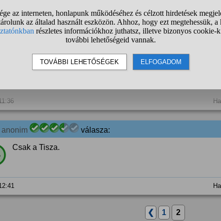
 09:22
Ha
3
anonim
válasza:
Mindig megborzongok az örömtől, hogy a Tisza nyert. Olyan j
%
Meg a szánalmas, hazaáruló fideszesek szűkölését.
 11:36
Ha
3
anonim
válasza:
Csak a Tisza.
%
 12:41
Ha
❮
1
2