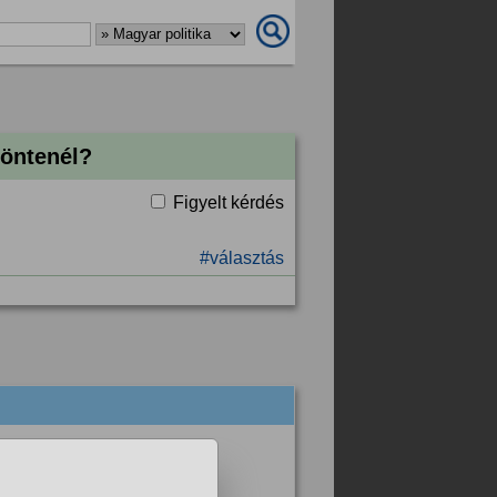
öntenél?
Figyelt kérdés
#választás