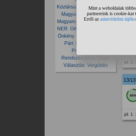
Köztársasági elnök
Maffia
júl. 1.
Magyar
Magyar Péter
Magyarország
Mi Hazánk
12/1
NER
Orbán
Orbán Viktor
Önkény
Paks
Parlament
Párt
Péter
Politika
79
Propaganda
Rendszerváltás
Tisza
júl. 1.
Választás
Vergődés
13/1
85
júl. 1.