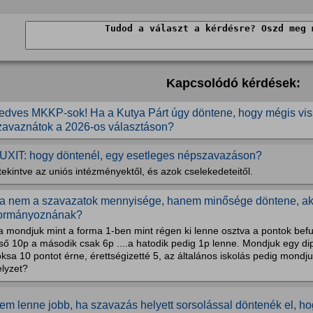
Kapcsolódó kérdések:
edves MKKP-sok! Ha a Kutya Párt úgy döntene, hogy mégis viss
zavaznátok a 2026-os választáson?
UXIT: hogy döntenél, egy esetleges népszavazáson?
tekintve az uniós intézményektől, és azok cselekedeteitől.
a nem a szavazatok mennyisége, hanem minősége döntene, akko
ormányoznának?
a mondjuk mint a forma 1-ben mint régen ki lenne osztva a pontok befu
lső 10p a második csak 6p ....a hatodik pedig 1p lenne. Mondjuk egy 
ksa 10 pontot érne, érettségizetté 5, az általános iskolás pedig mondj
elyzet?
em lenne jobb, ha szavazás helyett sorsolással döntenék el, hog