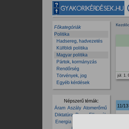
Kezdőo
Főkategóriák
Politika
Hadsereg, hadvezetés
Külföldi politika
Magyar politika
Pártok, kormányzás
Rendőrség
Törvények, jog
júl. 1.
Egyéb kérdések
Népszerű témák:
11/1
Áram
Aszály
Atomerőmű
Diktatúra
Duna
Ellenzék
3%
Energia
Erdély
FIDESZ
Kormány