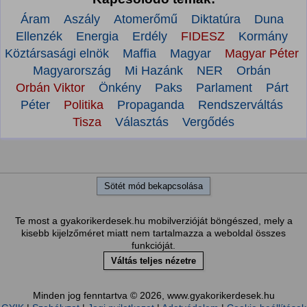
Áram
Aszály
Atomerőmű
Diktatúra
Duna
Ellenzék
Energia
Erdély
FIDESZ
Kormány
Köztársasági elnök
Maffia
Magyar
Magyar Péter
Magyarország
Mi Hazánk
NER
Orbán
Orbán Viktor
Önkény
Paks
Parlament
Párt
Péter
Politika
Propaganda
Rendszerváltás
Tisza
Választás
Vergődés
Sötét mód bekapcsolása
Te most a gyakorikerdesek.hu mobilverzióját böngészed, mely a
kisebb kijelzőméret miatt nem tartalmazza a weboldal összes
funkcióját.
Váltás teljes nézetre
Minden jog fenntartva © 2026, www.gyakorikerdesek.hu