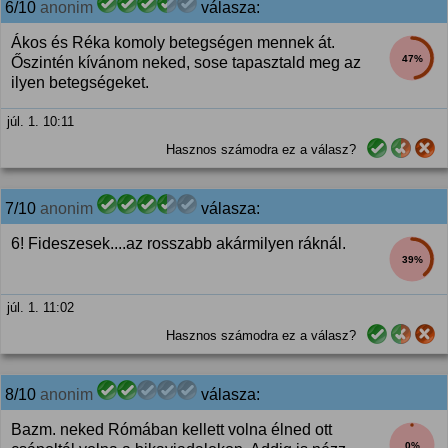
6/10
anonim
válasza:
Ákos és Réka komoly betegségen mennek át.
47%
Őszintén kívánom neked, sose tapasztald meg az
ilyen betegségeket.
júl. 1. 10:11
Hasznos számodra ez a válasz?
7/10
anonim
válasza:
6! Fideszesek....az rosszabb akármilyen ráknál.
39%
júl. 1. 11:02
Hasznos számodra ez a válasz?
8/10
anonim
válasza:
Bazm. neked Rómában kellett volna élned ott
0%