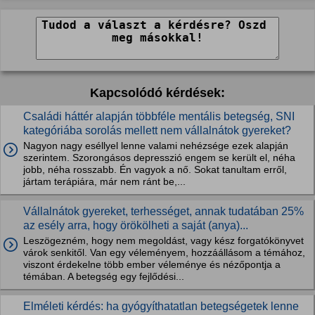
Kapcsolódó kérdések:
Családi háttér alapján többféle mentális betegség, SNI
kategóriába sorolás mellett nem vállalnátok gyereket?
Nagyon nagy eséllyel lenne valami nehézsége ezek alapján
szerintem. Szorongásos depresszió engem se került el, néha
jobb, néha rosszabb. Én vagyok a nő. Sokat tanultam erről,
jártam terápiára, már nem ránt be,...
Vállalnátok gyereket, terhességet, annak tudatában 25%
az esély arra, hogy örökölheti a saját (anya)...
Leszögezném, hogy nem megoldást, vagy kész forgatókönyvet
várok senkitől. Van egy véleményem, hozzáállásom a témához,
viszont érdekelne több ember véleménye és nézőpontja a
témában. A betegség egy fejlődési...
Elméleti kérdés: ha gyógyíthatatlan betegségetek lenne