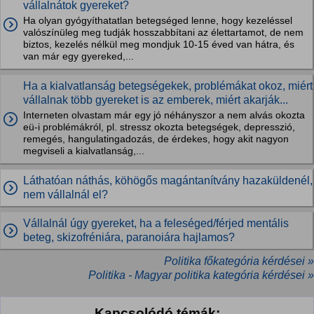
vállalnátok gyereket?
Ha olyan gyógyíthatatlan betegséged lenne, hogy kezeléssel
valószínüleg meg tudják hosszabbítani az élettartamot, de nem
biztos, kezelés nélkül meg mondjuk 10-15 éved van hátra, és
van már egy gyereked,...
Ha a kialvatlanság betegségekek, problémákat okoz, miért
vállalnak több gyereket is az emberek, miért akarják...
Interneten olvastam már egy jó néhányszor a nem alvás okozta
eü-i problémákról, pl. stressz okozta betegségek, depresszió,
remegés, hangulatingadozás, de érdekes, hogy akit nagyon
megviseli a kialvatlanság,...
Láthatóan náthás, köhögős magántanítvány hazaküldenél,
nem vállalnál el?
Vállalnál úgy gyereket, ha a feleséged/férjed mentális
beteg, skizofréniára, paranoiára hajlamos?
Politika főkategória kérdései »
Politika - Magyar politika kategória kérdései »
Kapcsolódó témák: