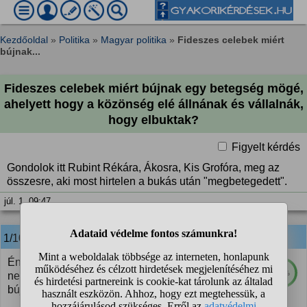
Kezdőoldal
»
Politika
»
Magyar politika
»
Fideszes celebek miért
bújnak...
Fideszes celebek miért bújnak egy betegség mögé,
ahelyett hogy a közönség elé állnának és vállalnák,
hogy elbuktak?
Figyelt kérdés
Gondolok itt Rubint Rékára, Ákosra, Kis Grofóra, meg az
összesre, aki most hirtelen a bukás után "megbetegedett".
júl. 1. 09:47
1/10
anonim
válasza:
Én nem vagyok fideszes, de azt kivánom, hogy
62%
neked sose kelljen ilyen szörnyű betegség mögé
bújnod. Gusztustalan, még a kérdésed is.