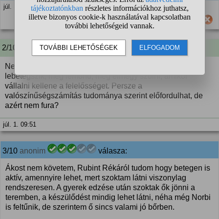
júl. 1. 09:48
Hasznos számodra ez a válasz?
2/10 A kérdező kommentje:
Nem már, hogy puszta véletlen, hogy most mindenki
lebetegszik, meg lemond, meg elmegy szülni, amikor
vállalni kellene a felelősséget. Persze a
valószínűségszámítás tudománya szerint előfordulhat, de
azért nem fura?
júl. 1. 09:51
3/10
anonim
válasza:
Ákost nem követem, Rubint Rékáról tudom hogy betegen is
aktív, amennyire lehet, mert szoktam látni viszonylag
rendszeresen. A gyerek edzése után szoktak ők jönni a
teremben, a készülődést mindig lehet látni, néha még Norbi
is feltűnik, de szerintem ő sincs valami jó bőrben.