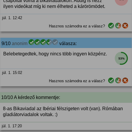
csápoltál volna a bikaviadalokon. Addig is nézz
ilyen videókat míg ki nem élheted a kárörömödet.
júl. 1. 12:42
Hasznos számodra ez a válasz?
9/10
anonim
válasza:
Belebetegedtek, hogy nincs több ingyen közpénz.
53%
júl. 1. 15:02
Hasznos számodra ez a válasz?
10/10 A kérdező kommentje:
8-as Bikaviadal az Ibériai félszigeten volt (van). Rómában
gladiátorviadalok voltak. :)
júl. 1. 17:20