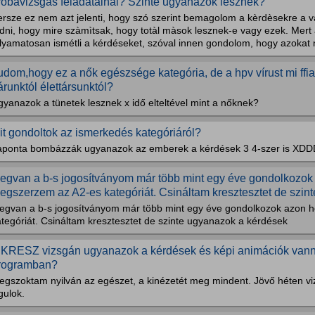
róbavizsgàs feladatainàl? Szinte ugyanazok lesznek?
ersze ez nem azt jelenti, hogy szó szerint bemagolom a kèrdèsekre a v
dni, hogy mire szàmìtsak, hogy totàl màsok lesznek-e vagy ezek. Mert a
olyamatosan ismétli a kérdéseket, szóval innen gondolom, hogy azokat 
udom,hogy ez a nők egészsége kategória, de a hpv vírust mi ffiak
árunktól élettársunktól?
yanazok a tünetek lesznek x idő elteltével mint a nőknek?
it gondoltok az ismerkedés kategóriáról?
aponta bombázzák ugyanazok az emberek a kérdések 3 4-szer is XDD
egvan a b-s jogosítványom már több mint egy éve gondolkozok
egszerzem az A2-es kategóriát. Csináltam kresztesztet de szint
egvan a b-s jogosítványom már több mint egy éve gondolkozok azon 
tegóriát. Csináltam kresztesztet de szinte ugyanazok a kérdések
 KRESZ vizsgán ugyanazok a kérdések és képi animációk vanna
rogramban?
egszoktam nyilván az egészet, a kinézetét meg mindent. Jövő héten v
gulok.