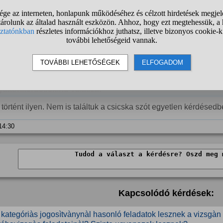
Daniel98
válasza:
nzisztens a moderáció.
 14:23
Ha
yakorikerdesek.hu válasza:
történt ilyen. Nem is találtuk a csicska szót egyetlen kérdésed
 14:30
Kapcsolódó kérdések:
 kategóriàs jogosìtvànynàl hasonló feladatok lesznek a vizsgàn i