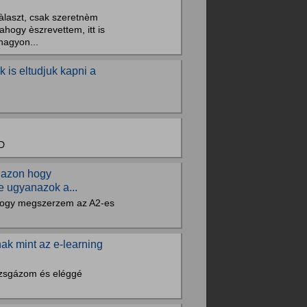
àlaszt, csak szeretnèm
hogy èszrevettem, itt is
nagyon...
 is eltudjuk kapni a
D
 azon hogy
e ugyanazok a...
hogy megszerzem az A2-es
k mint az e-learning
izsgázom és eléggé