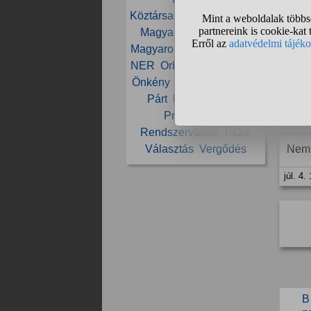
Köztársasági elnök
Maffia
Magyar
Magyar Péter
2/3 M
Magyarország
Mi Hazánk
Inko
NER
Orbán
Orbán Viktor
Önkény
Paks
Parlament
júl. 4.
Párt
Péter
Politika
Propaganda
3/3
G
Rendszerváltás
Tisza
Választás
Vergődés
Nem 
júl. 4.
B