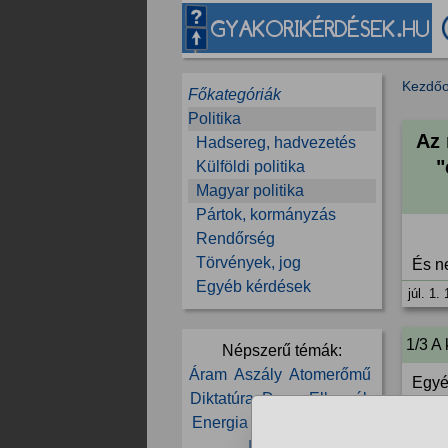
Kezdőo
Főkategóriák
Politika
Az 
Hadsereg, hadvezetés
"
Külföldi politika
Magyar politika
Pártok, kormányzás
Rendőrség
Törvények, jog
És ne
Egyéb kérdések
júl. 1.
1/3 A
Népszerű témák:
Áram
Aszály
Atomerőmű
Egyé
Diktatúra
Duna
Ellenzék
elvei
Energia
Erdély
FIDESZ
júl. 1.
Kormány