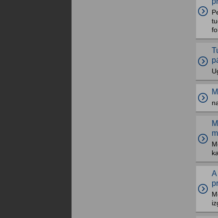
p
P
tu
f
T
p
Ug
M
n
M
m
M
ka
A
p
M
iz