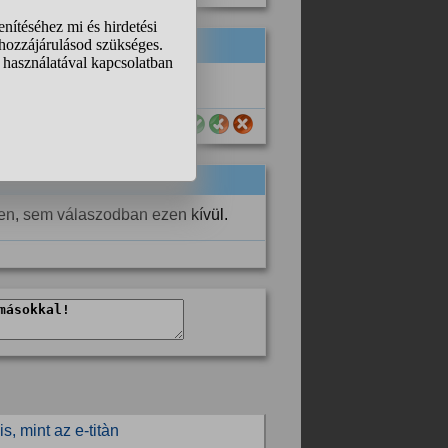
sznos számodra ez a válasz?
ben, sem válaszodban ezen kívül.
s, mint az e-titàn