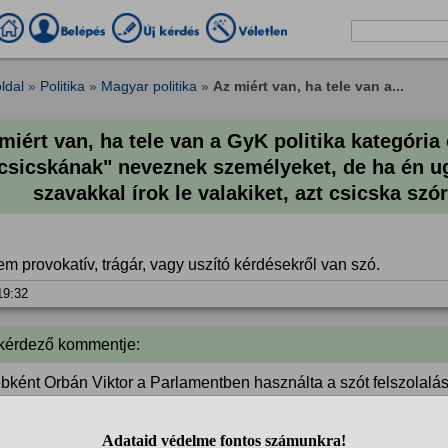
ldal
»
Politika
»
Magyar politika
»
Az miért van, ha tele van a...
miért van, ha tele van a GyK politika kategóri
csicskának" neveznek személyeket, de ha én u
szavakkal írok le valakiket, azt csicska szó
m provokatív, trágár, vagy uszító kérdésekről van szó.
 19:32
 kérdező kommentje:
bként Orbán Viktor a Parlamentben használta a szót felszolalás
 szerint Orbán Viktort letiltanák?
 19:36