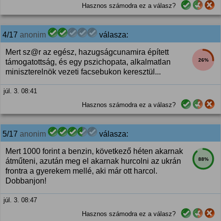
Hasznos számodra ez a válasz?
4/17
anonim
válasza:
Mert sz@r az egész, hazugságcunamira épített
26%
támogatottság, és egy pszichopata, alkalmatlan
miniszterelnök vezeti facsebukon keresztül...
júl. 3. 08:41
Hasznos számodra ez a válasz?
5/17
anonim
válasza:
Mert 1000 forint a benzin, következő héten akarnak
88%
átműteni, azután meg el akarnak hurcolni az ukrán
frontra a gyerekem mellé, aki már ott harcol.
Dobbanjon!
júl. 3. 08:47
Hasznos számodra ez a válasz?