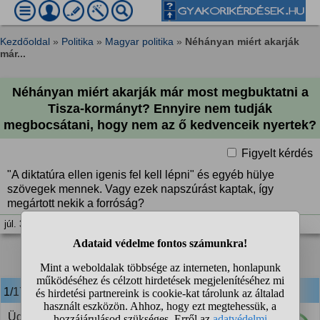
Kezdőoldal
»
Politika
»
Magyar politika
»
Néhányan miért akarják
már...
Néhányan miért akarják már most megbuktatni a
Tisza-kormányt? Ennyire nem tudják
megbocsátani, hogy nem az ő kedvenceik nyertek?
Figyelt kérdés
"A diktatúra ellen igenis fel kell lépni" és egyéb hülye
szövegek mennek. Vagy ezek napszúrást kaptak, így
megártott nekik a forróság?
júl. 3. 08:14
1
2
❯
1/17
anonim
válasza:
Üdv Magyarországon!