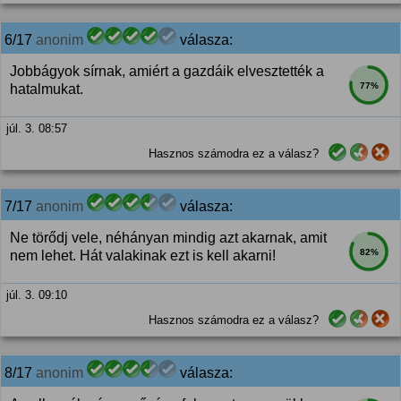
6/17
anonim
válasza:
Jobbágyok sírnak, amiért a gazdáik elvesztették a
77%
hatalmukat.
júl. 3. 08:57
Hasznos számodra ez a válasz?
7/17
anonim
válasza:
Ne törődj vele, néhányan mindig azt akarnak, amit
82%
nem lehet. Hát valakinak ezt is kell akarni!
júl. 3. 09:10
Hasznos számodra ez a válasz?
8/17
anonim
válasza: