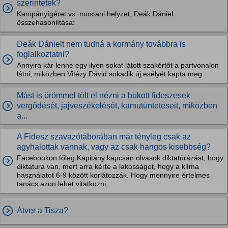
szerintetek?
Kampányígéret vs. mostani helyzet, Deák Dániel
összehasonlítása:
Deák Dánielt nem tudná a kormány továbbra is
foglalkoztatni?
Annyira kár lenne egy ilyen sokat látott szakértőt a partvonalon
látni, miközben Vitézy Dávid sokadik új esélyét kapta meg
Mást is örömmel tölt el nézni a bukott fideszesek
vergődését, jajveszékelését, kamutünteteseit, miközben
a...
A Fidesz szavazótáborában már tényleg csak az
agyhalottak vannak, vagy az csak hangos kisebbség?
Facebookon főleg Kapitány kapcsán olvasok diktatúrázást, hogy
diktatura van, mert arra kérte a lakosságot, hogy a klíma
használatot 6-9 között korlátozzák. Hogy mennyire értelmes
tanács azon lehet vitatkozni,...
Átver a Tisza?