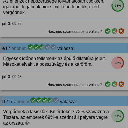
Az ellenzék népszerűsége folyamatosan csökken,
78%
igazából fogalmuk nincs mit kéne tenniük, ezért
vergődnek.
júl. 3. 09:26
Hasznos számodra ez a válasz?
9/17
anonim
válasza:
Egyesek időben felismerik az épülő diktatúra jeleit.
38%
Másokat elvakít a bosszúvágy és a káröröm.
júl. 3. 09:45
Hasznos számodra ez a válasz?
10/17
anonim
válasza:
Vergődnek a fasisztàk. Kit érdekel? 73% szavazna a
53%
Tiszára, az emberek 69%-a szerint áll pályára végre
az ország. 👍