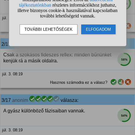
77%
júl. 3. 08:18
Hasznos számodra ez a válasz?
2/17 Mansour
válasza:
Csak a szokásos fideszes reflex: minden bűnünket
58%
kenjük rá a másik oldalra.
júl. 3. 08:19
Hasznos számodra ez a válasz?
3/17
anonim
válasza:
A gyász különböző fázisaiban vannak.
54%
júl. 3. 08:19