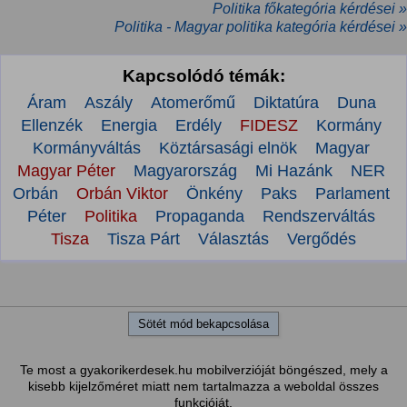
Politika főkategória kérdései »
Politika - Magyar politika kategória kérdései »
Kapcsolódó témák:
Áram
Aszály
Atomerőmű
Diktatúra
Duna
Ellenzék
Energia
Erdély
FIDESZ
Kormány
Kormányváltás
Köztársasági elnök
Magyar
Magyar Péter
Magyarország
Mi Hazánk
NER
Orbán
Orbán Viktor
Önkény
Paks
Parlament
Péter
Politika
Propaganda
Rendszerváltás
Tisza
Tisza Párt
Választás
Vergődés
Sötét mód bekapcsolása
Te most a gyakorikerdesek.hu mobilverzióját böngészed, mely a
kisebb kijelzőméret miatt nem tartalmazza a weboldal összes
funkcióját.