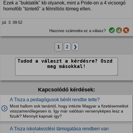
Ezek a "buktatók" kb olyanok, mint a Pride-on a 4 vicsorgó
homofób "tüntető" a félmilliós tömeg ellen.
júl. 3. 09:52
Hasznos számodra ez a válasz?
1
2
❯
Kapcsolódó kérdések:
A Tisza a pedagógusok bérét rendbe tette?
Most hallom sok tanártól, hogy intézte Magyar a fizetésemelést
visszamenőlegesen is. Így már valóban versenyképes lesz a
fizuik? Mennyit kapnak így?
A Tisza iskolakezdési támogatása rendben van