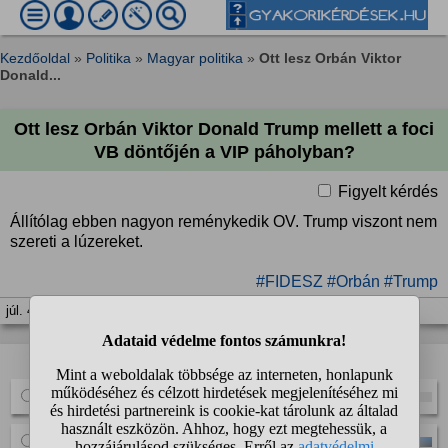
Kezdőoldal
»
Politika
»
Magyar politika
»
Ott lesz Orbán Viktor
Donald...
Ott lesz Orbán Viktor Donald Trump mellett a foci
VB döntőjén a VIP páholyban?
Figyelt kérdés
Állítólag ebben nagyon reménykedik OV. Trump viszont nem
szereti a lúzereket.
#FIDESZ
#Orbán
#Trump
júl. 4. 18:45
A kérdező szavazást indított:
Ott lesz Trump mellett
Nem lesz ott Trump mellett