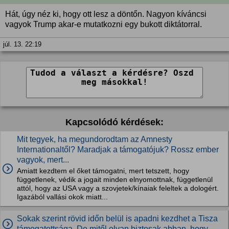
Hát, úgy néz ki, hogy ott lesz a döntőn. Nagyon kíváncsi
vagyok Trump akar-e mutatkozni egy bukott diktátorral.
júl. 13. 22:19
Kapcsolódó kérdések:
Mit tegyek, ha megundorodtam az Amnesty
Internationaltől? Maradjak a támogatójuk? Rossz ember
vagyok, mert...
Amiatt kezdtem el őket támogatni, mert tetszett, hogy
függetlenek, védik a jogait minden elnyomottnak, függetlenül
attól, hogy az USA vagy a szovjetek/kínaiak feleltek a dologért.
Igazából vallási okok miatt...
Sokak szerint rövid időn belül is apadni kezdhet a Tisza
támogatottsága. De mitől olyan biztosak abban, hogy...