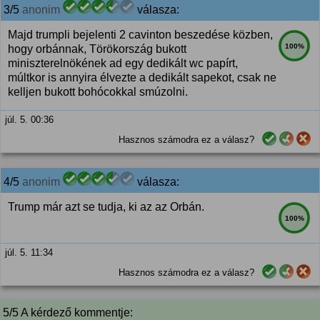
3/5
anonim
válasza:
Majd trumpli bejelenti 2 cavinton beszedése közben,
100%
hogy orbánnak, Törökország bukott
miniszterelnökének ad egy dedikált wc papírt,
múltkor is annyira élvezte a dedikált sapekot, csak ne
kelljen bukott bohócokkal smúzolni.
júl. 5. 00:36
Hasznos számodra ez a válasz?
4/5
anonim
válasza:
Trump már azt se tudja, ki az az Orbán.
100%
júl. 5. 11:34
Hasznos számodra ez a válasz?
5/5 A kérdező kommentje: