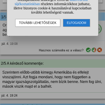
10 szavazat
1/5
anonim
válasza:
Orbán Viktor nem a vb hanem a börtön miatt
100%
aggódik. Trump le fogja Orbánt tartóztatni hogy
benyaljon Magyar Péternek.
júl. 4. 19:08
Hasznos számodra ez a válasz?
2/5 A kérdező kommentje:
Szerintem előbb-utóbb kimegy Amerikába és elfelejt
visszajönni. Azt fogja mondani, hogy nem független a
magyar igazságszolgáltatás, nem bízik benne. Nem fog ülni,
mások viszik majd el a balhét.
júl. 4. 19:24