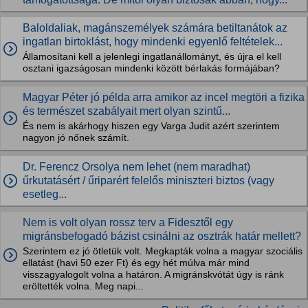
Baloldaliak, magánszemélyek számára betiltanátok az
ingatlan birtoklást, hogy mindenki egyenlő feltételek...
Államosítani kell a jelenlegi ingatlanállományt, és újra el kell
osztani igazságosan mindenki között bérlakás formájában?
Magyar Péter jó példa arra amikor az incel megtöri a fizika
és természet szabályait mert olyan szintű...
És nem is akárhogy hiszen egy Varga Judit azért szerintem
nagyon jó nőnek számít.
Dr. Ferencz Orsolya nem lehet (nem maradhat)
űrkutatásért / űriparért felelős miniszteri biztos (vagy
esetleg...
Nem is volt olyan rossz terv a Fidesztől egy
migránsbefogadó bázist csinálni az osztrák határ mellett?
Szerintem ez jó ötletük volt. Megkapták volna a magyar szociális
ellatást (havi 50 ezer Ft) és egy hét múlva már mind
visszagyalogolt volna a határon. A migránskvótát úgy is ránk
eröltették volna. Meg napi...