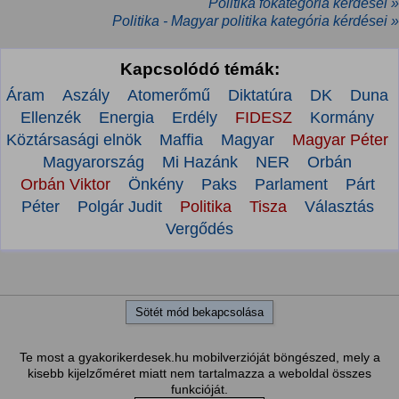
Politika főkategória kérdései »
Politika - Magyar politika kategória kérdései »
Kapcsolódó témák:
Áram
Aszály
Atomerőmű
Diktatúra
DK
Duna
Ellenzék
Energia
Erdély
FIDESZ
Kormány
Köztársasági elnök
Maffia
Magyar
Magyar Péter
Magyarország
Mi Hazánk
NER
Orbán
Orbán Viktor
Önkény
Paks
Parlament
Párt
Péter
Polgár Judit
Politika
Tisza
Választás
Vergődés
Sötét mód bekapcsolása
Te most a gyakorikerdesek.hu mobilverzióját böngészed, mely a
kisebb kijelzőméret miatt nem tartalmazza a weboldal összes
funkcióját.