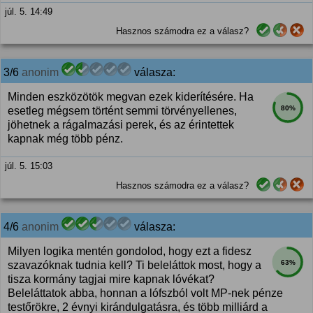
júl. 5. 14:49
Hasznos számodra ez a válasz?
3/6
anonim
válasza:
Minden eszközötök megvan ezek kiderítésére. Ha
80%
esetleg mégsem történt semmi törvényellenes,
jöhetnek a rágalmazási perek, és az érintettek
kapnak még több pénz.
júl. 5. 15:03
Hasznos számodra ez a válasz?
4/6
anonim
válasza:
Milyen logika mentén gondolod, hogy ezt a fidesz
63%
szavazóknak tudnia kell? Ti beleláttok most, hogy a
tisza kormány tagjai mire kapnak lóvékat?
Beleláttatok abba, honnan a lófszból volt MP-nek pénze
testőrökre, 2 évnyi kirándulgatásra, és több milliárd a