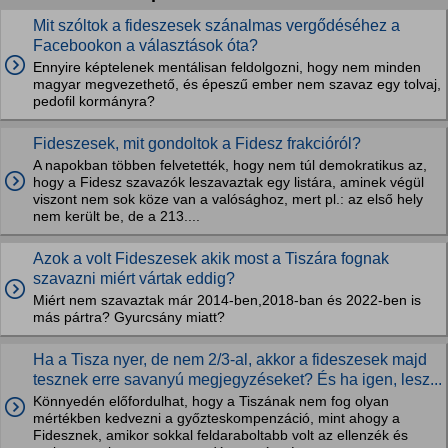
Mit szóltok a fideszesek szánalmas vergődéséhez a
Facebookon a választások óta?
Ennyire képtelenek mentálisan feldolgozni, hogy nem minden
magyar megvezethető, és épeszű ember nem szavaz egy tolvaj,
pedofil kormányra?
Fideszesek, mit gondoltok a Fidesz frakcióról?
A napokban többen felvetették, hogy nem túl demokratikus az,
hogy a Fidesz szavazók leszavaztak egy listára, aminek végül
viszont nem sok köze van a valósághoz, mert pl.: az első hely
nem került be, de a 213....
Azok a volt Fideszesek akik most a Tiszára fognak
szavazni miért vártak eddig?
Miért nem szavaztak már 2014-ben,2018-ban és 2022-ben is
más pártra? Gyurcsány miatt?
Ha a Tisza nyer, de nem 2/3-al, akkor a fideszesek majd
tesznek erre savanyú megjegyzéseket? És ha igen, lesz...
Könnyedén előfordulhat, hogy a Tiszának nem fog olyan
mértékben kedvezni a győzteskompenzáció, mint ahogy a
Fidesznek, amikor sokkal feldaraboltabb volt az ellenzék és