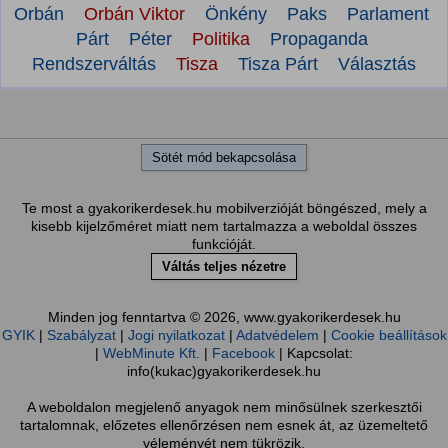
Orbán
Orbán Viktor
Önkény
Paks
Parlament
Párt
Péter
Politika
Propaganda
Rendszerváltás
Tisza
Tisza Párt
Választás
Sötét mód bekapcsolása
Te most a gyakorikerdesek.hu mobilverzióját böngészed, mely a
kisebb kijelzőméret miatt nem tartalmazza a weboldal összes
funkcióját.
Váltás teljes nézetre
Minden jog fenntartva © 2026, www.gyakorikerdesek.hu
GYIK
|
Szabályzat
|
Jogi nyilatkozat
|
Adatvédelem
|
Cookie beállítások
|
WebMinute Kft.
|
Facebook
| Kapcsolat:
info(kukac)gyakorikerdesek.hu
A weboldalon megjelenő anyagok nem minősülnek szerkesztői
tartalomnak, előzetes ellenőrzésen nem esnek át, az üzemeltető
véleményét nem tükrözik.