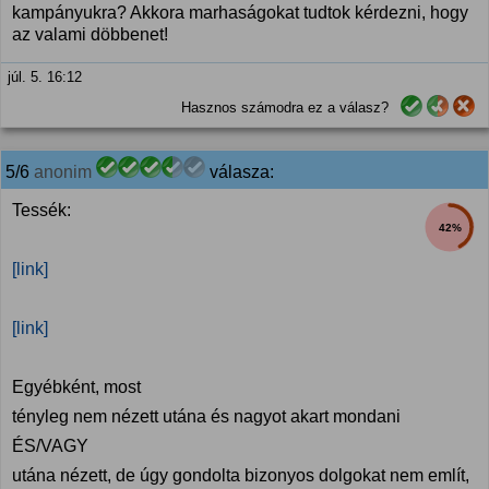
kampányukra? Akkora marhaságokat tudtok kérdezni, hogy
az valami döbbenet!
júl. 5. 16:12
Hasznos számodra ez a válasz?
5/6
anonim
válasza:
Tessék:
42%
[link]
[link]
Egyébként, most
tényleg nem nézett utána és nagyot akart mondani
ÉS/VAGY
utána nézett, de úgy gondolta bizonyos dolgokat nem említ,