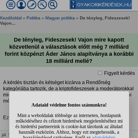
Kezdőoldal
»
Politika
»
Magyar politika
»
De tényleg, Fideszesek!
Vajon...
De tényleg, Fideszesek! Vajon mire kapott
közvetlenül a választások előtt még 7 milliárd
forint közpénzt Áder János alapítványa a korábbi
18 milliárd mellé?
Figyelt kérdés
A kérdés tisztán és kétséget kizárva a Rendőrség
kategóriába tartozik, de a kriptofideszesek a moderátorokkal
minden rendőrségre tartozó kérdést megpróbálnak áttetetni
més kategóriába.
Ez nem változtat a büntetőjogi felelősségen.
júl. 5. 14:40