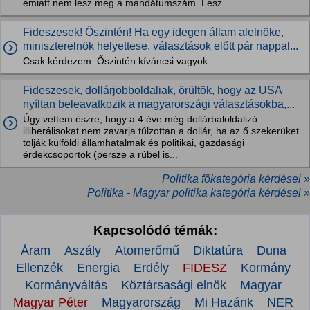
emiatt nem lesz meg a mandátumszám. Lesz...
Fideszesek! Őszintén! Ha egy idegen állam alelnöke,
miniszterelnök helyettese, választások előtt pár nappal...
Csak kérdezem. Őszintén kíváncsi vagyok.
Fideszesek, dollárjobboldaliak, örültök, hogy az USA
nyíltan beleavatkozik a magyarországi választásokba,...
Úgy vettem észre, hogy a 4 éve még dollárbaloldalizó
illiberálisokat nem zavarja túlzottan a dollár, ha az ő szekerüket
tolják külföldi államhatalmak és politikai, gazdasági
érdekcsoportok (persze a rúbel is...
Politika főkategória kérdései »
Politika - Magyar politika kategória kérdései »
Kapcsolódó témák:
Áram
Aszály
Atomerőmű
Diktatúra
Duna
Ellenzék
Energia
Erdély
FIDESZ
Kormány
Kormányváltás
Köztársasági elnök
Magyar
Magyar Péter
Magyarország
Mi Hazánk
NER