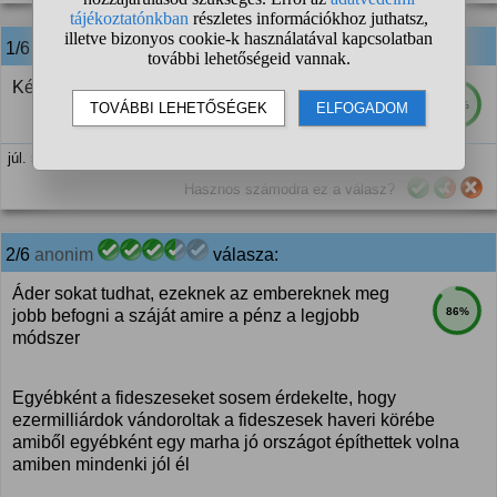
1/6
anonim
válasza:
Készültek a "hét szűk esztendő"-re.
78%
júl. 5. 14:48
Hasznos számodra ez a válasz?
2/6
anonim
válasza:
Áder sokat tudhat, ezeknek az embereknek meg
86%
jobb befogni a száját amire a pénz a legjobb
módszer
Egyébként a fideszeseket sosem érdekelte, hogy
ezermilliárdok vándoroltak a fideszesek haveri körébe
amiből egyébként egy marha jó országot építhettek volna
amiben mindenki jól él