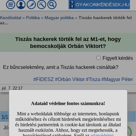
Kezdőoldal
»
Politika
»
Magyar politika
»
Tiszás hackerek törték fel
az...
Tiszás hackerek törték fel az M1-et, hogy
bemocskolják Orbán Viktort?
Figyelt kérdés
Ez bűncselekmény, amit a Tiszás hackerek csináltak?
#FIDESZ
#Orbán Viktor
#Tisza
#Magyar Péter
júl. 7. 22:17
1
2
❯
1/11
anonim
válasza:
Jól tették, kitüntetést érdemelnek.
84%