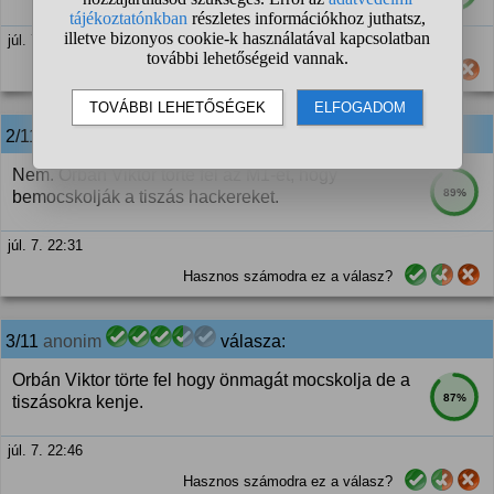
júl. 7. 22:19
Hasznos számodra ez a válasz?
2/11
anonim
válasza:
Nem. Orbán Viktor törte fel az M1-et, hogy
89%
bemocskolják a tiszás hackereket.
júl. 7. 22:31
Hasznos számodra ez a válasz?
3/11
anonim
válasza:
Orbán Viktor törte fel hogy önmagát mocskolja de a
87%
tiszásokra kenje.
júl. 7. 22:46
Hasznos számodra ez a válasz?