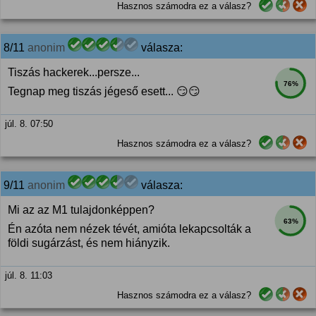
Hasznos számodra ez a válasz?
8/11
anonim
válasza:
Tiszás hackerek...persze...
76%
Tegnap meg tiszás jégeső esett... 😏😏
júl. 8. 07:50
Hasznos számodra ez a válasz?
9/11
anonim
válasza:
Mi az az M1 tulajdonképpen?
63%
Én azóta nem nézek tévét, amióta lekapcsolták a
földi sugárzást, és nem hiányzik.
júl. 8. 11:03
Hasznos számodra ez a válasz?