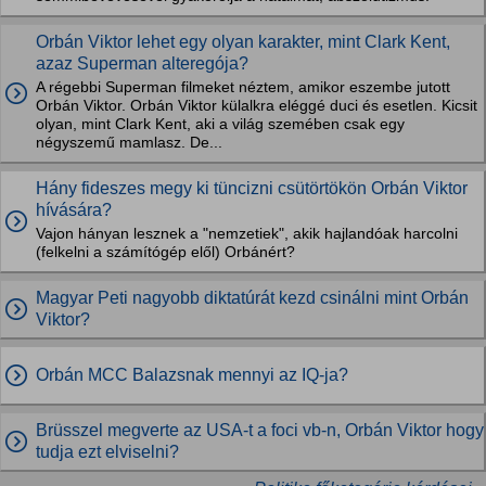
Orbán Viktor lehet egy olyan karakter, mint Clark Kent,
azaz Superman alteregója?
A régebbi Superman filmeket néztem, amikor eszembe jutott
Orbán Viktor. Orbán Viktor külalkra eléggé duci és esetlen. Kicsit
olyan, mint Clark Kent, aki a világ szemében csak egy
négyszemű mamlasz. De...
Hány fideszes megy ki tüncizni csütörtökön Orbán Viktor
hívására?
Vajon hányan lesznek a "nemzetiek", akik hajlandóak harcolni
(felkelni a számítógép elől) Orbánért?
Magyar Peti nagyobb diktatúrát kezd csinálni mint Orbán
Viktor?
Orbán MCC Balazsnak mennyi az IQ-ja?
Brüsszel megverte az USA-t a foci vb-n, Orbán Viktor hogy
tudja ezt elviselni?