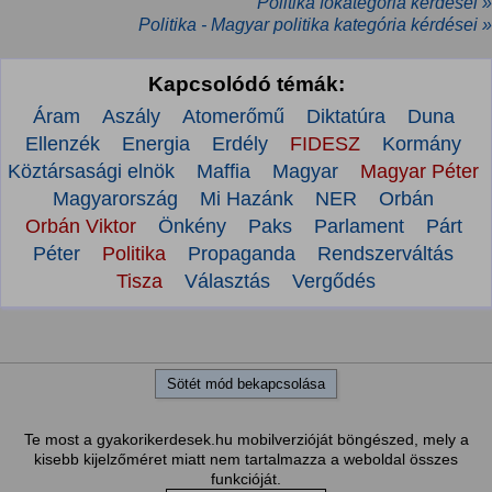
Politika főkategória kérdései »
Politika - Magyar politika kategória kérdései »
Kapcsolódó témák:
Áram
Aszály
Atomerőmű
Diktatúra
Duna
Ellenzék
Energia
Erdély
FIDESZ
Kormány
Köztársasági elnök
Maffia
Magyar
Magyar Péter
Magyarország
Mi Hazánk
NER
Orbán
Orbán Viktor
Önkény
Paks
Parlament
Párt
Péter
Politika
Propaganda
Rendszerváltás
Tisza
Választás
Vergődés
Sötét mód bekapcsolása
Te most a gyakorikerdesek.hu mobilverzióját böngészed, mely a
kisebb kijelzőméret miatt nem tartalmazza a weboldal összes
funkcióját.