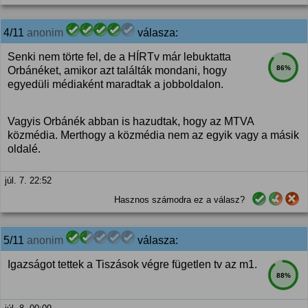
4/11
anonim
válasza:
Senki nem törte fel, de a HÍRTv már lebuktatta
86%
Orbánéket, amikor azt találták mondani, hogy
egyedüli médiaként maradtak a jobboldalon.
Vagyis Orbánék abban is hazudtak, hogy az MTVA
közmédia. Merthogy a közmédia nem az egyik vagy a másik
oldalé.
júl. 7. 22:52
Hasznos számodra ez a válasz?
5/11
anonim
válasza:
Igazságot tettek a Tiszások végre fügetlen tv az m1.
88%