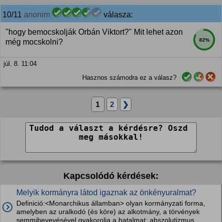
10/11
anonim
válasza:
"hogy bemocskolják Orbán Viktort?" Mit lehet azon
82%
még mocskolni?
júl. 8. 11:04
Hasznos számodra ez a válasz?
1
2
❯
Kapcsolódó kérdések:
Melyik kormányra látod igaznak az önkényuralmat?
Definició:<Monarchikus államban> olyan kormányzati forma,
amelyben az uralkodó (és köre) az alkotmány, a törvények
semmibevevésével gyakorolja a hatalmat; abszolutizmus.