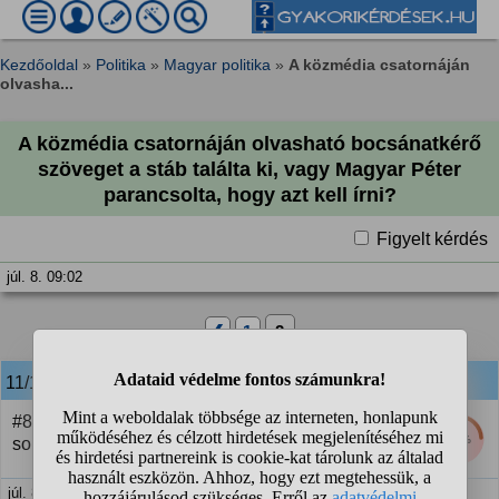
Kezdőoldal
»
Politika
»
Magyar politika
»
A közmédia csatornáján
olvasha...
A közmédia csatornáján olvasható bocsánatkérő
szöveget a stáb találta ki, vagy Magyar Péter
parancsolta, hogy azt kell írni?
Figyelt kérdés
júl. 8. 09:02
❮
1
2
11/18
anonim
válasza:
#8 Igen, a tiszás konteóhegyek miatt, amiket túl
24%
sokan elhittek.
júl. 8. 09:19