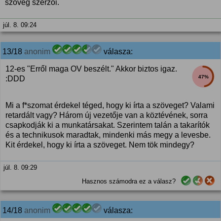
szöveg szerzői.
júl. 8. 09:24
13/18
anonim
válasza:
12-es "Erről maga OV beszélt." Akkor biztos igaz.
47%
:DDD
Mi a f*szomat érdekel téged, hogy ki írta a szöveget? Valami
retardált vagy? Három új vezetője van a köztévének, sorra
csapkodják ki a munkatársakat. Szerintem talán a takarítók
és a technikusok maradtak, mindenki más megy a levesbe.
Kit érdekel, hogy ki írta a szöveget. Nem tök mindegy?
júl. 8. 09:29
Hasznos számodra ez a válasz?
14/18
anonim
válasza: