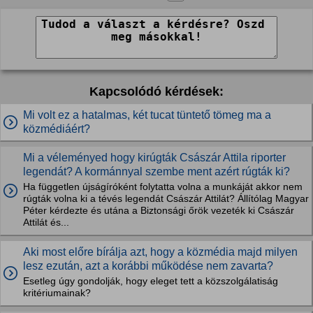
Kapcsolódó kérdések:
Mi volt ez a hatalmas, két tucat tüntető tömeg ma a
közmédiáért?
Mi a véleményed hogy kirúgták Császár Attila riporter
legendát? A kormánnyal szembe ment azért rúgták ki?
Ha független újságíróként folytatta volna a munkáját akkor nem
rúgták volna ki a tévés legendát Császár Attilát? Állítólag Magyar
Péter kérdezte és utána a Biztonsági őrök vezeték ki Császár
Attilát és...
Aki most előre bírálja azt, hogy a közmédia majd milyen
lesz ezután, azt a korábbi működése nem zavarta?
Esetleg úgy gondolják, hogy eleget tett a közszolgálatiság
kritériumainak?