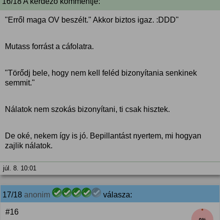
16/18 A kérdező kommentje:
"Erről maga OV beszélt." Akkor biztos igaz. :DDD"
Mutass forrást a cáfolatra.
"Törődj bele, hogy nem kell feléd bizonyítania senkinek
semmit."
Nálatok nem szokás bizonyítani, ti csak hisztek.
De oké, nekem így is jó. Bepillantást nyertem, mi hogyan
zajlik nálatok.
júl. 8. 10:01
17/18
anonim
válasza:
#16
0%