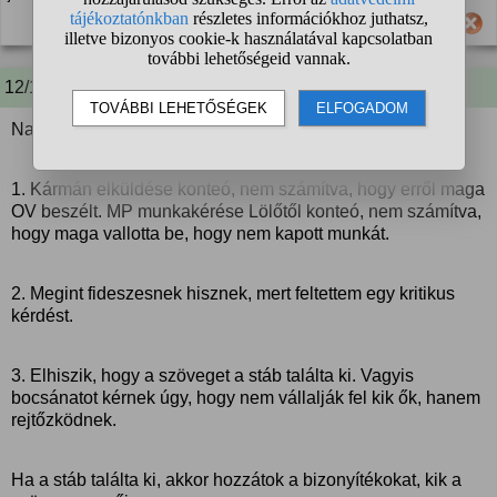
Hasznos számodra ez a válasz?
12/18 A kérdező kommentje:
Na foglaljuk össze az ide merészkedett tiszások nézeteit.
1. Kármán elküldése konteó, nem számítva, hogy erről maga
OV beszélt. MP munkakérése Lölőtől konteó, nem számítva,
hogy maga vallotta be, hogy nem kapott munkát.
2. Megint fideszesnek hisznek, mert feltettem egy kritikus
kérdést.
3. Elhiszik, hogy a szöveget a stáb találta ki. Vagyis
bocsánatot kérnek úgy, hogy nem vállalják fel kik ők, hanem
rejtőzködnek.
Ha a stáb találta ki, akkor hozzátok a bizonyítékokat, kik a