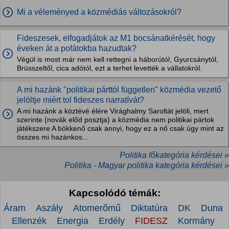
Mi a véleményed a közmédiás változásokról?
Fideszesek, elfogadjátok az M1 bocsánatkérését, hogy
éveken át a pofátokba hazudtak?
Végül is most már nem kell rettegni a háborútól, Gyurcsánytól,
Brüsszeltől, cica adótól, ezt a terhet levették a vállatokról.
A mi hazánk "politikai párttól független" közmédia vezető
jelöltje miért tol fideszes narratívát?
A mi hazánk a köztévé élére Virághalmy Saroltát jelöli, mert
szerinte (novák előd posztja) a közmédia nem politikai pártok
játékszere A bökkenő csak annyi, hogy ez a nő csak úgy mint az
összes mi hazánkos...
Politika főkategória kérdései »
Politika - Magyar politika kategória kérdései »
Kapcsolódó témák:
Áram
Aszály
Atomerőmű
Diktatúra
DK
Duna
Ellenzék
Energia
Erdély
FIDESZ
Kormány