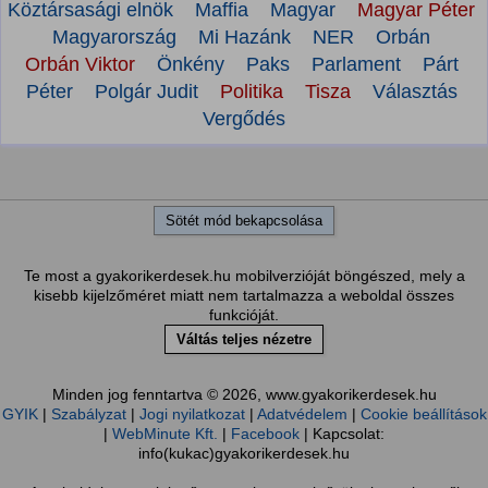
Köztársasági elnök
Maffia
Magyar
Magyar Péter
Magyarország
Mi Hazánk
NER
Orbán
Orbán Viktor
Önkény
Paks
Parlament
Párt
Péter
Polgár Judit
Politika
Tisza
Választás
Vergődés
Sötét mód bekapcsolása
Te most a gyakorikerdesek.hu mobilverzióját böngészed, mely a
kisebb kijelzőméret miatt nem tartalmazza a weboldal összes
funkcióját.
Váltás teljes nézetre
Minden jog fenntartva © 2026, www.gyakorikerdesek.hu
GYIK
|
Szabályzat
|
Jogi nyilatkozat
|
Adatvédelem
|
Cookie beállítások
|
WebMinute Kft.
|
Facebook
| Kapcsolat:
info(kukac)gyakorikerdesek.hu