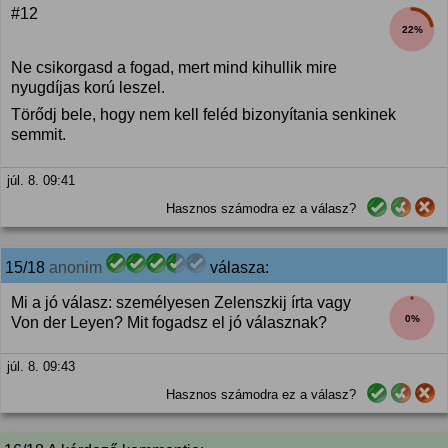
#12
22%
Ne csikorgasd a fogad, mert mind kihullik mire
nyugdíjas korú leszel.
Törődj bele, hogy nem kell feléd bizonyítania senkinek
semmit.
júl. 8. 09:41
Hasznos számodra ez a válasz?
15/18
anonim
válasza:
Mi a jó válasz: személyesen Zelenszkij írta vagy
0%
Von der Leyen? Mit fogadsz el jó válasznak?
júl. 8. 09:43
Hasznos számodra ez a válasz?