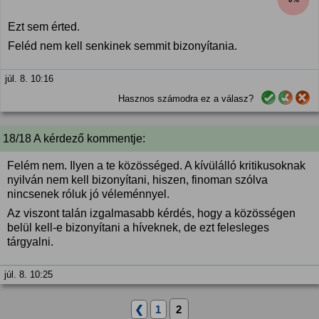
Ezt sem érted.
Feléd nem kell senkinek semmit bizonyítania.
júl. 8. 10:16
Hasznos számodra ez a válasz?
18/18 A kérdező kommentje:
Felém nem. Ilyen a te közösséged. A kívülálló kritikusoknak
nyilván nem kell bizonyítani, hiszen, finoman szólva
nincsenek róluk jó véleménnyel.
Az viszont talán izgalmasabb kérdés, hogy a közösségen
belül kell-e bizonyítani a híveknek, de ezt felesleges
tárgyalni.
júl. 8. 10:25
❮
1
2