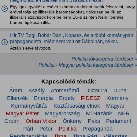
megmondó embernek mint Szakács Pesta?
Egy igazi gyökér a csávó számtalan dolgot tudok felsorolni, nagy
erővel tolja az illiberális baromságokat, tipikusan beillik az
illiberális szavazok köreibe nem EU-s szinten Nem liberális
hanem tipikusan illik...
Hír TV Bogi, Bohár Dani, Kopasz, és a többi kormánypárti
propagandista, miért nem volt ott Bábolnán, mikor...
Aztán sietve távozott.
Politika főkategória kérdései »
Politika - Magyar politika kategória kérdései »
Kapcsolódó témák:
Áram
Aszály
Atomerőmű
Diktatúra
Duna
Ellenzék
Energia
Erdély
FIDESZ
Kormány
Kormányváltás
Köztársasági elnök
Magyar
Magyar Péter
Magyarország
Mi Hazánk
NER
Orbán
Orbán Viktor
Önkény
Paks
Parlament
Párt
Péter
Politika
Propaganda
Rendszerváltás
Tisza
Tisza Párt
Választás