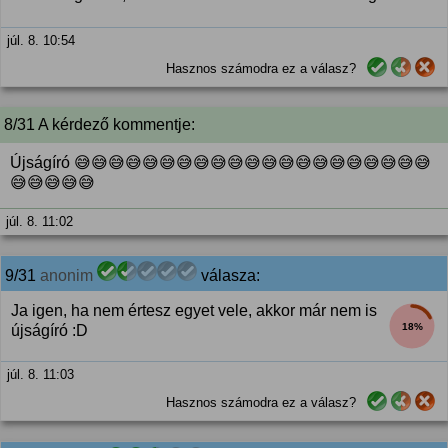
júl. 8. 10:54
Hasznos számodra ez a válasz?
8/31 A kérdező kommentje:
Újságíró 😅😅😅😅😅😅😅😅😅😅😅😅😅😅😅😅😅😅😅😅😅
😅😅😅😅😅
júl. 8. 11:02
9/31
anonim
válasza:
Ja igen, ha nem értesz egyet vele, akkor már nem is
18%
újságíró :D
júl. 8. 11:03
Hasznos számodra ez a válasz?