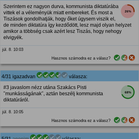
Szerintem ez nagyon durva, kommunista diktatúrába
26%
vittek el a véleményük miatt embereket. És most a
Tiszások gondolhatják, hogy őket úgysem viszik el,
de minden diktatúra így kezdődött, lesz majd olyan helyzet
amikor a többség csak azért lesz Tiszás, hogy nehogy
elvigyék.
júl. 8. 10:03
Hasznos számodra ez a válasz?
4/31 igazadvan
válasza:
#3 javaslom nézz utána Szakács Pisti
68%
"munkásságának", aztán beszélj kommunista
diktatúráról.
júl. 8. 10:05
Hasznos számodra ez a válasz?
5/31
anonim
válasza: