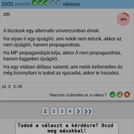
10/31
anonim
válasza:
#9!
16%
A tiszások egy alternatív univerzumban élnek.
Ha olyan ír egy újságíró, ami nekik nem tetszik, akkor az
nem újságíró, hanem propagandista.
Ha MP propagandáját tolja, akkor ő nem propagandista,
hanem független újságíró.
Ha egy vitában állítasz valamit, ami nekik kellemetlen és
még bizonyítani is tudod az igazadat, akkor te hazudsz.
júl. 8. 11:08
Hasznos számodra ez a válasz?
1
2
3
4
❯
❯❯