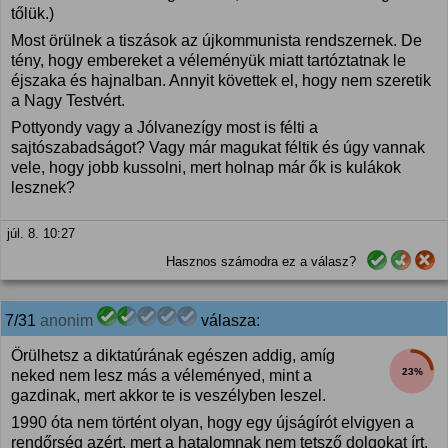
tőlük.)
Most örülnek a tiszások az újkommunista rendszernek. De
tény, hogy embereket a véleményük miatt tartóztatnak le
éjszaka és hajnalban. Annyit követtek el, hogy nem szeretik
a Nagy Testvért.
Pottyondy vagy a Jólvanezígy most is félti a
sajtószabadságot? Vagy már magukat féltik és úgy vannak
vele, hogy jobb kussolni, mert holnap már ők is kulákok
lesznek?
júl. 8. 10:27
Hasznos számodra ez a válasz?
7/31
anonim
válasza:
Örülhetsz a diktatúrának egészen addig, amíg
23%
neked nem lesz más a véleményed, mint a
gazdinak, mert akkor te is veszélyben leszel.
1990 óta nem történt olyan, hogy egy újságírót elvigyen a
rendőrség azért, mert a hatalomnak nem tetsző dolgokat írt.