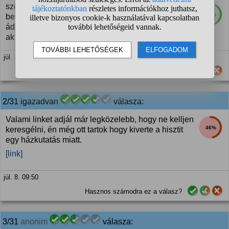
szeretnék hasonló híreket olvasni bayerről, bohárról,
72%
bede zsoltról, a kopaszról, csengéről, farhát
ádámról, deák daniról és a többi félkegyelműről,
akik elhitték, hogy érinthetetlenek
júl. 8. 09:46
Hasznos számodra ez a válasz?
2/31 igazadvan
válasza:
Valami linket adjál már legközelebb, hogy ne kelljen
46%
keresgélni, én még ott tartok hogy kiverte a hisztit
egy házkutatás miatt.
[link]
júl. 8. 09:50
Hasznos számodra ez a válasz?
3/31
anonim
válasza: