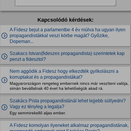
Kapcsolódó kérdések:
A Fidesz bejut a parlamentbe 4 év múlva ha ugyan ilyen
propagandistákkal veszi körbe magát? Győzike,
Dopeman...
Szakacs Istvan(fideszes propagandista) szerintetek kap
penzt a fidesztol?
Nem aggódik a Fidesz hogy elkezdték gyilkolászni a
korruptakat és a propagandistákat?
Magyarországon rengeteg embernek nincs már veszíteni valója,
simán bevállalnak 40 évet ha lehetőségük akad rá.
Szakács Pista propagandistánál lehet lejjebb süllyedni?
Vagy ez tényleg a legalja?
Egy semmirekellő aljas ember.
A Fidesz komolyan ilyeneket alkalmaz propagandistának,