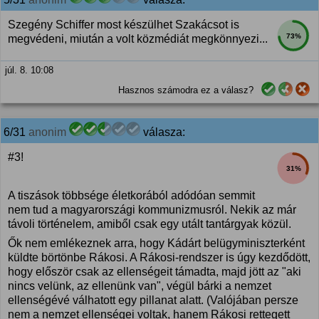
Szegény Schiffer most készülhet Szakácsot is
73%
megvédeni, miután a volt közmédiát megkönnyezi...
júl. 8. 10:08
Hasznos számodra ez a válasz?
6/31
anonim
válasza:
#3!
31%
A tiszások többsége életkorából adódóan semmit
nem tud a magyarországi kommunizmusról. Nekik az már
távoli történelem, amiből csak egy utált tantárgyak közül.
Ők nem emlékeznek arra, hogy Kádárt belügyminiszterként
küldte börtönbe Rákosi. A Rákosi-rendszer is úgy kezdődött,
hogy először csak az ellenségeit támadta, majd jött az "aki
nincs velünk, az ellenünk van", végül bárki a nemzet
ellenségévé válhatott egy pillanat alatt. (Valójában persze
nem a nemzet ellenségei voltak, hanem Rákosi rettegett