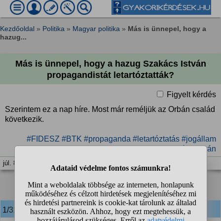
Kezdőoldal
»
Politika
»
Magyar politika
»
Más is ünnepel, hogy a
hazug...
Más is ünnepel, hogy a hazug Szakács István
propagandistát letartóztatták?
Figyelt kérdés
Szerintem ez a nap híre. Most már reméljük az Orbán család
következik.
#FIDESZ
#BTK
#propaganda
#letartóztatás
#jogállam
#Szakács István
júl. 8. 09:43
1
2
3
4
❯
❯❯
1/31
anonim
válasza: