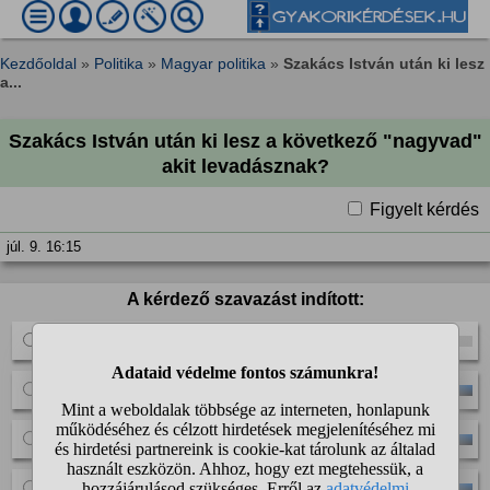
Kezdőoldal
»
Politika
»
Magyar politika
»
Szakács István után ki lesz
a...
Szakács István után ki lesz a következő "nagyvad"
akit levadásznak?
Figyelt kérdés
júl. 9. 16:15
A kérdező szavazást indított:
Dopeman
Győzike
a takarítónő
egyéb