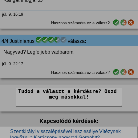
Rángatni fogja! :D
júl. 9. 16:19
Hasznos számodra ez a válasz?
4/4 Justinianus
válasza:
Nagyvad? Legfeljebb vadbarom.
júl. 9. 22:17
Hasznos számodra ez a válasz?
Kapcsolódó kérdések:
Szentkirályi visszalépésével lesz esélye Vitézynek
legyőzni a Karácsony nagyvad Gergelyt?