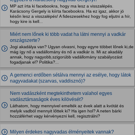
MP azt írta ki facebookra, hogy ma lesz a visszalépés.
Karácsony Gergely is kiírta facebookra. Ha ez igaz, akkor jó
későn lesz a visszalépés! A fideszesekhez hogy fog eljutni a hír,
hogy kire is kell...
Miért nem lőnek ki több vadat ha látni mennyi a vadkár
országszerte?
Jogi akadálya van? Ugyan olvasni, hogy egyre többet lőnek ki,de
mág így nő a vadállomány és nő a vadkár is. Mi az akadály
annak, hogy nagyobb,szigorúbb vadállomány szabályozást
fogadjanak el? Politika?...
A gemenci erdőben sétálva mennyi az esélye, hogy látok
nagyvadakat (szarvas, vaddisznó)?
Nem vadászként megtekinthetem valahol egyes
vadásztársaságok éves kilövését?
Láthatom, hogy mennyivel emelték az évek alatt a kvótát és
melyik vadból mennyit lőttek ki? Ha igen hol? A neten bárki
hozzáférhet vagy kérvényezni kell, regisztrálni?
Milyen érdekes nagyvadas élményeitek vannak?