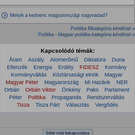
Melyik a kedvenc magyarországi nagyvadad?
Politika főkategória kérdései »
Politika - Magyar politika kategória kérdései »
Kapcsolódó témák:
Áram
Aszály
Atomerőmű
Diktatúra
Duna
Ellenzék
Energia
Erdély
FIDESZ
Kormány
Kormányváltás
Köztársasági elnök
Magyar
Magyar Péter
Magyarország
Mi Hazánk
NER
Orbán
Orbán Viktor
Önkény
Paks
Parlament
Péter
Politika
Propaganda
Rendszerváltás
Tisza
Tisza Párt
Választás
Vergődés
Sötét mód bekapcsolása