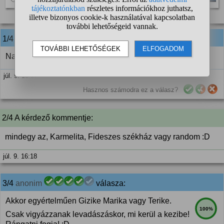
3 szavazat
1/4
anonim
válasza:
Na de kinek a takarítónője?
júl. 9. 16:17
Hasznos számodra ez a válasz?
2/4 A kérdező kommentje:
mindegy az, Karmelita, Fideszes székház vagy random :D
júl. 9. 16:18
3/4
anonim
válasza:
Akkor egyértelműen Gizike Marika vagy Terike.
100%
Csak vigyázzanak levadászáskor, mi kerül a kezibe!