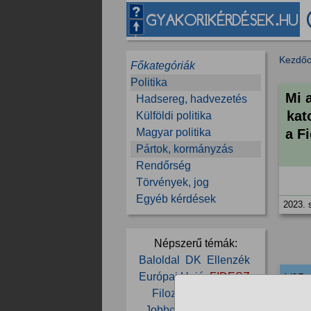
Kezdőo
Főkategóriák
Politika
Mi 
Hadsereg, hadvezetés
kat
Külföldi politika
Magyar politika
a F
Pártok, kormányzás
Rendőrség
Törvények, jog
Egyéb kérdések
2023. 
Népszerű témák:
Baloldal
DK
Ellenzék
Európai Unió
FIDESZ
1/25
Filozófia
Háború
Jobboldal
Kormány