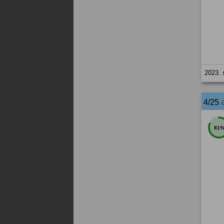
2023. 
4/25
81