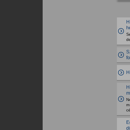
H
h
Sé
de
S
f
H
H
m
Ne
mi
cé
E
d