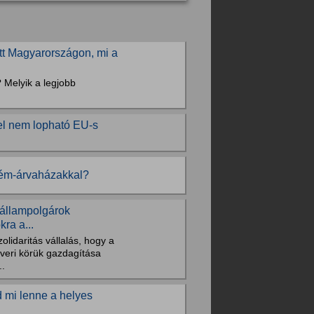
itt Magyarországon, mi a
? Melyik a legjobb
 el nem lopható EU-s
 rém-árvaházakkal?
 állampolgárok
ra a...
lidaritás vállalás, hogy a
averi körük gazdagítása
..
 mi lenne a helyes