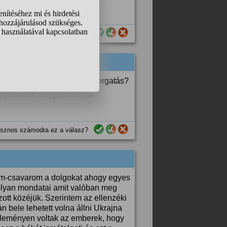
sznos számodra ez a válasz?
ndott. Mégis mi ebben a kiforgatás?
a csináltak, hoyg próbálták
sznos számodra ez a válasz?
öm-csavarom a dolgokat ahogy egyes
k olyan mondatai amit valóban meg
zott közéjük. Szerintem az ellenzéki
n bele lehetett volna állni Ukrajna
leményen voltak az emberek, hogy