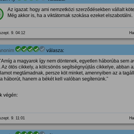
Az igazat: hogy ami nemzetközi szerződésekben vállalt kötele
%
Még akkor is, ha a viktátornak szokása ezeket elszabotálni.
szept. 9. 04:12
Ha
anonim
válasza:
"Amíg a magyarok így nem döntenek, egyetlen háborúba sem a
l. Az ötös cikkely, a kölcsönös segítségnyújtás cikkelye, abban
llamot megtámadnak, persze köt minket, amennyiben az a tagá
a háborút, hanem a békét kell valóban segítenünk."
kk végén:
szept. 9. 11:01
Ha