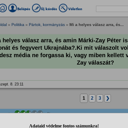
ldal
»
Politika
»
Pártok, kormányzás
»
Mi a helyes válasz arra, és...
a helyes válasz arra, és amin Márki-Zay Péter i
onát és fegyvert Ukrajnába?.Ki mit válaszolt vo
idesz média ne forgassa ki, vagy miben kellett 
Zay válaszát?
szept. 8. 23:11
1
2
3
❯
anonim
válasza:
Semmiféle kiforgatás nem volt, csak idézték. Hagyjátok ab