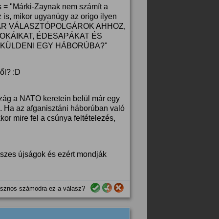
 = "Márki-Zaynak nem számít a
 is, mikor ugyanúgy az origo ilyen
MAGYAR VÁLASZTÓPOLGÁROK AHHOZ,
NOKÁIKAT, ÉDESAPÁKAT ÉS
 KÜLDENI EGY HÁBORÚBA?"
ől? :D
szág a NATO keretein belül már egy
. Ha az afganisztáni háborúban való
r mire fel a csúnya feltételezés,
eszes újságok és ezért mondják
sznos számodra ez a válasz?