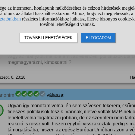
%
magyarázkodásokat.
szept. 8. 23:13
Ha
anonim
válasza:
Kérdező, szó szerint, vágás nélkül mutatták be amit MZP mo
vagy az hiányzott mellőle amit az ellenzéki politikusok után
megmagyarázni, kimosdatni ?
szept. 8. 23:28
Ha
anonim
válasza:
Ugyan így mondtam volna, én sem szívesen tekerem, csűr
%
fideszes politikusok teszik. Vannak, illetve voltak MZP-ne
lehetett volna fogalmazni jobban, de ez szerintem nem tarto
reakció is rossz volt, hiszen egyből visszakoztak, pedig simá
támogatásába, hiszen az egész Európai Unióban azon a vé