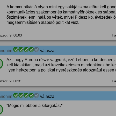
A kommunikáció olyan mint egy sakkjátszma előre kell gond
kommunikációs szakember és kampányfőnöknek és stábnak 
őszintének lenni halálos vétek, mivel Fidesz kb. évtizedek
megsemmisítésen alapuló politikát visz.
szept. 9. 00:03
Ha
anonim
válasza:
Azt, hogy Európa része vagyunk, ezért ebben a kérdésben a
%
kell kialakítani, majd azt következetesen mindenkinek be k
ilyen helyzetben a politikai nyerészkedés áldozatául essen
szept. 9. 00:31
Ha
anonim
válasza:
"Mégis mi ebben a kiforgatás?"
%