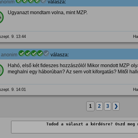
anonim
válasza:
Ugyanazt mondtam volna, mint MZP.
%
szept. 9. 13:44
Ha
5
anonim
válasza:
Hahó, első két fideszes hozzászóló! Mikor mondott MZP oly
%
meghalni egy háborúban? Az sem volt kiforgatás? Mitől hallg
szept. 9. 14:01
Ha
1
2
3
❯