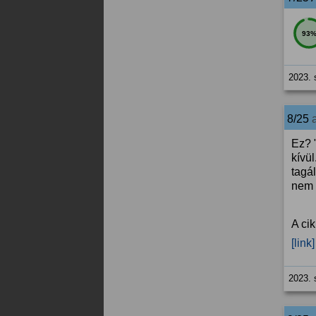
93
2023. 
8/25
Ez? 
kívü
tagá
nem 
A ci
[link]
2023. 