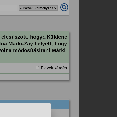
s elcsúszott, hogy:„Küldene
lna Márki-Zay helyett, hogy
volna módosításitani Márki-
Figyelt kérdés
ba ezeket a szánalmas