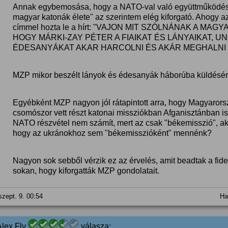
Annak egybemosása, hogy a NATO-val való együttműködés
magyar katonák élete" az szerintem elég kiforgató. Ahogy az
címmel hozta le a hírt: "VAJON MIT SZÓLNÁNAK A 
HOGY MÁRKI-ZAY PÉTER A FIAIKAT ÉS LÁNYAIKAT, U
ÉDESANYÁKAT AKAR HARCOLNI ÉS AKÁR MEGHALNI
MZP mikor beszélt lányok és édesanyák háborúba küldésér
Egyébként MZP nagyon jól rátapintott arra, hogy Magyaror
csomószor vett részt katonai missziókban Afganisztánban is
NATO részvétel nem számít, mert az csak "békemisszió", akko
hogy az ukránokhoz sem "békemisszióként" mennénk?
Nagyon sok sebből vérzik ez az érvelés, amit beadtak a fid
sokan, hogy kiforgatták MZP gondolatait.
szept. 9. 00:54
Ha
Alex Fly
válasza: