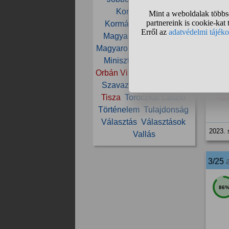
12
Kormányváltás
Kormányzás
Közélet
2023. 
Magyar
Magyar Péter
Magyarország
Mi Hazánk
Miniszterelnök
Orbán
2/25
Orbán Viktor
Párt
Politika
Szavazás
Társadalom
8%
Tisza
Toroczkai László
Történelem
Tulajdonság
Választás
Választások
2023. 
Vallás
3/25
86