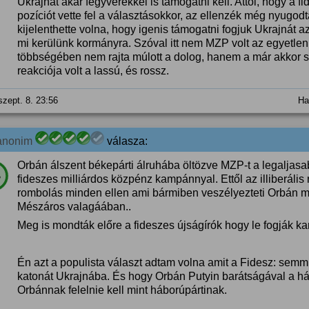
Ukrajnát akár fegyverekkel is támogatni kell. Attól, hogy a fi
pozíciót vette fel a választásokkor, az ellenzék még nyugodt
kijelenthette volna, hogy igenis támogatni fogjuk Ukrajnát
mi kerülünk kormányra. Szóval itt nem MZP volt az egyetlen a
többségében nem rajta múlott a dolog, hanem a már akkor 
reakciója volt a lassú, és rossz.
szept. 8. 23:56
Ha
anonim
válasza:
Orbán álszent békepárti álruhába öltözve MZP-t a legaljas
%
fideszes milliárdos közpénz kampánnyal. Ettől az illiberális r
rombolás minden ellen ami bármiben veszélyezteti Orbán mi
Mészáros valagáában..
Meg is mondták előre a fideszes újságírók hogy le fogják kar
Én azt a populista választ adtam volna amit a Fidesz: se
katonát Ukrajnába. És hogy Orbán Putyin barátságával a há
Orbánnak felelnie kell mint háborúpártinak.