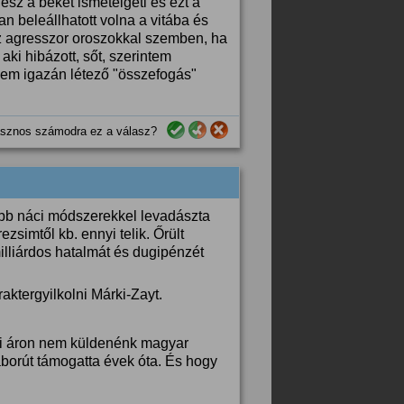
desz a békét ismételgeti és ezt a
an beleállhatott volna a vitába és
 az agresszor oroszokkal szemben, ha
ki hibázott, sőt, szerintem
sem igazán létező "összefogás"
sznos számodra ez a válasz?
abb náci módszerekkel levadászta
ezsimtől kb. ennyi telik. Őrült
lliárdos hatalmát és dugipénzét
aktergyilkolni Márki-Zayt.
mmi áron nem küldenénk magyar
borút támogatta évek óta. És hogy