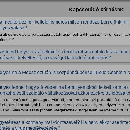
Kapcsolódó kérdések:
a megkérdezi pl. külföldi ismerős milyen rendszerben élünk mi 
elyes válasz?
rült demokrácia, választási autokrácia, puha diktatúra, hibrid rezsim...
finíció?
zerinted helyes ez a definíció a rendszerhasználati díjra: a már
orrásokat helyettesítő, lakosságot kifosztó újabb forrás?
elyes ha a Fidesz ezután is közpénből pénzeli Böjte Csabát a
elyes lenne, hogy a jövőben ha bármilyen okból le kell zárni az
unkahelyéül szolgáló vállalkozásokat akkor ezekre az időszakok
m a lezárások jogossága a vitatott, hanem talán azt garantálná ez a szo
ndenkori kormányok biztosan ne éljenek vissza az ilyen helyzettel a h
ljából. Valamint azt is jobban megéreznék, hogy ilyen helyzetben nulla.
gyetértesz a kormány mai -döntésével? Ha nem, akkor szerinted
öntés a vírus megfékezésére?